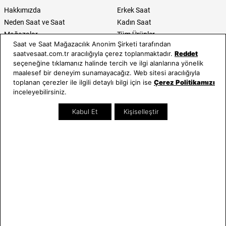
Hakkımızda
Erkek Saat
Neden Saat ve Saat
Kadın Saat
Mağazalar
Tüm Ürünler
Saat ve Saat Mağazacılık Anonim Şirketi tarafından
Kurumsal Satış
Takı & Aksesuar
saatvesaat.com.tr aracılığıyla çerez toplanmaktadır.
Reddet
Mağazada Teknik Servis
Kampanyalar
seçeneğine tıklamanız halinde tercih ve ilgi alanlarına yönelik
Yatırımcı İlişkileri
İndirimliler
maalesef bir deneyim sunamayacağız. Web sitesi aracılığıyla
toplanan çerezler ile ilgili detaylı bilgi için ise
Çerez Politikamızı
Online Özel
inceleyebilirsiniz.
Hediye Kartı
Blog
Kabul Et
Kişiselleştir
İletişim
WhatsApp
0212 232 72 28
850 460 72 43
Bizi Takip Edin
Bize Ulaşın