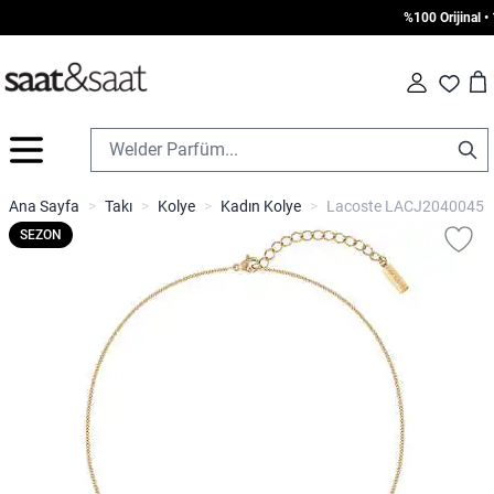
%100 Orijinal • 1
Car
Fav
İçeriğe geç
Ana Sayfa
>
Takı
>
Kolye
>
Kadın Kolye
>
Lacoste LACJ2040045 K
SEZON