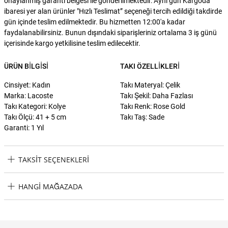
onaylanmış garanti belgesi ile gönderilmektedir."Aynı gün Kargoda"
ibaresi yer alan ürünler "Hızlı Teslimat” seçeneği tercih edildiği takdirde
gün içinde teslim edilmektedir. Bu hizmetten 12:00'a kadar
faydalanabilirsiniz. Bunun dışındaki siparişleriniz ortalama 3 iş günü
içerisinde kargo yetkilisine teslim edilecektir.
ÜRÜN BILGISI
TAKI ÖZELLIKLERI
Cinsiyet: Kadın
Takı Materyal: Çelik
Marka: Lacoste
Takı Şekil: Daha Fazlası
Takı Kategori: Kolye
Takı Renk: Rose Gold
Takı Ölçü: 41 + 5 cm
Takı Taş: Sade
Garanti: 1 Yıl
TAKSIT SEÇENEKLERI
Lacoste LACJ2040045 Kadın Kolye Taksit Seçenekleri
HANGI MAĞAZADA
Lacoste LACJ2040045 Kadın Kolye Hangi Mağazada Bulabilirim?