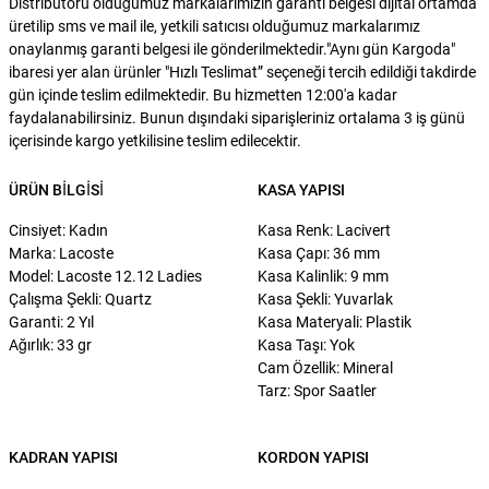
Distribütörü olduğumuz markalarımızın garanti belgesi dijital ortamda
üretilip sms ve mail ile, yetkili satıcısı olduğumuz markalarımız
onaylanmış garanti belgesi ile gönderilmektedir."Aynı gün Kargoda"
ibaresi yer alan ürünler "Hızlı Teslimat” seçeneği tercih edildiği takdirde
gün içinde teslim edilmektedir. Bu hizmetten 12:00'a kadar
faydalanabilirsiniz. Bunun dışındaki siparişleriniz ortalama 3 iş günü
içerisinde kargo yetkilisine teslim edilecektir.
ÜRÜN BILGISI
KASA YAPISI
Cinsiyet: Kadın
Kasa Renk: Lacivert
Marka: Lacoste
Kasa Çapı: 36 mm
Model: Lacoste 12.12 Ladies
Kasa Kalinlik: 9 mm
Çalışma Şekli: Quartz
Kasa Şekli: Yuvarlak
Garanti: 2 Yıl
Kasa Materyali: Plastik
Ağırlık: 33 gr
Kasa Taşı: Yok
Cam Özellik: Mineral
Tarz: Spor Saatler
KADRAN YAPISI
KORDON YAPISI