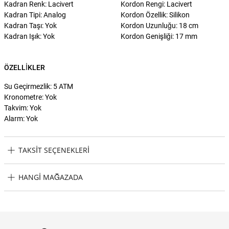
Kadran Renk: Lacivert
Kordon Rengi: Lacivert
Kadran Tipi: Analog
Kordon Özellik: Silikon
Kadran Taşı: Yok
Kordon Uzunluğu: 18 cm
Kadran Işık: Yok
Kordon Genişliği: 17 mm
ÖZELLIKLER
Su Geçirmezlik: 5 ATM
Kronometre: Yok
Takvim: Yok
Alarm: Yok
TAKSIT SEÇENEKLERI
Lacoste LAC2001271 Kadın Kol Saati Taksit Seçenekleri
HANGI MAĞAZADA
Lacoste LAC2001271 Kadın Kol Saati Hangi Mağazada Bulabilirim?