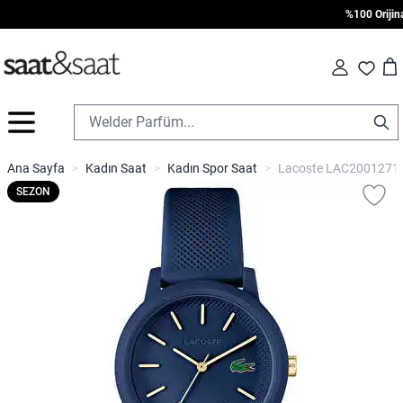
%100 Orijinal 
Car
Fav
İçeriğe geç
Ana Sayfa
>
Kadın Saat
>
Kadın Spor Saat
>
Lacoste LAC2001271 K
SEZON