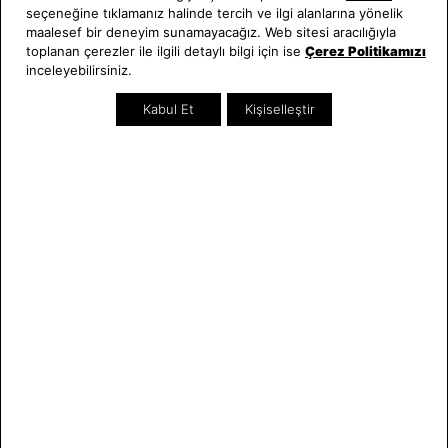
seçeneğine tıklamanız halinde tercih ve ilgi alanlarına yönelik
Hakkımızda
Erkek Saat
maalesef bir deneyim sunamayacağız. Web sitesi aracılığıyla
Neden Saat ve Saat
Kadın Saat
toplanan çerezler ile ilgili detaylı bilgi için ise
Çerez Politikamızı
Mağazalar
Tüm Ürünler
inceleyebilirsiniz.
Kurumsal Satış
Takı & Aksesuar
Kabul Et
Kişiselleştir
Mağazada Teknik Servis
Kampanyalar
Yatırımcı İlişkileri
İndirimliler
Online Özel
Hediye Kartı
Blog
İletişim
WhatsApp
0212 232 72 28
850 460 72 43
Bizi Takip Edin
Bize Ulaşın