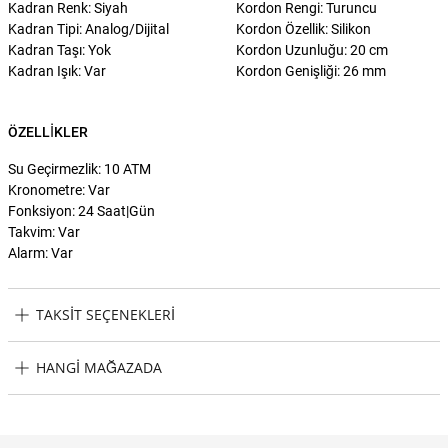
Kadran Renk: Siyah
Kordon Rengi: Turuncu
Kadran Tipi: Analog/Dijital
Kordon Özellik: Silikon
Kadran Taşı: Yok
Kordon Uzunluğu: 20 cm
Kadran Işık: Var
Kordon Genişliği: 26 mm
ÖZELLIKLER
Su Geçirmezlik: 10 ATM
Kronometre: Var
Fonksiyon: 24 Saat|Gün
Takvim: Var
Alarm: Var
TAKSIT SEÇENEKLERI
Lacoste LAC2011369 Erkek Kol Saati Taksit Seçenekleri
HANGI MAĞAZADA
Lacoste LAC2011369 Erkek Kol Saati Hangi Mağazada Bulabilirim?