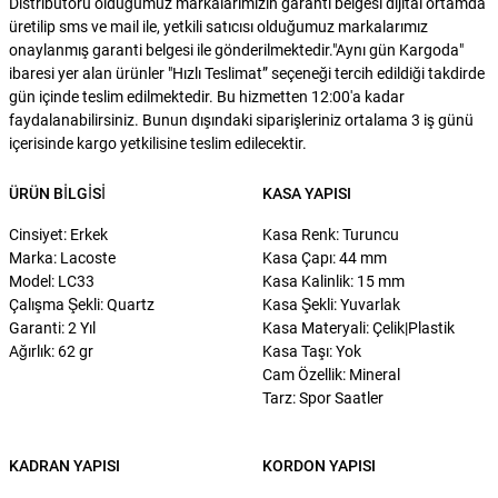
Distribütörü olduğumuz markalarımızın garanti belgesi dijital ortamda
üretilip sms ve mail ile, yetkili satıcısı olduğumuz markalarımız
onaylanmış garanti belgesi ile gönderilmektedir."Aynı gün Kargoda"
ibaresi yer alan ürünler "Hızlı Teslimat” seçeneği tercih edildiği takdirde
gün içinde teslim edilmektedir. Bu hizmetten 12:00'a kadar
faydalanabilirsiniz. Bunun dışındaki siparişleriniz ortalama 3 iş günü
içerisinde kargo yetkilisine teslim edilecektir.
ÜRÜN BILGISI
KASA YAPISI
Cinsiyet: Erkek
Kasa Renk: Turuncu
Marka: Lacoste
Kasa Çapı: 44 mm
Model: LC33
Kasa Kalinlik: 15 mm
Çalışma Şekli: Quartz
Kasa Şekli: Yuvarlak
Garanti: 2 Yıl
Kasa Materyali: Çelik|Plastik
Ağırlık: 62 gr
Kasa Taşı: Yok
Cam Özellik: Mineral
Tarz: Spor Saatler
KADRAN YAPISI
KORDON YAPISI