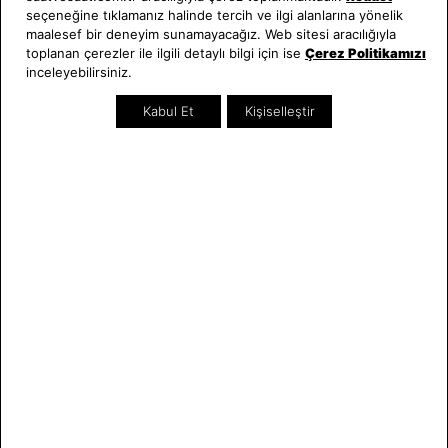
seçeneğine tıklamanız halinde tercih ve ilgi alanlarına yönelik
Hakkımızda
Erkek Saat
maalesef bir deneyim sunamayacağız. Web sitesi aracılığıyla
Neden Saat ve Saat
Kadın Saat
toplanan çerezler ile ilgili detaylı bilgi için ise
Çerez Politikamızı
Mağazalar
Tüm Ürünler
inceleyebilirsiniz.
Kurumsal Satış
Takı & Aksesuar
Kabul Et
Kişiselleştir
Mağazada Teknik Servis
Kampanyalar
Yatırımcı İlişkileri
İndirimliler
Online Özel
Hediye Kartı
Blog
İletişim
WhatsApp
0212 232 72 28
850 460 72 43
Bizi Takip Edin
Bize Ulaşın