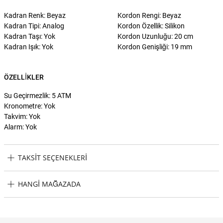
Kadran Renk: Beyaz
Kordon Rengi: Beyaz
Kadran Tipi: Analog
Kordon Özellik: Silikon
Kadran Taşı: Yok
Kordon Uzunluğu: 20 cm
Kadran Işık: Yok
Kordon Genişliği: 19 mm
ÖZELLIKLER
Su Geçirmezlik: 5 ATM
Kronometre: Yok
Takvim: Yok
Alarm: Yok
TAKSIT SEÇENEKLERI
Lacoste LAC2011269 Erkek Kol Saati Taksit Seçenekleri
HANGI MAĞAZADA
Lacoste LAC2011269 Erkek Kol Saati Hangi Mağazada Bulabilirim?