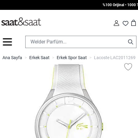
%100 Orijinal • 1000 TL 
Car
Fav
İçeriğe geç
Ana Sayfa
>
Erkek Saat
>
Erkek Spor Saat
>
Lacoste LAC2011269 Er