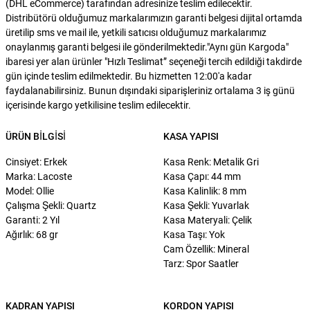
(DHL eCommerce) tarafından adresinize teslim edilecektir.
Distribütörü olduğumuz markalarımızın garanti belgesi dijital ortamda
üretilip sms ve mail ile, yetkili satıcısı olduğumuz markalarımız
onaylanmış garanti belgesi ile gönderilmektedir."Aynı gün Kargoda"
ibaresi yer alan ürünler "Hızlı Teslimat” seçeneği tercih edildiği takdirde
gün içinde teslim edilmektedir. Bu hizmetten 12:00'a kadar
faydalanabilirsiniz. Bunun dışındaki siparişleriniz ortalama 3 iş günü
içerisinde kargo yetkilisine teslim edilecektir.
ÜRÜN BILGISI
KASA YAPISI
Cinsiyet: Erkek
Kasa Renk: Metalik Gri
Marka: Lacoste
Kasa Çapı: 44 mm
Model: Ollie
Kasa Kalinlik: 8 mm
Çalışma Şekli: Quartz
Kasa Şekli: Yuvarlak
Garanti: 2 Yıl
Kasa Materyali: Çelik
Ağırlık: 68 gr
Kasa Taşı: Yok
Cam Özellik: Mineral
Tarz: Spor Saatler
KADRAN YAPISI
KORDON YAPISI