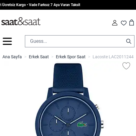
cretsiz Kargo • Vade Farksız 7 Aya Varan Taksit
Car
Fav
İçeriğe geç
Ana Sayfa
>
Erkek Saat
>
Erkek Spor Saat
>
Lacoste LAC2011244 Er