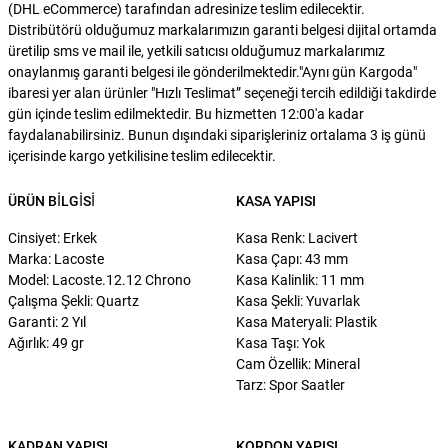
(DHL eCommerce) tarafından adresinize teslim edilecektir.
Distribütörü olduğumuz markalarımızın garanti belgesi dijital ortamda
üretilip sms ve mail ile, yetkili satıcısı olduğumuz markalarımız
onaylanmış garanti belgesi ile gönderilmektedir."Aynı gün Kargoda"
ibaresi yer alan ürünler "Hızlı Teslimat” seçeneği tercih edildiği takdirde
gün içinde teslim edilmektedir. Bu hizmetten 12:00'a kadar
faydalanabilirsiniz. Bunun dışındaki siparişleriniz ortalama 3 iş günü
içerisinde kargo yetkilisine teslim edilecektir.
ÜRÜN BILGISI
KASA YAPISI
Cinsiyet: Erkek
Kasa Renk: Lacivert
Marka: Lacoste
Kasa Çapı: 43 mm
Model: Lacoste.12.12 Chrono
Kasa Kalinlik: 11 mm
Çalışma Şekli: Quartz
Kasa Şekli: Yuvarlak
Garanti: 2 Yıl
Kasa Materyali: Plastik
Ağırlık: 49 gr
Kasa Taşı: Yok
Cam Özellik: Mineral
Tarz: Spor Saatler
KADRAN YAPISI
KORDON YAPISI