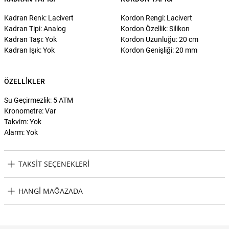
Kadran Renk: Lacivert
Kordon Rengi: Lacivert
Kadran Tipi: Analog
Kordon Özellik: Silikon
Kadran Taşı: Yok
Kordon Uzunluğu: 20 cm
Kadran Işık: Yok
Kordon Genişliği: 20 mm
ÖZELLIKLER
Su Geçirmezlik: 5 ATM
Kronometre: Var
Takvim: Yok
Alarm: Yok
TAKSIT SEÇENEKLERI
Lacoste LAC2011244 Erkek Kol Saati Taksit Seçenekleri
HANGI MAĞAZADA
Lacoste LAC2011244 Erkek Kol Saati Hangi Mağazada Bulabilirim?