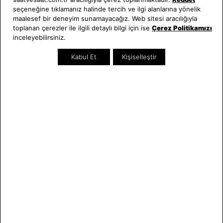
seçeneğine tıklamanız halinde tercih ve ilgi alanlarına yönelik
Hakkımızda
Erkek Saat
maalesef bir deneyim sunamayacağız. Web sitesi aracılığıyla
Neden Saat ve Saat
Kadın Saat
toplanan çerezler ile ilgili detaylı bilgi için ise
Çerez Politikamızı
inceleyebilirsiniz.
Mağazalar
Tüm Ürünler
Kurumsal Satış
Takı & Aksesuar
Kabul Et
Kişiselleştir
Mağazada Teknik Servis
Kampanyalar
Yatırımcı İlişkileri
İndirimliler
Online Özel
Hediye Kartı
Blog
İletişim
WhatsApp
0212 232 72 28
850 460 72 43
Bizi Takip Edin
Bize Ulaşın