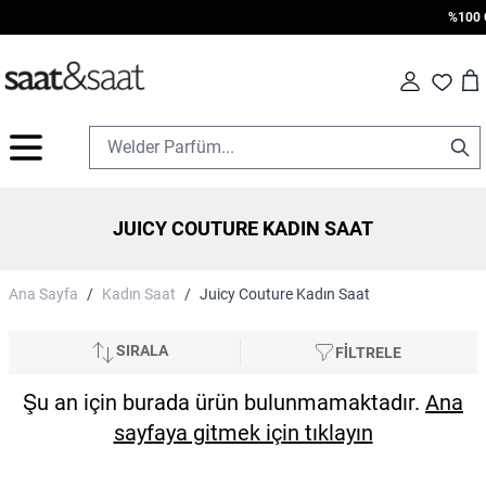
%100 Or
Car
Fav
İçeriğe geç
JUICY COUTURE KADIN SAAT
Ana Sayfa
/
Kadın Saat
/
Juicy Couture Kadın Saat
SIRALA
FİLTRELE
Şu an için burada ürün bulunmamaktadır.
Ana
sayfaya gitmek için tıklayın