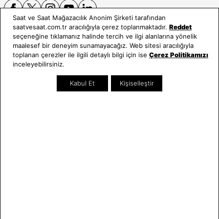
Saat ve Saat Mağazacılık Anonim Şirketi tarafından
saatvesaat.com.tr aracılığıyla çerez toplanmaktadır.
Reddet
seçeneğine tıklamanız halinde tercih ve ilgi alanlarına yönelik
E-BÜLTEN
maalesef bir deneyim sunamayacağız. Web sitesi aracılığıyla
toplanan çerezler ile ilgili detaylı bilgi için ise
Çerez Politikamızı
Bültene üye olun, kampanya ve süprizleri kaçırmayın
inceleyebilirsiniz.
E-posta Adresiniz
Kabul Et
Kişiselleştir
Üye Ol
E-posta adresinizi vererek
E-Bülten aydınlatma metni
uyarınca tarafınıza e-posta
gönderilmesini kabul etmiş olursunuz.
- Daha sonra abonelikten çıkabilirsiniz.