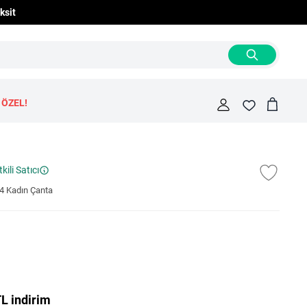
ksit
 ÖZEL!
Cart
Fav
kili Satıcı
4 Kadın Çanta
L indirim