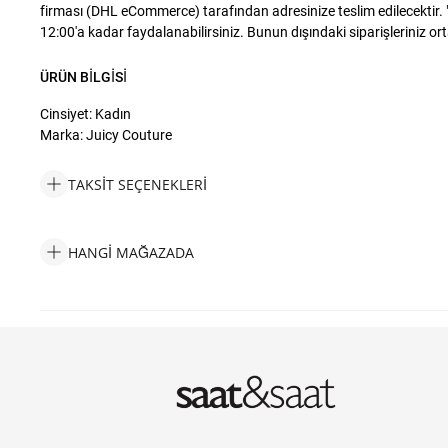
firması (DHL eCommerce) tarafından adresinize teslim edilecektir. "A
12:00'a kadar faydalanabilirsiniz. Bunun dışındaki siparişleriniz ort
ÜRÜN BILGISI
Cinsiyet: Kadın
Marka: Juicy Couture
TAKSIT SEÇENEKLERI
Juicy Couture JC0092040011-004 Kadın Çanta Taksit Seçenekle
HANGI MAĞAZADA
Juicy Couture JC0092040011-004 Kadın Çanta Hangi Mağazada 