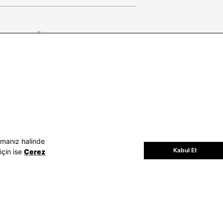
E-BÜLTEN
Bültene üye olun, kampanya ve
süprizleri kaçırmayın
E-posta Adresiniz
Üye Ol
E-posta adresinizi vererek
E-Bülten
aydınlatma metni
uyarınca tarafınıza e-
posta gönderilmesini kabul etmiş
olursunuz.
- Daha sonra abonelikten çıkabilirsiniz.
amanız halinde
Kabul Et
için ise
Çerez