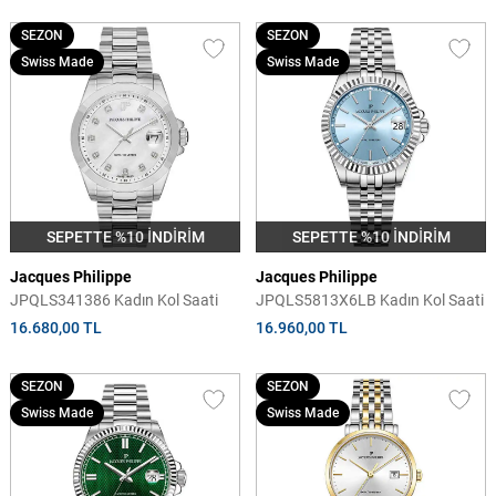
SEZON
SEZON
Swiss Made
Swiss Made
SEPETTE %10 İNDİRİM
SEPETTE %10 İNDİRİM
Jacques Philippe
Jacques Philippe
JPQLS341386 Kadın Kol Saati
JPQLS5813X6LB Kadın Kol Saati
16.680,00 TL
16.960,00 TL
SEZON
SEZON
Swiss Made
Swiss Made