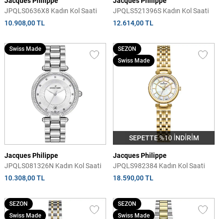
Jacques Philippe
Jacques Philippe
JPQLS0636X8 Kadın Kol Saati
JPQLS521396S Kadın Kol Saati
10.908,00 TL
12.614,00 TL
Swiss Made
SEZON
Swiss Made
SEPETTE %10 İNDİRİM
Jacques Philippe
Jacques Philippe
JPQLS081326N Kadın Kol Saati
JPQLS982384 Kadın Kol Saati
10.308,00 TL
18.590,00 TL
SEZON
SEZON
Swiss Made
Swiss Made