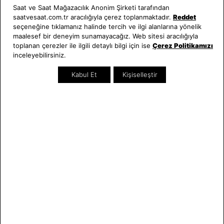
JPQLS163365 Kadın Kol Saati
JPQLS651122 Kadın Kol Saati
Saat ve Saat Mağazacılık Anonim Şirketi tarafından
10.350,00 TL
17.570,00 TL
saatvesaat.com.tr aracılığıyla çerez toplanmaktadır.
Reddet
seçeneğine tıklamanız halinde tercih ve ilgi alanlarına yönelik
maalesef bir deneyim sunamayacağız. Web sitesi aracılığıyla
Swiss Made
SEZON
toplanan çerezler ile ilgili detaylı bilgi için ise
Çerez Politikamızı
Swiss Made
inceleyebilirsiniz.
Kabul Et
Kişiselleştir
SEPETTE %10 İNDİRİM
Jacques Philippe
Jacques Philippe
JPQLS083328N Kadın Kol Saati
JPQGS5913X6DNMV3 Erkek Kol
Saati
11.454,00 TL
17.500,00 TL
Swiss Made
Swiss Made