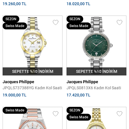
19.260,00 TL
18.020,00 TL
SEZON
SEZON
Swiss Made
Swiss Made
SEPETTE %10 İNDİRİM
SEPETTE %10 İNDİRİM
Jacques Philippe
Jacques Philippe
JPQLS737388YG Kadın Kol Saati
JPQLS0813X6 Kadın Kol Saati
19.000,00 TL
17.420,00 TL
Swiss Made
SEZON
Swiss Made