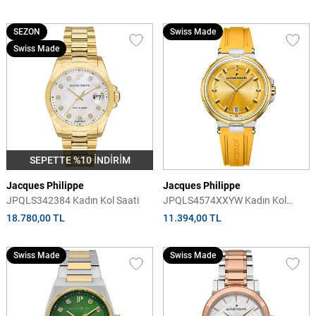
SEZON
Swiss Made
Swiss Made
SEPETTE %10 İNDİRİM
Jacques Philippe
Jacques Philippe
JPQLS342384 Kadın Kol Saati
JPQLS4574XXYW Kadın Kol
Saati
18.780,00 TL
11.394,00 TL
Swiss Made
Swiss Made