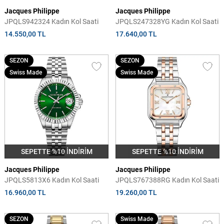
Jacques Philippe
Jacques Philippe
JPQLS942324 Kadın Kol Saati
JPQLS247328YG Kadın Kol Saati
14.550,00 TL
17.640,00 TL
SEZON
SEZON
Swiss Made
Swiss Made
SEPETTE %10 İNDİRİM
SEPETTE %10 İNDİRİM
Jacques Philippe
Jacques Philippe
JPQLS5813X6 Kadın Kol Saati
JPQLS767388RG Kadın Kol Saati
16.960,00 TL
19.260,00 TL
SEZON
Swiss Made