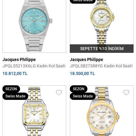
Swiss Made
SEPETTE %10 İNDİRİM
Jacques Philippe
Jacques Philippe
JPQLS5213X6LG Kadın Kol Saati
JPQLS827388YG Kadın Kol Saati
10.812,00 TL
18.500,00 TL
SEZON
SEZON
Swiss Made
Swiss Made