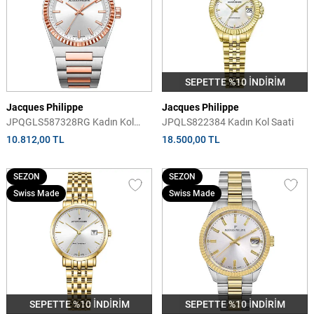
SEPETTE %10 İNDİRİM
Jacques Philippe
Jacques Philippe
JPQGLS587328RG Kadın Kol
JPQLS822384 Kadın Kol Saati
Saati
10.812,00 TL
18.500,00 TL
SEZON
SEZON
Swiss Made
Swiss Made
SEPETTE %10 İNDİRİM
SEPETTE %10 İNDİRİM