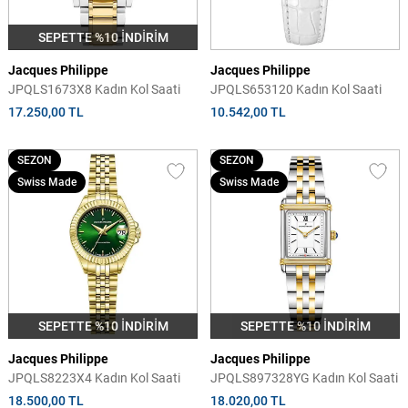
SEPETTE %10 İNDİRİM
Jacques Philippe
Jacques Philippe
JPQLS1673X8 Kadın Kol Saati
JPQLS653120 Kadın Kol Saati
17.250,00 TL
10.542,00 TL
SEZON
SEZON
Swiss Made
Swiss Made
SEPETTE %10 İNDİRİM
SEPETTE %10 İNDİRİM
Jacques Philippe
Jacques Philippe
JPQLS8223X4 Kadın Kol Saati
JPQLS897328YG Kadın Kol Saati
18.500,00 TL
18.020,00 TL