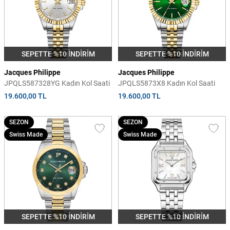
SEPETTE %10 İNDİRİM
SEPETTE %10 İNDİRİM
Jacques Philippe
Jacques Philippe
JPQLS587328YG Kadın Kol Saati
JPQLS5873X8 Kadın Kol Saati
19.600,00 TL
19.600,00 TL
SEZON
SEZON
Swiss Made
Swiss Made
SEPETTE %10 İNDİRİM
SEPETTE %10 İNDİRİM