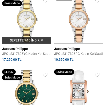
Swiss Made
SEPETTE %10 İNDİRİM
Jacques Philippe
Jacques Philippe
JPQLS317328YG Kadın Kol Saati
JPQLS317328RG Kadın Kol Saati
17.250,00 TL
10.350,00 TL
SEZON
Swiss Made
Swiss Made