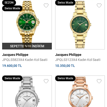
SEZON
Swiss Made
Swiss Made
SEPETTE %10 İNDİRİM
Jacques Philippe
Jacques Philippe
JPQLS5823X4 Kadın Kol Saati
JPQLS3123X4 Kadın Kol Saati
19.600,00 TL
10.350,00 TL
Swiss Made
Swiss Made