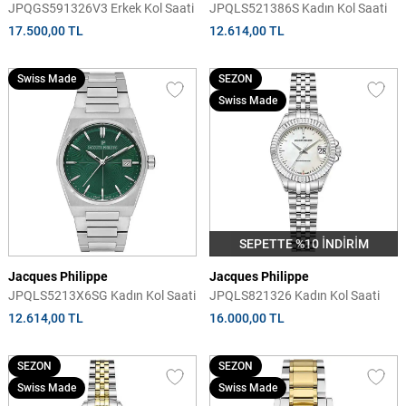
JPQGS591326V3 Erkek Kol Saati
JPQLS521386S Kadın Kol Saati
17.500,00 TL
12.614,00 TL
Swiss Made
SEZON
Swiss Made
SEPETTE %10 İNDİRİM
Jacques Philippe
Jacques Philippe
JPQLS5213X6SG Kadın Kol Saati
JPQLS821326 Kadın Kol Saati
12.614,00 TL
16.000,00 TL
SEZON
SEZON
Swiss Made
Swiss Made