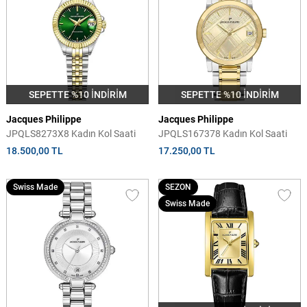
SEPETTE %10 İNDİRİM
SEPETTE %10 İNDİRİM
Jacques Philippe
Jacques Philippe
JPQLS8273X8 Kadın Kol Saati
JPQLS167378 Kadın Kol Saati
18.500,00 TL
17.250,00 TL
Swiss Made
SEZON
Swiss Made