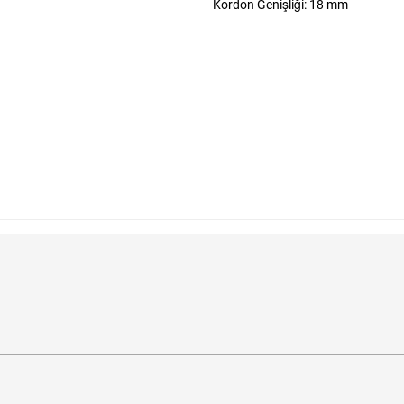
Kordon Genişliği: 18 mm
ekleri
ada Bulabilirim?