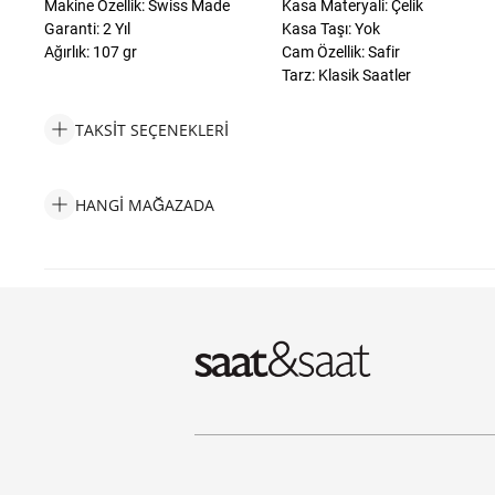
Makine Özellik: Swiss Made
Kasa Materyali: Çelik
Garanti: 2 Yıl
Kasa Taşı: Yok
Ağırlık: 107 gr
Cam Özellik: Safir
Tarz: Klasik Saatler
TAKSIT SEÇENEKLERI
Jacques Philippe JPQLS3473X8RG Kadın Kol Saati Taksit Seçen
HANGI MAĞAZADA
Jacques Philippe JPQLS3473X8RG Kadın Kol Saati Hangi Mağaz