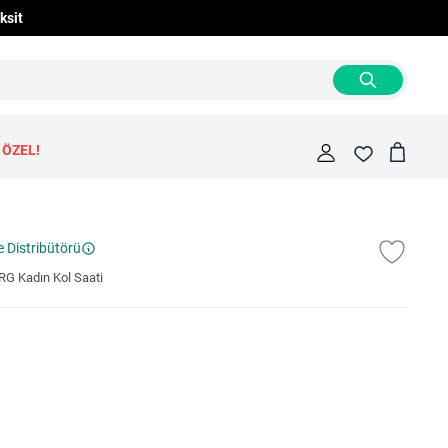
ksit
 ÖZEL!
Cart
Fav
e Distribütörü
G Kadın Kol Saati