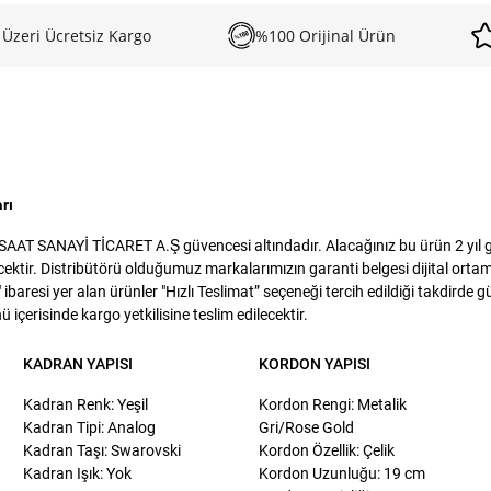
 Üzeri Ücretsiz Kargo
%100 Orijinal Ürün
rı
AAT SANAYİ TİCARET A.Ş güvencesi altındadır. Alacağınız bu ürün 2 yıl gar
tir. Distribütörü olduğumuz markalarımızın garanti belgesi dijital ortamda
baresi yer alan ürünler "Hızlı Teslimat” seçeneği tercih edildiği takdirde 
 içerisinde kargo yetkilisine teslim edilecektir.
KADRAN YAPISI
KORDON YAPISI
Kadran Renk: Yeşil
Kordon Rengi: Metalik
Kadran Tipi: Analog
Gri/Rose Gold
Kadran Taşı: Swarovski
Kordon Özellik: Çelik
Kadran Işık: Yok
Kordon Uzunluğu: 19 cm