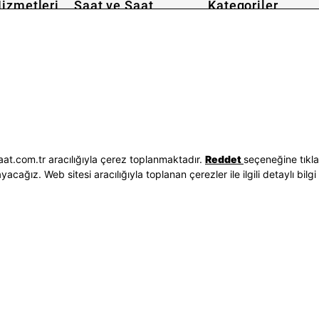
izmetleri
Saat ve Saat
Kategoriler
Hakkımızda
Erkek Saat
 İşlemleri
Neden Saat ve Saat
Kadın Saat
Seçenekleri
Mağazalar
Tüm Ürünler
ilgileri
Kurumsal Satış
Takı & Aksesuar
Mağazada Teknik Servis
Kampanyalar
Yatırımcı İlişkileri
İndirimliler
Sorgula
Online Özel
E-Fatura
Hediye Kartı
at.com.tr aracılığıyla çerez toplanmaktadır.
Reddet
seçeneğine tıkl
vuzları
Blog
ağız. Web sitesi aracılığıyla toplanan çerezler ile ilgili detaylı bilgi 
p
Bizi Takip Edin
Bize Ulaşın
3