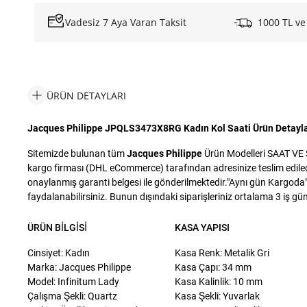
Vadesiz 7 Aya Varan Taksit
1000 TL ve
ÜRÜN DETAYLARI
Jacques Philippe JPQLS3473X8RG Kadın Kol Saati Ürün Detayla
Sitemizde bulunan tüm
Jacques Philippe
Ürün Modelleri SAAT VE S
kargo firması (DHL eCommerce) tarafından adresinize teslim edilecek
onaylanmış garanti belgesi ile gönderilmektedir."Aynı gün Kargoda" i
faydalanabilirsiniz. Bunun dışındaki siparişleriniz ortalama 3 iş günü
ÜRÜN BILGISI
KASA YAPISI
Cinsiyet: Kadın
Kasa Renk: Metalik Gri
Marka: Jacques Philippe
Kasa Çapı: 34 mm
Model: Infinitum Lady
Kasa Kalinlik: 10 mm
Çalışma Şekli: Quartz
Kasa Şekli: Yuvarlak