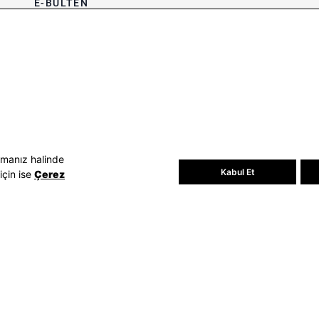
E-BÜLTEN
Bültene üye olun, kampanya ve
süprizleri kaçırmayın
E-posta Adresiniz
Üye Ol
E-posta adresinizi vererek
E-Bülten
aydınlatma metni
uyarınca tarafınıza e-
posta gönderilmesini kabul etmiş
olursunuz.
- Daha sonra abonelikten çıkabilirsiniz.
amanız halinde
Kabul Et
için ise
Çerez