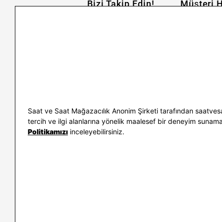
Bizi Takip Edin!
Müşteri H
İletişim
Nasıl Alırım
Sıkça Sorulan Sorular
Kargo ve İade
Kullanım Koşulları
Banka Taksit 
Kişisel Verilerin Korunması
Banka Hesap B
ve Aydınlatma Metni
Kolay İade
Bilgi Toplumu Hizmetleri
Sipariş Takip
Hediye Kartı 
E-Garanti ve 
Saat ve Saat Mağazacılık Anonim Şirketi tarafından saatvesa
Kullanım Kıla
tercih ve ilgi alanlarına yönelik maalesef bir deneyim sunamayac
Politikamızı
inceleyebilirsiniz.
İletişim
WhatsAp
0212 232 72 28
850 460 72 4