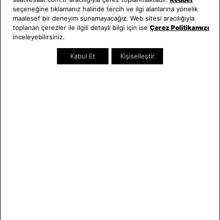
seçeneğine tıklamanız halinde tercih ve ilgi alanlarına yönelik
Hakkımızda
Erkek Saat
maalesef bir deneyim sunamayacağız. Web sitesi aracılığıyla
Neden Saat ve Saat
Kadın Saat
toplanan çerezler ile ilgili detaylı bilgi için ise
Çerez Politikamızı
inceleyebilirsiniz.
Mağazalar
Tüm Ürünler
Kurumsal Satış
Takı & Aksesuar
Kabul Et
Kişiselleştir
Mağazada Teknik Servis
Kampanyalar
Yatırımcı İlişkileri
İndirimliler
Online Özel
Hediye Kartı
Blog
İletişim
WhatsApp
0212 232 72 28
850 460 72 43
Bizi Takip Edin
Bize Ulaşın