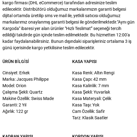
kargo firması (DHL eCommerce) tarafından adresinize teslim
edilecektir. Distribütörü olduğumuz markalarımızın garanti belgesi
dijital ortamda üretilip sms ve mail ile, yetkili satıcısı olduğumuz
markalarımız onaylanmış garanti belgesi ile gönderilmektedir."Aynı gün
Kargoda" ibaresi yer alan ürünler "Hızlı Teslimat” seçeneği tercih
edildiği takdirde gün içinde teslim edilmektedir. Bu hizmetten 12:00'a
kadar faydalanabilirsiniz. Bunun dışındaki siparişleriniz ortalama 3 iş
günü içerisinde kargo yetkilisine teslim edilecektir.
ÜRÜN BILGISI
KASA YAPISI
Cinsiyet: Erkek
Kasa Renk: Altın Rengi
Marka: Jacques Philippe
Kasa Çapı: 42 mm
Model: Orion
Kasa Kalinlik: 7 mm
Çalışma Şekli: Quartz
Kasa Şekli: Yuvarlak
Makine Özellik: Swiss Made
Kasa Materyali: Çelik
Garanti: 2 Yıl
Kasa Taşı: Yok
Ağırlık: 122 gr
Cam Özellik: Safir
Tarz: Klasik Saatler
KADRAN YAPISI
KORDON YAPISI