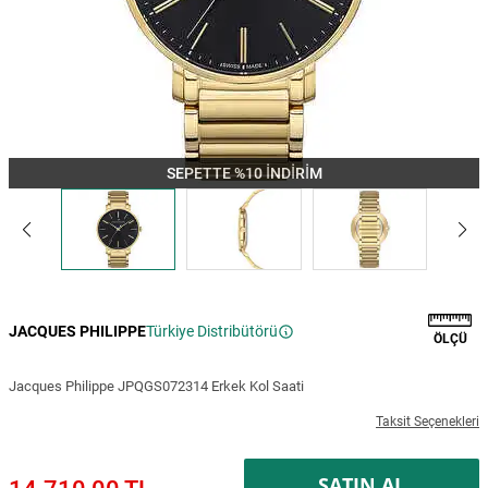
SEPETTE %10 İNDİRİM
JACQUES PHILIPPE
Türkiye Distribütörü
ÖLÇÜ
Jacques Philippe JPQGS072314 Erkek Kol Saati
Taksit Seçenekleri
SATIN AL