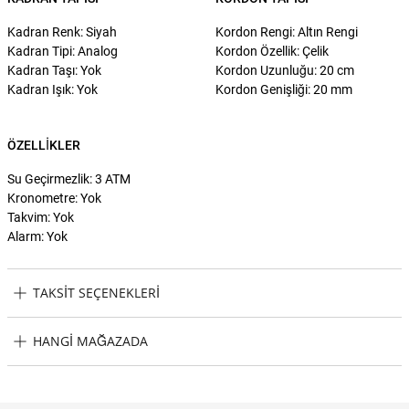
Kadran Renk: Siyah
Kordon Rengi: Altın Rengi
Kadran Tipi: Analog
Kordon Özellik: Çelik
Kadran Taşı: Yok
Kordon Uzunluğu: 20 cm
Kadran Işık: Yok
Kordon Genişliği: 20 mm
ÖZELLIKLER
Su Geçirmezlik: 3 ATM
Kronometre: Yok
Takvim: Yok
Alarm: Yok
TAKSIT SEÇENEKLERI
Jacques Philippe JPQGS072314 Erkek Kol Saati Taksit Seçenekleri
HANGI MAĞAZADA
Jacques Philippe JPQGS072314 Erkek Kol Saati Hangi Mağazada
Bulabilirim?