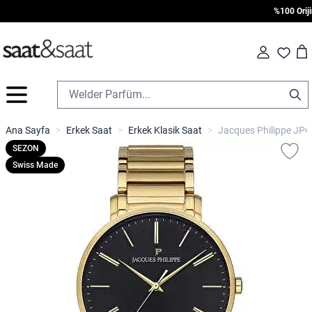
%100 Orijina
Car
Fav
İçeriğe geç
Ana Sayfa
>
Erkek Saat
>
Erkek Klasik Saat
>
Jacques Philippe JPQ
SEZON
Swiss Made