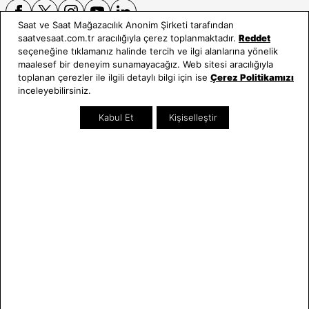
Saat ve Saat Mağazacılık Anonim Şirketi tarafından
saatvesaat.com.tr aracılığıyla çerez toplanmaktadır.
Reddet
seçeneğine tıklamanız halinde tercih ve ilgi alanlarına yönelik
E-BÜLTEN
maalesef bir deneyim sunamayacağız. Web sitesi aracılığıyla
toplanan çerezler ile ilgili detaylı bilgi için ise
Çerez Politikamızı
Bültene üye olun, kampanya ve süprizleri kaçırmayın
inceleyebilirsiniz.
E-posta Adresiniz
Kabul Et
Kişiselleştir
Üye Ol
E-posta adresinizi vererek
E-Bülten aydınlatma metni
uyarınca tarafınıza e-posta
gönderilmesini kabul etmiş olursunuz.
- Daha sonra abonelikten çıkabilirsiniz.