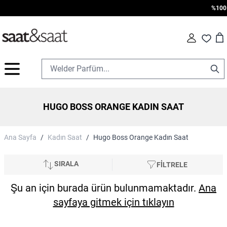
%100 Or
Car
Fav
İçeriğe geç
HUGO BOSS ORANGE KADIN SAAT
Ana Sayfa
/
Kadın Saat
/
Hugo Boss Orange Kadın Saat
SIRALA
FİLTRELE
Şu an için burada ürün bulunmamaktadır.
Ana
sayfaya gitmek için tıklayın