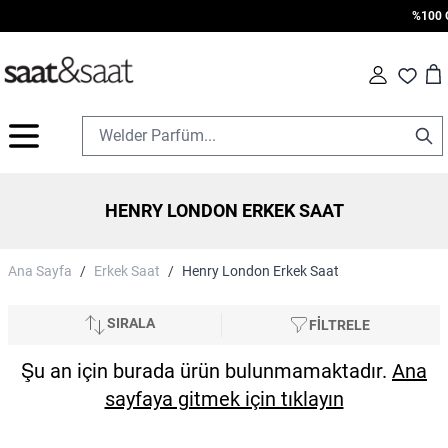
%100 Ori
Car
Fav
İçeriğe geç
HENRY LONDON ERKEK SAAT
Ana Sayfa
/
Erkek Saat
/
Henry London Erkek Saat
SIRALA
FİLTRELE
Şu an için burada ürün bulunmamaktadır.
Ana
sayfaya gitmek için tıklayın