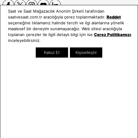
Saat ve Saat Mağazacılık Anonim Şirketi tarafından
saatvesaat.com.tr aracılığıyla çerez toplanmaktadır.
Reddet
seçeneğine tıklamanız halinde tercih ve ilgi alanlarına yönelik
E-BÜLTEN
maalesef bir deneyim sunamayacağız. Web sitesi aracılığıyla
toplanan çerezler ile ilgili detaylı bilgi için ise
Çerez Politikamızı
Bültene üye olun, kampanya ve süprizleri kaçırmayın
inceleyebilirsiniz.
E-posta Adresiniz
Kabul Et
Kişiselleştir
Üye Ol
E-posta adresinizi vererek
E-Bülten aydınlatma metni
uyarınca tarafınıza e-posta
gönderilmesini kabul etmiş olursunuz.
- Daha sonra abonelikten çıkabilirsiniz.