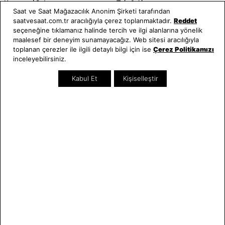
Kurumsal Satış
Takı & Aksesuar
Saat ve Saat Mağazacılık Anonim Şirketi tarafından
Mağazada Teknik Servis
Kampanyalar
saatvesaat.com.tr aracılığıyla çerez toplanmaktadır.
Reddet
Yatırımcı İlişkileri
İndirimliler
seçeneğine tıklamanız halinde tercih ve ilgi alanlarına yönelik
Online Özel
maalesef bir deneyim sunamayacağız. Web sitesi aracılığıyla
toplanan çerezler ile ilgili detaylı bilgi için ise
Çerez Politikamızı
Hediye Kartı
inceleyebilirsiniz.
Blog
Kabul Et
Kişiselleştir
İletişim
WhatsApp
0212 232 72 28
850 460 72 43
Bizi Takip Edin
Bize Ulaşın
E-BÜLTEN
Bültene üye olun, kampanya ve süprizleri kaçırmayın
E-posta Adresiniz