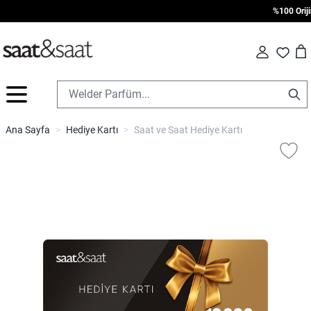
%100 Orijina
Car
Fav
İçeriğe geç
Ana Sayfa
>
Hediye Kartı
>
Saat ve Saat Hediye Kartı