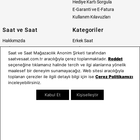
Hediye Kartı Sorgula
E-Garanti ve E-Fatura
Kullanım Kılavuzları
Saat ve Saat
Kategoriler
Hakkımızda
Erkek Saat
Neden Saat ve Saat
Kadın Saat
Saat ve Saat Mağazacılık Anonim Şirketi tarafından
Mağazalar
Tüm Ürünler
saatvesaat.com.tr aracılığıyla çerez toplanmaktadır.
Reddet
Kurumsal Satış
Takı & Aksesuar
seçeneğine tıklamanız halinde tercih ve ilgi alanlarına yönelik
Mağazada Teknik Servis
Kampanyalar
maalesef bir deneyim sunamayacağız. Web sitesi aracılığıyla
toplanan çerezler ile ilgili detaylı bilgi için ise
Çerez Politikamızı
Yatırımcı İlişkileri
İndirimliler
inceleyebilirsiniz.
Online Özel
Hediye Kartı
Kabul Et
Kişiselleştir
Blog
İletişim
WhatsApp
0212 232 72 28
850 460 72 43
Bizi Takip Edin
Bize Ulaşın