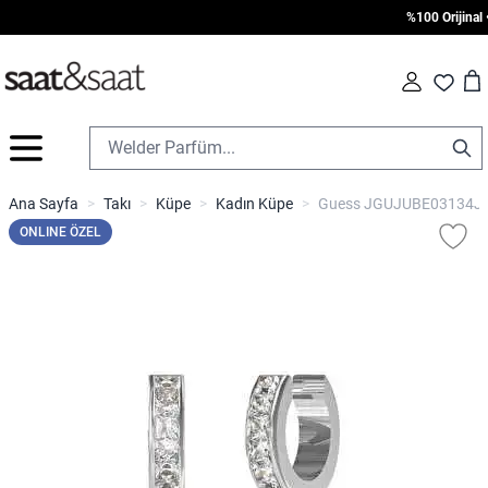
%100 Orijinal • 
Car
Fav
İçeriğe geç
Ana Sayfa
>
Takı
>
Küpe
>
Kadın Küpe
>
Guess JGUJUBE03134JW
ONLINE ÖZEL