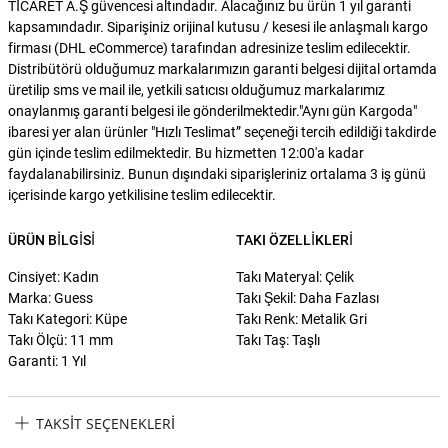
TİCARET A.Ş güvencesi altındadır. Alacağınız bu ürün 1 yıl garanti
kapsamındadır. Siparişiniz orijinal kutusu / kesesi ile anlaşmalı kargo
firması (DHL eCommerce) tarafından adresinize teslim edilecektir.
Distribütörü olduğumuz markalarımızın garanti belgesi dijital ortamda
üretilip sms ve mail ile, yetkili satıcısı olduğumuz markalarımız
onaylanmış garanti belgesi ile gönderilmektedir."Aynı gün Kargoda"
ibaresi yer alan ürünler "Hızlı Teslimat” seçeneği tercih edildiği takdirde
gün içinde teslim edilmektedir. Bu hizmetten 12:00'a kadar
faydalanabilirsiniz. Bunun dışındaki siparişleriniz ortalama 3 iş günü
içerisinde kargo yetkilisine teslim edilecektir.
ÜRÜN BILGISI
TAKI ÖZELLIKLERI
Cinsiyet: Kadın
Takı Materyal: Çelik
Marka: Guess
Takı Şekil: Daha Fazlası
Takı Kategori: Küpe
Takı Renk: Metalik Gri
Takı Ölçü: 11 mm
Takı Taş: Taşlı
Garanti: 1 Yıl
TAKSIT SEÇENEKLERI