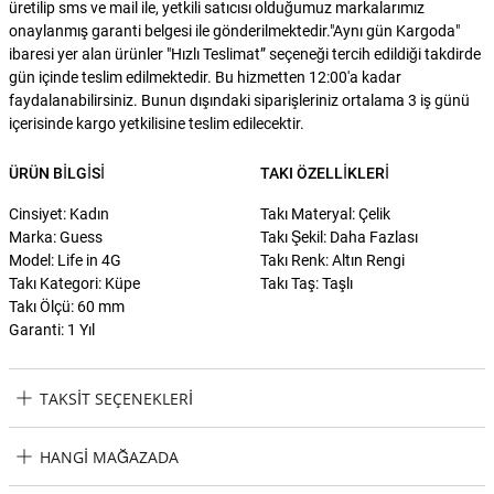
üretilip sms ve mail ile, yetkili satıcısı olduğumuz markalarımız
onaylanmış garanti belgesi ile gönderilmektedir."Aynı gün Kargoda"
ibaresi yer alan ürünler "Hızlı Teslimat” seçeneği tercih edildiği takdirde
gün içinde teslim edilmektedir. Bu hizmetten 12:00'a kadar
faydalanabilirsiniz. Bunun dışındaki siparişleriniz ortalama 3 iş günü
içerisinde kargo yetkilisine teslim edilecektir.
ÜRÜN BILGISI
TAKI ÖZELLIKLERI
Cinsiyet: Kadın
Takı Materyal: Çelik
Marka: Guess
Takı Şekil: Daha Fazlası
Model: Life in 4G
Takı Renk: Altın Rengi
Takı Kategori: Küpe
Takı Taş: Taşlı
Takı Ölçü: 60 mm
Garanti: 1 Yıl
TAKSIT SEÇENEKLERI
Guess JGUJUBE02134JWYGTU Kadın Küpe Taksit Seçenekleri
HANGI MAĞAZADA