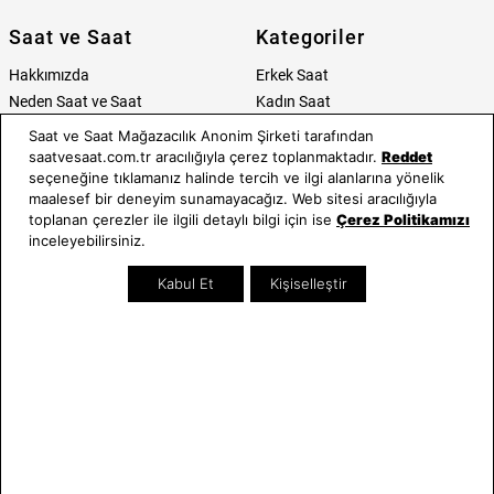
Saat ve Saat
Kategoriler
Hakkımızda
Erkek Saat
Neden Saat ve Saat
Kadın Saat
Mağazalar
Tüm Ürünler
Saat ve Saat Mağazacılık Anonim Şirketi tarafından
Kurumsal Satış
Takı & Aksesuar
saatvesaat.com.tr aracılığıyla çerez toplanmaktadır.
Reddet
seçeneğine tıklamanız halinde tercih ve ilgi alanlarına yönelik
Mağazada Teknik Servis
Kampanyalar
maalesef bir deneyim sunamayacağız. Web sitesi aracılığıyla
Yatırımcı İlişkileri
İndirimliler
toplanan çerezler ile ilgili detaylı bilgi için ise
Çerez Politikamızı
Online Özel
inceleyebilirsiniz.
Hediye Kartı
Kabul Et
Kişiselleştir
Blog
İletişim
WhatsApp
0212 232 72 28
850 460 72 43
Bizi Takip Edin
Bize Ulaşın