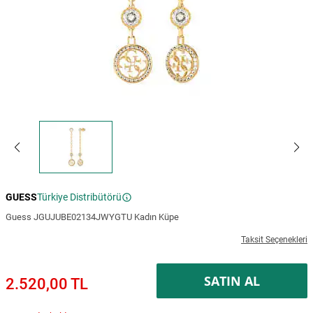
GUESS
Türkiye Distribütörü
Guess JGUJUBE02134JWYGTU Kadın Küpe
Taksit Seçenekleri
SATIN AL
2.520,00 TL