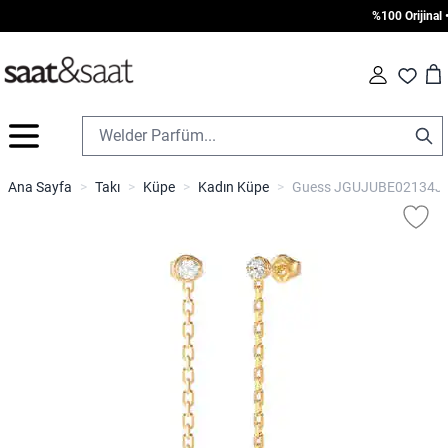
%100 Orijinal • 
Car
Fav
İçeriğe geç
Ana Sayfa
>
Takı
>
Küpe
>
Kadın Küpe
>
Guess JGUJUBE02134JW