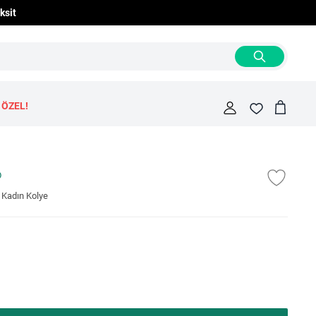
ksit
 ÖZEL!
Cart
Fav
adın Kolye