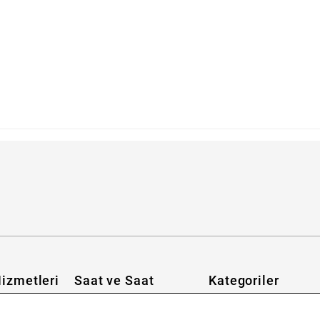
abilirim?
izmetleri
Saat ve Saat
Kategoriler
Hakkımızda
Erkek Saat