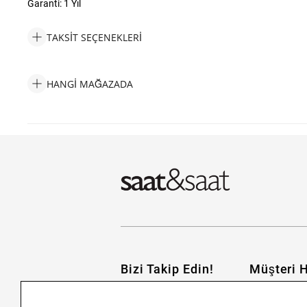
Garanti: 1 Yıl
TAKSIT SEÇENEKLERI
Guess JGUJUBN03171JWRHTU Kadın Kolye Taksit Seçenekleri
HANGI MAĞAZADA
Guess JGUJUBN03171JWRHTU Kadın Kolye Hangi Mağazada Bul
Bizi Takip Edin!
Müşteri H
İletişim
Nasıl Alırım