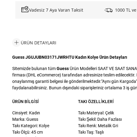
Vadesiz 7 Aya Varan Taksit
1000 TL ve
ÜRÜN DETAYLARI
Guess JGUJUBN03171JWRHTU Kadın Kolye Ürün Detayları
Sitemizde bulunan tüm
Guess
Ürün Modelleri SAAT VE SAAT SANAYİ T
firması (DHL eCommerce) tarafından adresinize teslim edilecektir. D
onaylanmış garanti belgesi ile gönderilmektedir."Aynı gün Kargoda" i
faydalanabilirsiniz. Bunun dışındaki siparişleriniz ortalama 3 iş günü
ÜRÜN BILGISI
TAKI ÖZELLIKLERI
Cinsiyet: Kadın
Takı Materyal: Çelik
Marka: Guess
Takı Şekil: Daha Fazlası
Takı Kategori: Kolye
Takı Renk: Metalik Gri
Takı Ölçü: 45 cm
Takı Taş: Taşlı