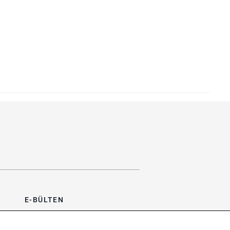
E-BÜLTEN
Bültene üye olun, kampanya ve
süprizleri kaçırmayın