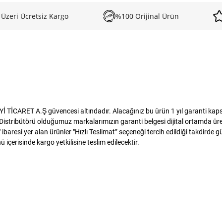
 Üzeri Ücretsiz Kargo
%100 Orijinal Ürün
İCARET A.Ş güvencesi altındadır. Alacağınız bu ürün 1 yıl garanti kapsamı
istribütörü olduğumuz markalarımızın garanti belgesi dijital ortamda üreti
baresi yer alan ürünler "Hızlı Teslimat” seçeneği tercih edildiği takdirde 
 içerisinde kargo yetkilisine teslim edilecektir.