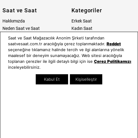
Saat ve Saat
Kategoriler
Hakkımızda
Erkek Saat
Neden Saat ve Saat
Kadın Saat
Mağazalar
Tüm Ürünler
Saat ve Saat Mağazacılık Anonim Şirketi tarafından
Kurumsal Satış
Takı & Aksesuar
saatvesaat.com.tr aracılığıyla çerez toplanmaktadır.
Reddet
seçeneğine tıklamanız halinde tercih ve ilgi alanlarına yönelik
Mağazada Teknik Servis
Kampanyalar
maalesef bir deneyim sunamayacağız. Web sitesi aracılığıyla
Yatırımcı İlişkileri
İndirimliler
toplanan çerezler ile ilgili detaylı bilgi için ise
Çerez Politikamızı
Online Özel
inceleyebilirsiniz.
Hediye Kartı
Kabul Et
Kişiselleştir
Blog
İletişim
WhatsApp
0212 232 72 28
850 460 72 43
Bizi Takip Edin
Bize Ulaşın