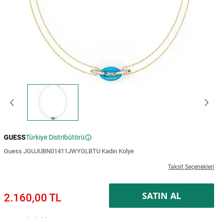
GUESS
Türkiye Distribütörü
Guess JGUJUBN01411JWYGLBTU Kadın Kolye
Taksit Seçenekleri
SATIN AL
2.160,00 TL