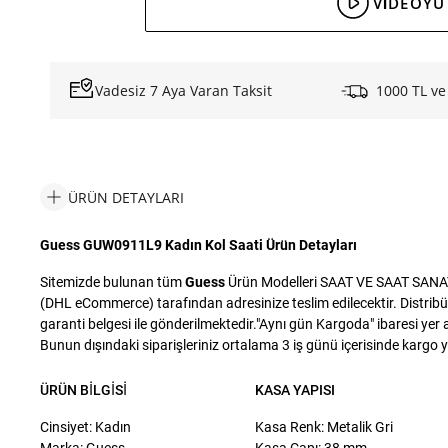
VIDEOYU 
Vadesiz 7 Aya Varan Taksit
1000 TL ve
ÜRÜN DETAYLARI
Guess GUW0911L9 Kadın Kol Saati Ürün Detayları
Sitemizde bulunan tüm
Guess
Ürün Modelleri SAAT VE SAAT SANAYİ T
(DHL eCommerce) tarafından adresinize teslim edilecektir. Distribü
garanti belgesi ile gönderilmektedir."Aynı gün Kargoda" ibaresi yer a
Bunun dışındaki siparişleriniz ortalama 3 iş günü içerisinde kargo yet
ÜRÜN BILGISI
KASA YAPISI
Cinsiyet: Kadın
Kasa Renk: Metalik Gri