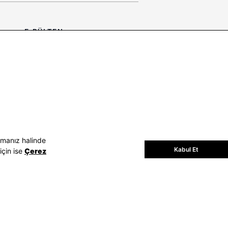
E-BÜLTEN
Bültene üye olun, kampanya ve
süprizleri kaçırmayın
E-posta Adresiniz
Üye Ol
E-posta adresinizi vererek
E-Bülten
aydınlatma metni
uyarınca tarafınıza e-
posta gönderilmesini kabul etmiş
olursunuz.
- Daha sonra abonelikten çıkabilirsiniz.
amanız halinde
Kabul Et
için ise
Çerez