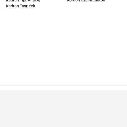
Kadran Tipi: Analog
Kordon Özellik: Silikon
Kadran Taşı: Yok
?