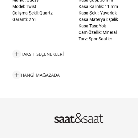
Marka: Guess
Kasa Çapı: 38 mm
Model: Twist
Kasa Kalinlik: 11 mm
Çalışma Şekli: Quartz
Kasa Şekli: Yuvarlak
Garanti: 2 Yıl
Kasa Materyali: Çelik
Kasa Taşı: Yok
Cam Özellik: Mineral
Tarz: Spor Saatler
TAKSIT SEÇENEKLERI
Guess GUW0911L9 Kadın Kol Saati Taksit Seçenekleri
HANGI MAĞAZADA
Guess GUW0911L9 Kadın Kol Saati Hangi Mağazada Bulabilirim