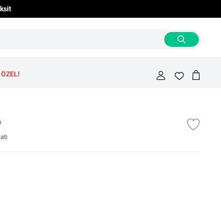
ksit
 ÖZEL!
Cart
Fav
ati