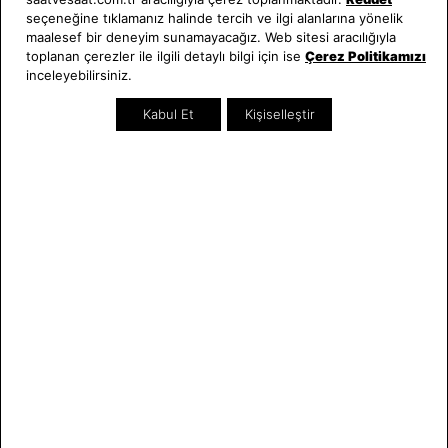
seçeneğine tıklamanız halinde tercih ve ilgi alanlarına yönelik
Hakkımızda
Erkek Saat
maalesef bir deneyim sunamayacağız. Web sitesi aracılığıyla
Neden Saat ve Saat
Kadın Saat
toplanan çerezler ile ilgili detaylı bilgi için ise
Çerez Politikamızı
inceleyebilirsiniz.
Mağazalar
Tüm Ürünler
Kurumsal Satış
Takı & Aksesuar
Kabul Et
Kişiselleştir
Mağazada Teknik Servis
Kampanyalar
Yatırımcı İlişkileri
İndirimliler
Online Özel
Hediye Kartı
Blog
İletişim
WhatsApp
0212 232 72 28
850 460 72 43
Bizi Takip Edin
Bize Ulaşın