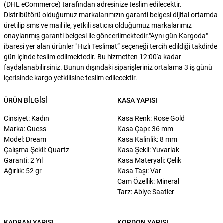
(DHL eCommerce) tarafından adresinize teslim edilecektir.
Distribütörü olduğumuz markalarımızın garanti belgesi dijital ortamda
üretilip sms ve mail ile, yetkili satıcısı olduğumuz markalarımız
onaylanmış garanti belgesi ile gönderilmektedir."Aynı gün Kargoda"
ibaresi yer alan ürünler "Hızlı Teslimat” seçeneği tercih edildiği takdirde
gün içinde teslim edilmektedir. Bu hizmetten 12:00'a kadar
faydalanabilirsiniz. Bunun dışındaki siparişleriniz ortalama 3 iş günü
içerisinde kargo yetkilisine teslim edilecektir.
ÜRÜN BILGISI
KASA YAPISI
Cinsiyet: Kadın
Kasa Renk: Rose Gold
Marka: Guess
Kasa Çapı: 36 mm
Model: Dream
Kasa Kalinlik: 8 mm
Çalışma Şekli: Quartz
Kasa Şekli: Yuvarlak
Garanti: 2 Yıl
Kasa Materyali: Çelik
Ağırlık: 52 gr
Kasa Taşı: Var
Cam Özellik: Mineral
Tarz: Abiye Saatler
KADRAN YAPISI
KORDON YAPISI