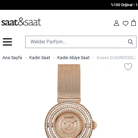
%100 Orijinal • 100
Car
Fav
İçeriğe geç
Ana Sayfa
>
Kadın Saat
>
Kadın Abiye Saat
>
Guess GUGW0550L3 K