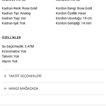
Kadran Renk: Rose Gold
Kordon Rengi: Rose Gold
Kadran Tipi: Analog
Kordon Özellik: Hasır
Kadran Taşı: Var
Kordon Uzunluğu: 19 cm
Kadran Işık: Yok
Kordon Genişliği: 14 mm
ÖZELLIKLER
Su Geçirmezlik: 3 ATM
Kronometre: Yok
Takvim: Yok
Alarm: Yok
TAKSIT SEÇENEKLERI
Guess GUGW0550L3 Kadın Kol Saati Taksit Seçenekleri
HANGI MAĞAZADA
Guess GUGW0550L3 Kadın Kol Saati Hangi Mağazada Bulabilirim?