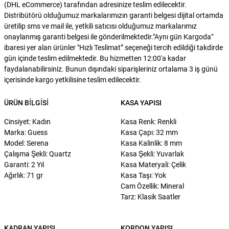
(DHL eCommerce) tarafından adresinize teslim edilecektir.
Distribütörü olduğumuz markalarımızın garanti belgesi dijital ortamda
üretilip sms ve mail ile, yetkili satıcısı olduğumuz markalarımız
onaylanmış garanti belgesi ile gönderilmektedir."Aynı gün Kargoda"
ibaresi yer alan ürünler "Hızlı Teslimat” seçeneği tercih edildiği takdirde
gün içinde teslim edilmektedir. Bu hizmetten 12:00'a kadar
faydalanabilirsiniz. Bunun dışındaki siparişleriniz ortalama 3 iş günü
içerisinde kargo yetkilisine teslim edilecektir.
ÜRÜN BILGISI
KASA YAPISI
Cinsiyet: Kadın
Kasa Renk: Renkli
Marka: Guess
Kasa Çapı: 32 mm
Model: Serena
Kasa Kalinlik: 8 mm
Çalışma Şekli: Quartz
Kasa Şekli: Yuvarlak
Garanti: 2 Yıl
Kasa Materyali: Çelik
Ağırlık: 71 gr
Kasa Taşı: Yok
Cam Özellik: Mineral
Tarz: Klasik Saatler
KADRAN YAPISI
KORDON YAPISI