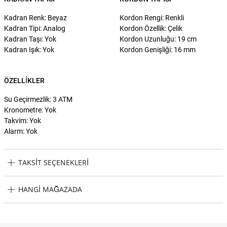
Kadran Renk: Beyaz
Kordon Rengi: Renkli
Kadran Tipi: Analog
Kordon Özellik: Çelik
Kadran Taşı: Yok
Kordon Uzunluğu: 19 cm
Kadran Işık: Yok
Kordon Genişliği: 16 mm
ÖZELLIKLER
Su Geçirmezlik: 3 ATM
Kronometre: Yok
Takvim: Yok
Alarm: Yok
TAKSIT SEÇENEKLERI
Guess GUGW0546L3 Kadın Kol Saati Taksit Seçenekleri
HANGI MAĞAZADA
Guess GUGW0546L3 Kadın Kol Saati Hangi Mağazada Bulabilirim?