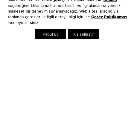
seçeneğine tıklamanız halinde tercih ve ilgi alanlarına yönelik
Hakkımızda
Erkek Saat
maalesef bir deneyim sunamayacağız. Web sitesi aracılığıyla
Neden Saat ve Saat
Kadın Saat
toplanan çerezler ile ilgili detaylı bilgi için ise
Çerez Politikamızı
inceleyebilirsiniz.
Mağazalar
Tüm Ürünler
Kurumsal Satış
Takı & Aksesuar
Kabul Et
Kişiselleştir
Mağazada Teknik Servis
Kampanyalar
Yatırımcı İlişkileri
İndirimliler
Online Özel
Hediye Kartı
Blog
İletişim
WhatsApp
0212 232 72 28
850 460 72 43
Bizi Takip Edin
Bize Ulaşın