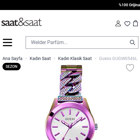
%100 Orijinal •
Car
Fav
İçeriğe geç
Ana Sayfa
>
Kadın Saat
>
Kadın Klasik Saat
>
Guess GUGW0546L3 K
SEZON