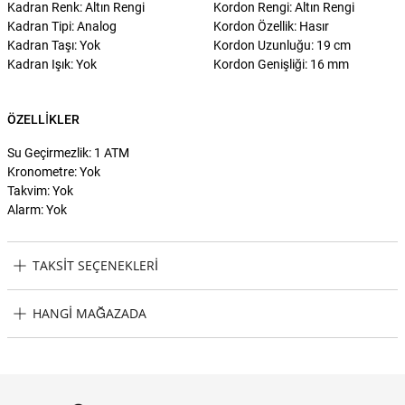
Kadran Renk: Altın Rengi
Kordon Rengi: Altın Rengi
Kadran Tipi: Analog
Kordon Özellik: Hasır
Kadran Taşı: Yok
Kordon Uzunluğu: 19 cm
Kadran Işık: Yok
Kordon Genişliği: 16 mm
ÖZELLIKLER
Su Geçirmezlik: 1 ATM
Kronometre: Yok
Takvim: Yok
Alarm: Yok
TAKSIT SEÇENEKLERI
Guess GUGW0508L2 Kadın Kol Saati Taksit Seçenekleri
HANGI MAĞAZADA
Guess GUGW0508L2 Kadın Kol Saati Hangi Mağazada Bulabilirim?