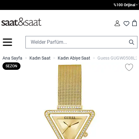
%100 Orijinal • 10
Car
Fav
İçeriğe geç
Ana Sayfa
>
Kadın Saat
>
Kadın Abiye Saat
>
Guess GUGW0508L2 K
SEZON