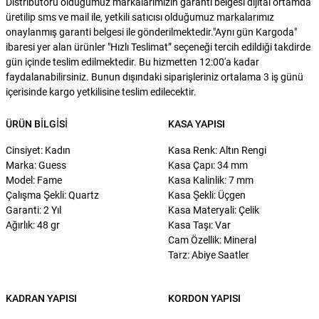
Distribütörü olduğumuz markalarımızın garanti belgesi dijital ortamda
üretilip sms ve mail ile, yetkili satıcısı olduğumuz markalarımız
onaylanmış garanti belgesi ile gönderilmektedir."Aynı gün Kargoda"
ibaresi yer alan ürünler "Hızlı Teslimat” seçeneği tercih edildiği takdirde
gün içinde teslim edilmektedir. Bu hizmetten 12:00'a kadar
faydalanabilirsiniz. Bunun dışındaki siparişleriniz ortalama 3 iş günü
içerisinde kargo yetkilisine teslim edilecektir.
ÜRÜN BILGISI
KASA YAPISI
Cinsiyet: Kadın
Kasa Renk: Altın Rengi
Marka: Guess
Kasa Çapı: 34 mm
Model: Fame
Kasa Kalinlik: 7 mm
Çalışma Şekli: Quartz
Kasa Şekli: Üçgen
Garanti: 2 Yıl
Kasa Materyali: Çelik
Ağırlık: 48 gr
Kasa Taşı: Var
Cam Özellik: Mineral
Tarz: Abiye Saatler
KADRAN YAPISI
KORDON YAPISI