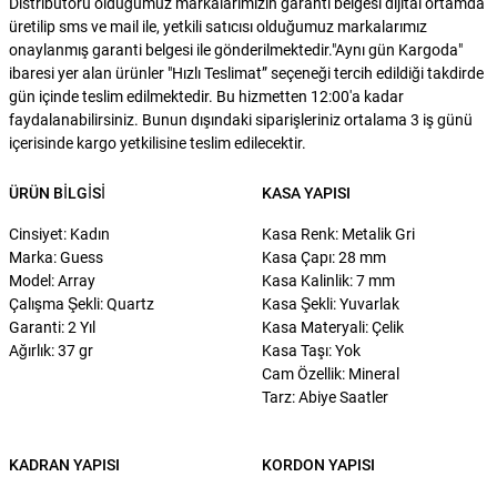
Distribütörü olduğumuz markalarımızın garanti belgesi dijital ortamda
üretilip sms ve mail ile, yetkili satıcısı olduğumuz markalarımız
onaylanmış garanti belgesi ile gönderilmektedir."Aynı gün Kargoda"
ibaresi yer alan ürünler "Hızlı Teslimat” seçeneği tercih edildiği takdirde
gün içinde teslim edilmektedir. Bu hizmetten 12:00'a kadar
faydalanabilirsiniz. Bunun dışındaki siparişleriniz ortalama 3 iş günü
içerisinde kargo yetkilisine teslim edilecektir.
ÜRÜN BILGISI
KASA YAPISI
Cinsiyet: Kadın
Kasa Renk: Metalik Gri
Marka: Guess
Kasa Çapı: 28 mm
Model: Array
Kasa Kalinlik: 7 mm
Çalışma Şekli: Quartz
Kasa Şekli: Yuvarlak
Garanti: 2 Yıl
Kasa Materyali: Çelik
Ağırlık: 37 gr
Kasa Taşı: Yok
Cam Özellik: Mineral
Tarz: Abiye Saatler
KADRAN YAPISI
KORDON YAPISI