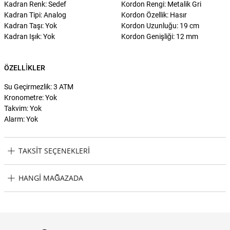
Kadran Renk: Sedef
Kordon Rengi: Metalik Gri
Kadran Tipi: Analog
Kordon Özellik: Hasır
Kadran Taşı: Yok
Kordon Uzunluğu: 19 cm
Kadran Işık: Yok
Kordon Genişliği: 12 mm
ÖZELLIKLER
Su Geçirmezlik: 3 ATM
Kronometre: Yok
Takvim: Yok
Alarm: Yok
TAKSIT SEÇENEKLERI
Guess GUGW0471L1 Kadın Kol Saati Taksit Seçenekleri
HANGI MAĞAZADA
Guess GUGW0471L1 Kadın Kol Saati Hangi Mağazada Bulabilirim?