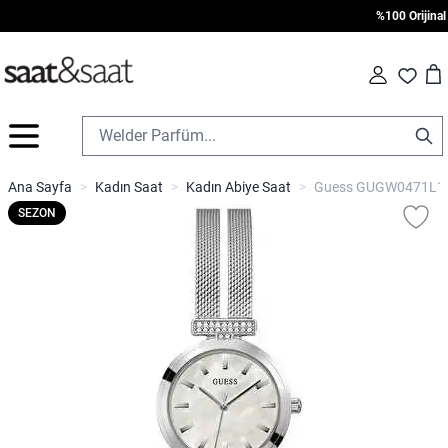
%100 Orijinal • 
Car
Fav
İçeriğe geç
Ana Sayfa
>
Kadın Saat
>
Kadın Abiye Saat
>
Guess GUGW0471L1 K
SEZON