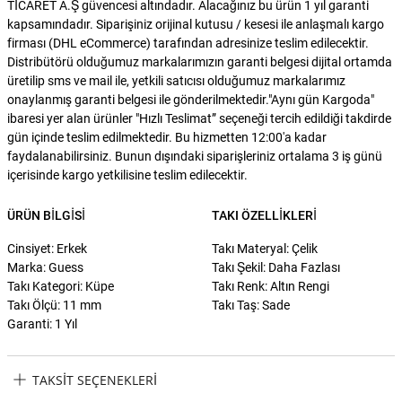
TİCARET A.Ş güvencesi altındadır. Alacağınız bu ürün 1 yıl garanti
kapsamındadır. Siparişiniz orijinal kutusu / kesesi ile anlaşmalı kargo
firması (DHL eCommerce) tarafından adresinize teslim edilecektir.
Distribütörü olduğumuz markalarımızın garanti belgesi dijital ortamda
üretilip sms ve mail ile, yetkili satıcısı olduğumuz markalarımız
onaylanmış garanti belgesi ile gönderilmektedir."Aynı gün Kargoda"
ibaresi yer alan ürünler "Hızlı Teslimat” seçeneği tercih edildiği takdirde
gün içinde teslim edilmektedir. Bu hizmetten 12:00'a kadar
faydalanabilirsiniz. Bunun dışındaki siparişleriniz ortalama 3 iş günü
içerisinde kargo yetkilisine teslim edilecektir.
ÜRÜN BILGISI
TAKI ÖZELLIKLERI
Cinsiyet: Erkek
Takı Materyal: Çelik
Marka: Guess
Takı Şekil: Daha Fazlası
Takı Kategori: Küpe
Takı Renk: Altın Rengi
Takı Ölçü: 11 mm
Takı Taş: Sade
Garanti: 1 Yıl
TAKSIT SEÇENEKLERI