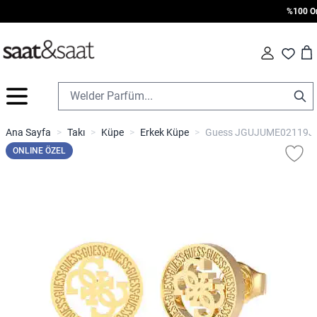
%100 Oriji
Car
Fav
İçeriğe geç
Ana Sayfa
>
Takı
>
Küpe
>
Erkek Küpe
>
Guess JGUJUME02119JW
ONLINE ÖZEL