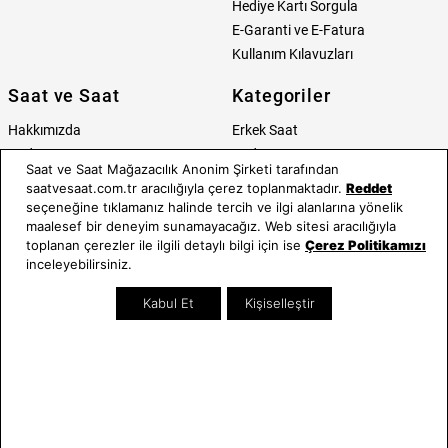
Hediye Kartı Sorgula
E-Garanti ve E-Fatura
Kullanım Kılavuzları
Saat ve Saat
Kategoriler
Hakkımızda
Erkek Saat
Neden Saat ve Saat
Kadın Saat
Saat ve Saat Mağazacılık Anonim Şirketi tarafından
Mağazalar
Tüm Ürünler
saatvesaat.com.tr aracılığıyla çerez toplanmaktadır.
Reddet
Kurumsal Satış
Takı & Aksesuar
seçeneğine tıklamanız halinde tercih ve ilgi alanlarına yönelik
Mağazada Teknik Servis
Kampanyalar
maalesef bir deneyim sunamayacağız. Web sitesi aracılığıyla
toplanan çerezler ile ilgili detaylı bilgi için ise
Çerez Politikamızı
Yatırımcı İlişkileri
İndirimliler
inceleyebilirsiniz.
Online Özel
Hediye Kartı
Kabul Et
Kişiselleştir
Blog
İletişim
WhatsApp
0212 232 72 28
850 460 72 43
Bizi Takip Edin
Bize Ulaşın