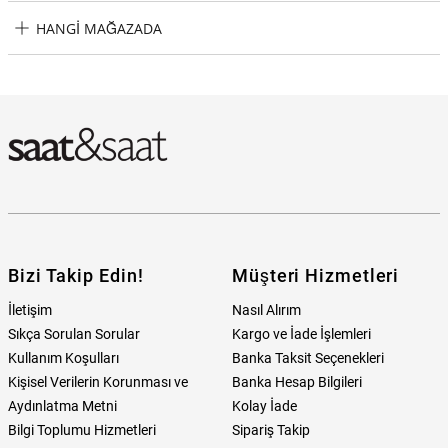
Guess JGUJUME02119JWYGTU Erkek Küpe Taksit Seçenekleri
HANGI MAĞAZADA
Guess JGUJUME02119JWYGTU Erkek Küpe Hangi Mağazada
Bulabilirim?
Bizi Takip Edin!
Müşteri Hizmetleri
İletişim
Nasıl Alırım
Sıkça Sorulan Sorular
Kargo ve İade İşlemleri
Kullanım Koşulları
Banka Taksit Seçenekleri
Kişisel Verilerin Korunması ve
Banka Hesap Bilgileri
Aydınlatma Metni
Kolay İade
Bilgi Toplumu Hizmetleri
Sipariş Takip