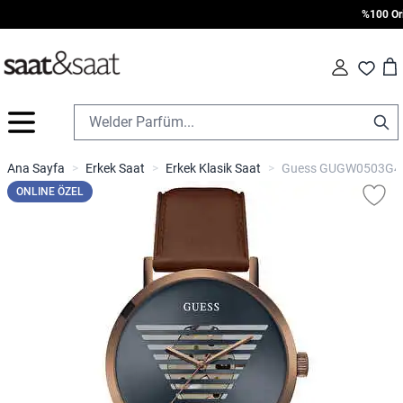
%100 Orijin
Car
Fav
İçeriğe geç
Ana Sayfa
>
Erkek Saat
>
Erkek Klasik Saat
>
Guess GUGW0503G4 E
ONLINE ÖZEL