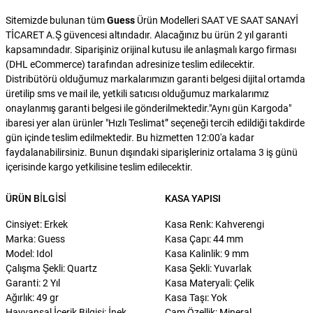
Sitemizde bulunan tüm
Guess
Ürün Modelleri SAAT VE SAAT SANAYİ
TİCARET A.Ş güvencesi altındadır. Alacağınız bu ürün 2 yıl garanti
kapsamındadır. Siparişiniz orijinal kutusu ile anlaşmalı kargo firması
(DHL eCommerce) tarafından adresinize teslim edilecektir.
Distribütörü olduğumuz markalarımızın garanti belgesi dijital ortamda
üretilip sms ve mail ile, yetkili satıcısı olduğumuz markalarımız
onaylanmış garanti belgesi ile gönderilmektedir."Aynı gün Kargoda"
ibaresi yer alan ürünler "Hızlı Teslimat” seçeneği tercih edildiği takdirde
gün içinde teslim edilmektedir. Bu hizmetten 12:00'a kadar
faydalanabilirsiniz. Bunun dışındaki siparişleriniz ortalama 3 iş günü
içerisinde kargo yetkilisine teslim edilecektir.
ÜRÜN BILGISI
KASA YAPISI
Cinsiyet: Erkek
Kasa Renk: Kahverengi
Marka: Guess
Kasa Çapı: 44 mm
Model: Idol
Kasa Kalinlik: 9 mm
Çalışma Şekli: Quartz
Kasa Şekli: Yuvarlak
Garanti: 2 Yıl
Kasa Materyali: Çelik
Ağırlık: 49 gr
Kasa Taşı: Yok
Hayvansal İçerik Bilgisi: İnek
Cam Özellik: Mineral