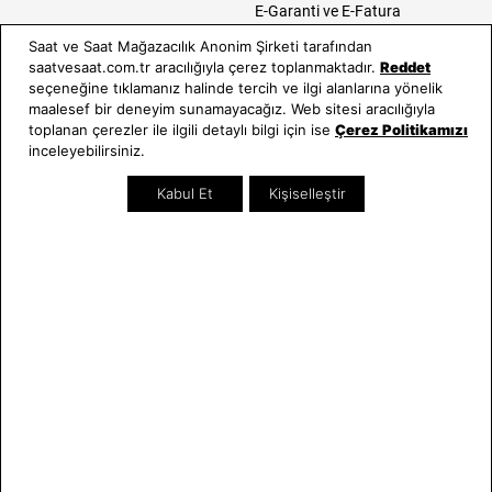
E-Garanti ve E-Fatura
Kullanım Kılavuzları
Saat ve Saat Mağazacılık Anonim Şirketi tarafından
saatvesaat.com.tr aracılığıyla çerez toplanmaktadır.
Reddet
Saat ve Saat
Kategoriler
seçeneğine tıklamanız halinde tercih ve ilgi alanlarına yönelik
maalesef bir deneyim sunamayacağız. Web sitesi aracılığıyla
Hakkımızda
Erkek Saat
toplanan çerezler ile ilgili detaylı bilgi için ise
Çerez Politikamızı
Neden Saat ve Saat
Kadın Saat
inceleyebilirsiniz.
Mağazalar
Tüm Ürünler
Kabul Et
Kişiselleştir
Kurumsal Satış
Takı & Aksesuar
Mağazada Teknik Servis
Kampanyalar
Yatırımcı İlişkileri
İndirimliler
Online Özel
Hediye Kartı
Blog
İletişim
WhatsApp
0212 232 72 28
850 460 72 43
Bizi Takip Edin
Bize Ulaşın