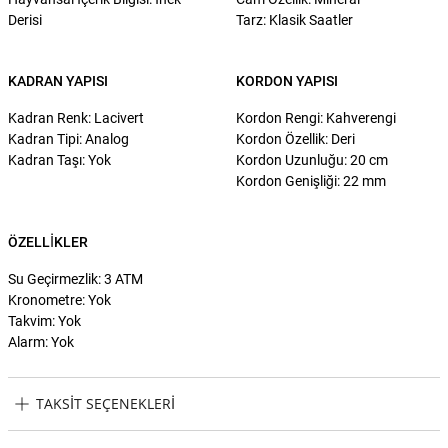
Derisi
Tarz: Klasik Saatler
KADRAN YAPISI
KORDON YAPISI
Kadran Renk: Lacivert
Kordon Rengi: Kahverengi
Kadran Tipi: Analog
Kordon Özellik: Deri
Kadran Taşı: Yok
Kordon Uzunluğu: 20 cm
Kordon Genişliği: 22 mm
ÖZELLIKLER
Su Geçirmezlik: 3 ATM
Kronometre: Yok
Takvim: Yok
Alarm: Yok
TAKSIT SEÇENEKLERI
Guess GUGW0503G4 Erkek Kol Saati Taksit Seçenekleri