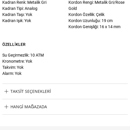
Kadran Renk: Metalik Gri
Kordon Rengi: Metalik Gri/Rose
Kadran Tipi: Analog
Gold
Kadran Taşı: Yok
Kordon Özellik: Çelik
Kadran Işık: Yok
Kordon Uzunluğu: 19 cm
Kordon Genişliği: 16 x 14 mm
ÖZELLIKLER
Su Geçirmezlik: 10 ATM
Kronometre: Yok
Takvim: Yok
Alarm: Yok
TAKSIT SEÇENEKLERI
Gc GCZ24001L1MF Kadın Kol Saati Taksit Seçenekleri
HANGI MAĞAZADA
Gc GCZ24001L1MF Kadın Kol Saati Hangi Mağazada Bulabilirim?