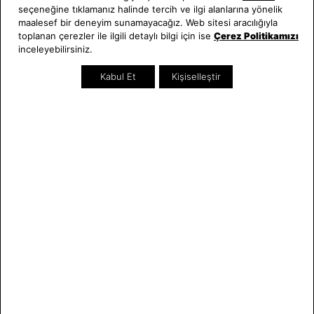
seçeneğine tıklamanız halinde tercih ve ilgi alanlarına yönelik
Hakkımızda
Erkek Saat
maalesef bir deneyim sunamayacağız. Web sitesi aracılığıyla
Neden Saat ve Saat
Kadın Saat
toplanan çerezler ile ilgili detaylı bilgi için ise
Çerez Politikamızı
Mağazalar
Tüm Ürünler
inceleyebilirsiniz.
Kurumsal Satış
Takı & Aksesuar
Kabul Et
Kişiselleştir
Mağazada Teknik Servis
Kampanyalar
Yatırımcı İlişkileri
İndirimliler
Online Özel
Hediye Kartı
Blog
İletişim
WhatsApp
0212 232 72 28
850 460 72 43
Bizi Takip Edin
Bize Ulaşın