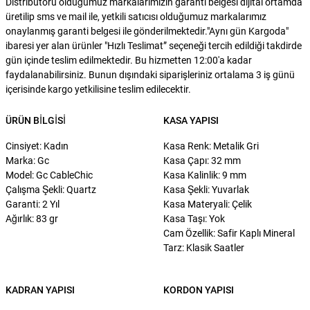
Distribütörü olduğumuz markalarımızın garanti belgesi dijital ortamda
üretilip sms ve mail ile, yetkili satıcısı olduğumuz markalarımız
onaylanmış garanti belgesi ile gönderilmektedir."Aynı gün Kargoda"
ibaresi yer alan ürünler "Hızlı Teslimat” seçeneği tercih edildiği takdirde
gün içinde teslim edilmektedir. Bu hizmetten 12:00'a kadar
faydalanabilirsiniz. Bunun dışındaki siparişleriniz ortalama 3 iş günü
içerisinde kargo yetkilisine teslim edilecektir.
ÜRÜN BILGISI
KASA YAPISI
Cinsiyet: Kadın
Kasa Renk: Metalik Gri
Marka: Gc
Kasa Çapı: 32 mm
Model: Gc CableChic
Kasa Kalinlik: 9 mm
Çalışma Şekli: Quartz
Kasa Şekli: Yuvarlak
Garanti: 2 Yıl
Kasa Materyali: Çelik
Ağırlık: 83 gr
Kasa Taşı: Yok
Cam Özellik: Safir Kaplı Mineral
Tarz: Klasik Saatler
KADRAN YAPISI
KORDON YAPISI