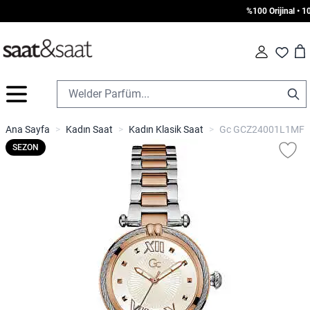
%100 Orijinal • 100
Car
Fav
İçeriğe geç
Ana Sayfa
>
Kadın Saat
>
Kadın Klasik Saat
>
Gc GCZ24001L1MF Ka
SEZON