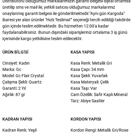
Distribütörü olduğumuz markalarımızın garanti belgesi dijital ortamda
üretilip sms ve mail ile, yetkili satıcısı olduğumuz markalarımız
onaylanmış garanti belgesi ile gönderilmektedir."Aynı gün Kargoda"
ibaresi yer alan ürünler "Hızlı Teslimat” seçeneği tercih edildiği takdirde
gün içinde teslim edilmektedir. Bu hizmetten 12:00'a kadar
faydalanabilirsiniz. Bunun dışındaki siparişleriniz ortalama 3 iş günü
içerisinde kargo yetkilisine teslim edilecektir.
ÜRÜN BILGISI
KASA YAPISI
Cinsiyet: Kadın
Kasa Renk: Metalik Gri
Marka: Gc
Kasa Çapı: 34 mm
Model: Gc Flair Crystal
Kasa Şekli: Yuvarlak
Çalışma Şekli: Quartz
Kasa Materyali: Çelik
Garanti: 2 Yıl
Kasa Taşı: Var
Ağırlık: 87 gr
Cam Özellik: Safir Kaplı Mineral
Tarz: Abiye Saatler
KADRAN YAPISI
KORDON YAPISI
Kadran Renk: Yeşil
Kordon Rengi: Metalik Gri/Rose