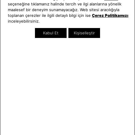
seçeneğine tıklamanız halinde tercih ve ilgi alanlarına yönelik
Hakkımızda
Erkek Saat
maalesef bir deneyim sunamayacağız. Web sitesi aracılığıyla
Neden Saat ve Saat
Kadın Saat
toplanan çerezler ile ilgili detaylı bilgi için ise
Çerez Politikamızı
Mağazalar
Tüm Ürünler
inceleyebilirsiniz.
Kurumsal Satış
Takı & Aksesuar
Kabul Et
Kişiselleştir
Mağazada Teknik Servis
Kampanyalar
Yatırımcı İlişkileri
İndirimliler
Online Özel
Hediye Kartı
Blog
İletişim
WhatsApp
0212 232 72 28
850 460 72 43
Bizi Takip Edin
Bize Ulaşın