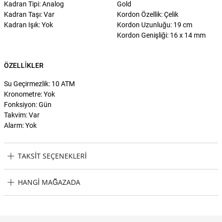
Kadran Tipi: Analog
Gold
Kadran Taşı: Var
Kordon Özellik: Çelik
Kadran Işık: Yok
Kordon Uzunluğu: 19 cm
Kordon Genişliği: 16 x 14 mm
ÖZELLIKLER
Su Geçirmezlik: 10 ATM
Kronometre: Yok
Fonksiyon: Gün
Takvim: Var
Alarm: Yok
TAKSIT SEÇENEKLERI
Gc GCZ01010L9MF Kadın Kol Saati Taksit Seçenekleri
HANGI MAĞAZADA
Gc GCZ01010L9MF Kadın Kol Saati Hangi Mağazada Bulabilirim?