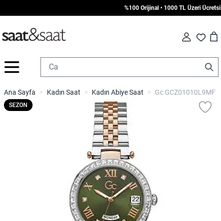
%100 Orijinal • 1000 TL Üzeri Ücretsiz 
Car
Fav
İçeriğe geç
Ana Sayfa
>
Kadın Saat
>
Kadın Abiye Saat
>
Gc GCZ01010L9MF Ka
SEZON