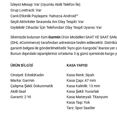
İzleyici Mesajı: Var (Uyumlu Akıllı Telefon İle)
Grup Lıvetrack: Var
Canlı Etkinlik Paylaşımı: Yalnızca Android™
Seçili Aktiviteler Sırasında Ani Olay Tespiti: Var
Giyilebilir Cihazlar İçin Telefondan Olay Tespit Uyarısı: Var
Sitemizde bulunan tüm
Garmin
Ürün Modelleri SAAT VE SAAT SANAYİ 
(DHL eCommerce) tarafından adresinize teslim edilecektir. Distribü
garanti belgesi ile gönderilmektedir."Aynı gün Kargoda" ibaresi yer a
Bunun dışındaki siparişleriniz ortalama 3 iş günü içerisinde kargo yet
ÜRÜN BILGISI
KASA YAPISI
Cinsiyet: Erkek|Kadın
Kasa Renk: Siyah
Marka: Garmin
Kasa Çapı: 47 mm
Çalışma Şekli: Dokunmatik
Kasa Kalinlik: 13 mm
Akıllı Saat
Kasa Şekli: Yuvarlak
Garanti: 2 Yıl
Kasa Materyali: Titanyum
Kasa Taşı: Yok
Tarz: Spor Saatler