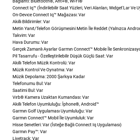
Bağlantı: Bluetooth®, Ant+®, Wi-Fi®
Connect Iq™ (İndirilebilir Saat Yüzleri, Veri Alanları, Wıdget'Lar Ve
On-Devıce Connect Iq™ Mağazası: Var
Akıllı Bildirimler: Var
Metin Yanıt/Telefon Görüşmesini Metin İle Reddet (Yalnızca Androı
Takvim: Var
Hava Durumu: Var
Gerçek Zamanlı Ayarlar Garmın Connect™ Mobıle İle Senkronizasy
Pil Tasarrufu - Özelleştirilebilir Düşük Güçlü Saat: Var
Akıllı Telefon Müzik Kontrolü: Var
Müzik Kontrol Ve Oynatma: Var
Müzik Depolama: 2000 Şarkıya Kadar
Telefonumu Bul: Var
Saatimi Bul: Var
Vırb® Kamera Uzaktan Kumandası: Var
Akıllı Telefon Uyumluluğu: İphone®, Android™
Garmın Golf Uygulaması Uyumluluğu: Var
Garmın Connect™ Mobil İle Uyumluluk: Var
Hisse Senetleri: Var (İsteğe Bağlı Connect Iq Uygulaması)
Garmın Pay™: Var
Livetrack: Var