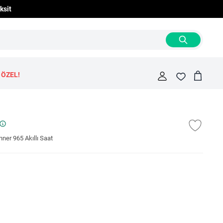
ksit
 ÖZEL!
Cart
Fav
er 965 Akıllı Saat