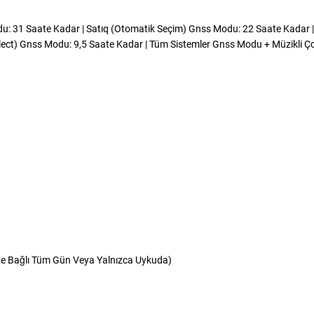
du: 31 Saate Kadar | Satıq (Otomatik Seçim) Gnss Modu: 22 Saate Kadar 
lect) Gnss Modu: 9,5 Saate Kadar | Tüm Sistemler Gnss Modu + Müzikli Ç
ğe Bağlı Tüm Gün Veya Yalnızca Uykuda)