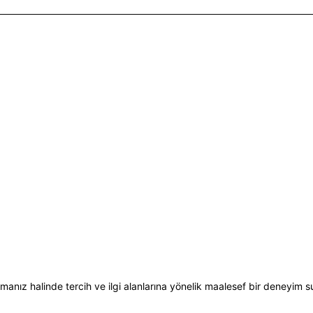
E-BÜLTEN
Bültene üye olun, kampanya ve
süprizleri kaçırmayın
manız halinde tercih ve ilgi alanlarına yönelik maalesef bir deneyim 
E-posta Adresiniz