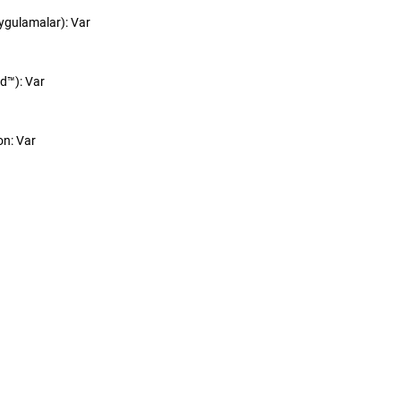
 Uygulamalar): Var
d™): Var
on: Var