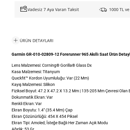
Vadesiz 7 Aya Varan Taksit
1000 TL ve
ÜRÜN DETAYLARI
Garmin GR-010-02809-12 Forerunner 965 Akıllı Saat Ürün Detayl
Lens Malzemesi: Corning® Gorilla® Glass Dx
Kasa Malzemesi: Titanyum
Quıckfıt™ Kordon Uyumluluğu: Var (22 Mm)
Kayış Malzemesi: Silikon
Fiziksel Boyut: 47.2 X 47.2 X 13.2 Mm | 135-205 Mm Çevresi Olan B
Dokunmatik Ekran: Var
Renkli Ekran: Var
Ekran Boyutu: 1.4″ (35.4 Mm) Çap
Ekran Çözünürlüğü: 454 X 454 Piksel
Ekran Tipi: Amoled; İsteğe Bağlı Her Zaman Açık Modu
Ağırlık: 53 Gr