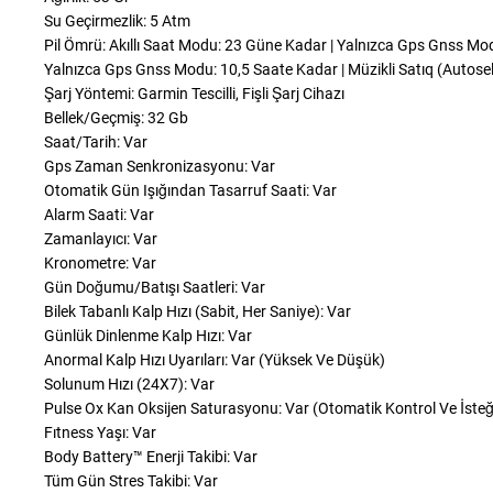
Su Geçirmezlik: 5 Atm
Pil Ömrü: Akıllı Saat Modu: 23 Güne Kadar | Yalnızca Gps Gnss Mo
Yalnızca Gps Gnss Modu: 10,5 Saate Kadar | Müzikli Satıq (Autose
Şarj Yöntemi: Garmin Tescilli, Fişli Şarj Cihazı
Bellek/Geçmiş: 32 Gb
Saat/Tarih: Var
Gps Zaman Senkronizasyonu: Var
Otomatik Gün Işığından Tasarruf Saati: Var
Alarm Saati: Var
Zamanlayıcı: Var
Kronometre: Var
Gün Doğumu/Batışı Saatleri: Var
Bilek Tabanlı Kalp Hızı (Sabit, Her Saniye): Var
Günlük Dinlenme Kalp Hızı: Var
Anormal Kalp Hızı Uyarıları: Var (Yüksek Ve Düşük)
Solunum Hızı (24X7): Var
Pulse Ox Kan Oksijen Saturasyonu: Var (Otomatik Kontrol Ve İste
Fıtness Yaşı: Var
Body Battery™ Enerji Takibi: Var
Tüm Gün Stres Takibi: Var