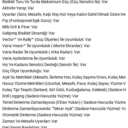
Bisiklet Turu Ve Turda Maksimum Güç (Güç Sensörü İle): Var
Aktivite Yarışı: Var
Uyarılar (Süre, Mesafe, Kalp Atış Hızı Veya Kalori Dahil Olmak Üzere Hede
Ftp (Fonksiyonel Eşik Gücü): Var
Mtb Grit & Flow: Var
Gelişmiş Bisiklet Dinamiği: Var
Vector™ Ve Rally™ (Güç Ölçerler) İle Uyumluluk: Var
Varıa Vısıon™ İle Uyumluluk ( Monte Ekranlar): Var
Varıa Radar İle Uyumluluk ( Arka Radar): Var
Varia Aydınlatma İle Uyumluluk: Var
Hız Ve Kadans Sensörü Desteği (Sensör İle): Var
Güç Ölçer Uyumluluğu: Var
Açık Su Metrikleri (Mesafe, İlerleme Hızı, Kulaç Sayımı/Oranı, Kulaç Mesaf
Havuz Yüzme Metrikleri (Uzunluk, Mesafe, Pace, Kulaç Sayısı, Yüzme Verim
Kulaç Tipi Tespiti (Serbest, Sırt Üstü, Kurbağalama, Kelebek) (Sadece 
Drıll Loggıng (Sadece Havuzda Yüzme): Var
Temel Dinlenme Zamanlayıcısı (0'Dan Yukarı) ( Sadece Havuzda Yüzme )
Dinlenme Zamanlayıcısında “Tekrar Açık” (Sadece Havuzda Yüzme): Var
Otomatik Dinlenme (Sadece Havuzda Yüzme): Var
Zaman Ve Mesafe Uyarıları: Var
Geri Sayım Başlatma: Var