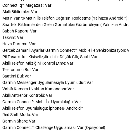
Connect Iq™ Mağazası: Var
Akıllı Bildirimler: Var
Metin Yanıtı/Metin İle Telefon Çağrısını Reddetme (Yalnızca Android™): 
Saatteki Bildirimlerden Gelen Görüntüleri Görüntüleyin ( Yalnızca Androi
Sabah Raporu: Var
Takvim: Var
Hava Durumu: Var
Gerçek Zamanlı Ayarlar Garmın Connect™ Mobıle İle Senkronizasyon: V
Pil Tasarrufu - Kişiselleştirilebilir Düşük Güç Saati: Var
Akıllı Telefon Müziğini Kontrol Etme: Var
Telefonumu Bul: Var
Saatimi Bul: Var
Garmin Messenger Uygulamasıyla Uyumludur: Var
Vırb® Kamera Uzaktan Kumandası: Var
Akıllı Antrenör Kontrolü: Var
Garmın Connect™ Mobil İle Uyumluluğu: Var
Akıllı Telefon Uyumluluğu: İphone®, Android™
Red Shıft Modu: Var
Garmın Share: Var
Garmın Connect™ Challenge Uygulaması: Var (Opsiyonel)