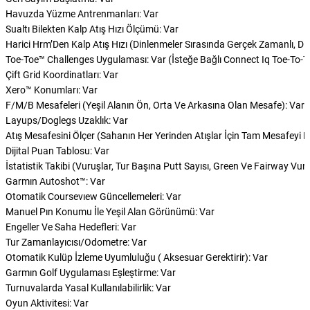
Havuzda Yüzme Antrenmanları: Var
Sualtı Bilekten Kalp Atış Hızı Ölçümü: Var
Harici Hrm’Den Kalp Atış Hızı (Dinlenmeler Sırasında Gerçek Zamanlı, Din
Toe-Toe™ Challenges Uygulaması: Var (İsteğe Bağlı Connect Iq Toe-To-
Çift Grid Koordinatları: Var
Xero™ Konumları: Var
F/M/B Mesafeleri (Yeşil Alanın Ön, Orta Ve Arkasına Olan Mesafe): Var
Layups/Doglegs Uzaklık: Var
Atış Mesafesini Ölçer (Sahanın Her Yerinden Atışlar İçin Tam Mesafeyi 
Dijital Puan Tablosu: Var
İstatistik Takibi (Vuruşlar, Tur Başına Putt Sayısı, Green Ve Fairway Vuru
Garmın Autoshot™: Var
Otomatik Coursevıew Güncellemeleri: Var
Manuel Pın Konumu İle Yeşil Alan Görünümü: Var
Engeller Ve Saha Hedefleri: Var
Tur Zamanlayıcısı/Odometre: Var
Otomatik Kulüp İzleme Uyumluluğu ( Aksesuar Gerektirir): Var
Garmın Golf Uygulaması Eşleştirme: Var
Turnuvalarda Yasal Kullanılabilirlik: Var
Oyun Aktivitesi: Var