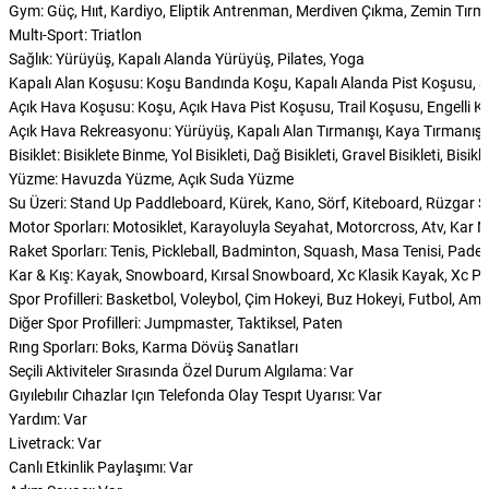
Gym: Güç, Hııt, Kardiyo, Eliptik Antrenman, Merdiven Çıkma, Zemin Tı
Multı-Sport: Triatlon
Sağlık: Yürüyüş, Kapalı Alanda Yürüyüş, Pilates, Yoga
Kapalı Alan Koşusu: Koşu Bandında Koşu, Kapalı Alanda Pist Koşusu, 
Açık Hava Koşusu: Koşu, Açık Hava Pist Koşusu, Trail Koşusu, Engelli 
Açık Hava Rekreasyonu: Yürüyüş, Kapalı Alan Tırmanışı, Kaya Tırmanışı, Tı
Bisiklet: Bisiklete Binme, Yol Bisikleti, Dağ Bisikleti, Gravel Bisikleti, Bisi
Yüzme: Havuzda Yüzme, Açık Suda Yüzme
Su Üzeri: Stand Up Paddleboard, Kürek, Kano, Sörf, Kiteboard, Rüzgar S
Motor Sporları: Motosiklet, Karayoluyla Seyahat, Motorcross, Atv, Kar 
Raket Sporları: Tenis, Pickleball, Badminton, Squash, Masa Tenisi, Padel
Kar & Kış: Kayak, Snowboard, Kırsal Snowboard, Xc Klasik Kayak, Xc Pat
Spor Profilleri: Basketbol, Voleybol, Çim Hokeyi, Buz Hokeyi, Futbol, Ame
Diğer Spor Profilleri: Jumpmaster, Taktiksel, Paten
Rıng Sporları: Boks, Karma Dövüş Sanatları
Seçili Aktiviteler Sırasında Özel Durum Algılama: Var
Gıyılebılır Cıhazlar Içın Telefonda Olay Tespıt Uyarısı: Var
Yardım: Var
Livetrack: Var
Canlı Etkinlik Paylaşımı: Var