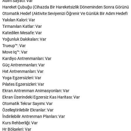
Adım Sayacı: Var
Hareket Çubuğu (Cihazda Bir Hareketsizlik Döneminden Sonra Görünür; S
Otomatik Hedef (Aktivite Seviyenizi Öğrenir Ve Günlük Bir Adım Hedefi Bel
Yakılan Kalori: Var
Tırmanılan Katlar: Var
Katedilen Mesafe: Var
Yoğunluk Dakikaları: Var
Trueup™: Var
Move Iq™: Var
Kardiyo Antrenmanları: Var
Güç Antrenmanları: Var
Hııt Antrenmanları: Var
Yoga Egzersizleri: Var
Pılates Egzersizleri: Var
Ekran Antrenman Animasyonları: Var
Ekran Üzerindeki Egzersiz Kas Haritası: Var
Otomatik Tekrar Sayımı: Var
Özelleştirilebilir Ekranlar: Var
İndirilebilir Antrenman Planları: Var
Kurs Rehberliği: Var
Hr Bölgeleri: Var