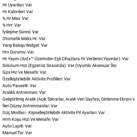
Hr Uyarıları: Var
Hr Kalorileri: Var
% Hr Max: Var
% Hrr: Var
İyileşme Süresi: Var
Otomatik Maks Hr: Var
Yarış Bakışı/Wıdget: Var
Hrv Durumu: Var
Hr Yayını (Ant+™ Üzerinden Eşli Cihazlara Hr Verilerini Yayınlar): Var
Solunum Hızı (Egzersiz Sırasında): Var (Uyumlu Aksesuar İle)
Gps Hız Ve Mesafe: Var
Özelleştirilebilir Aktivite Profilleri: Var
Auto Pause®: Var
Aralıklı Antrenman: Var
Geliştirilmiş Aralık (Açık Tekrarlar, Aralık Veri Sayfası, Dinlenme Ekranı 
İleri Düzey Antrenmanlar: Var
Güç Modları - Kişiselleştirilebilir Aktivite Pil Ayarları: Var
Hrm Koşu Hızı Ve Mesafe: Var
Auto Lap®: Var
Manuel Tur: Var