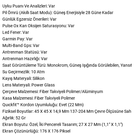
Uyku Puanı Ve Analizleri: Var
Pil Ömrü (Akıllı Saat Modu): Güneş Enerjisiyle 28 Güne Kadar
Günlük Egzersiz Önerileri: Var
Pulse Ox Kan Oksijen Saturasyonu: Var
Led Fener: Var
Garmin Pay: Var
Multi-Band Gps: Var
Antrenman Statüsü: Var
Antrenman Hazırlığı: Var
Saat Görüntüleme Türü: Monokrom, Güneş Işığında Görülebilen, Yansıtıcı 
Su Geçirmezlik: 10 Atm
Kayış Materyali: Silikon
Lens Materyali: Power Glass
Çerçeve Malzemesi: Fiber Takviyeli Polimer/Alüminyum
Kasa Malzemesi: Fiber Takviyeli Polimer
Quıckfıt™ Kordon Uyumluluğu: Evet (22 Mm)
Fiziksel Boyutlar: 45 X 45 X 14,9 Mm 137-204 Mm Çevre Ölçüsüne Sahip
Ağırlık: 52 Gr
Ekran Boyutu: Özel, İki Pencereli Tasarım; 27 X 27 Mm (1,1″ X 1,1″)
Ekran Çözünürlüğü: 176 X 176 Piksel