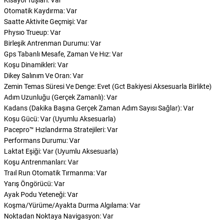
Otomatik Kaydırma: Var
Saatte Aktivite Geçmişi: Var
Physıo Trueup: Var
Birleşik Antrenman Durumu: Var
Gps Tabanlı Mesafe, Zaman Ve Hız: Var
Koşu Dinamikleri: Var
Dikey Salınım Ve Oran: Var
Zemin Temas Süresi Ve Denge: Evet (Gct Bakiyesi Aksesuarla Birlikte)
Adım Uzunluğu (Gerçek Zamanlı): Var
Kadans (Dakika Başına Gerçek Zaman Adım Sayısı Sağlar): Var
Koşu Gücü: Var (Uyumlu Aksesuarla)
Pacepro™ Hızlandırma Stratejileri: Var
Performans Durumu: Var
Laktat Eşiği: Var (Uyumlu Aksesuarla)
Koşu Antrenmanları: Var
Traıl Run Otomatik Tırmanma: Var
Yarış Öngörücü: Var
Ayak Podu Yeteneği: Var
Koşma/Yürüme/Ayakta Durma Algılama: Var
Noktadan Noktaya Navigasyon: Var