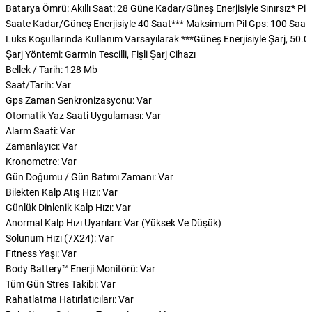
Batarya Ömrü: Akıllı Saat: 28 Güne Kadar/Güneş Enerjisiyle Sınırsız* P
Saate Kadar/Güneş Enerjisiyle 40 Saat*** Maksimum Pil Gps: 100 Saate K
Lüks Koşullarında Kullanım Varsayılarak ***Güneş Enerjisiyle Şarj, 50.00
Şarj Yöntemi: Garmin Tescilli, Fişli Şarj Cihazı
Bellek / Tarih: 128 Mb
Saat/Tarih: Var
Gps Zaman Senkronizasyonu: Var
Otomatik Yaz Saati Uygulaması: Var
Alarm Saati: Var
Zamanlayıcı: Var
Kronometre: Var
Gün Doğumu / Gün Batımı Zamanı: Var
Bilekten Kalp Atış Hızı: Var
Günlük Dinlenik Kalp Hızı: Var
Anormal Kalp Hızı Uyarıları: Var (Yüksek Ve Düşük)
Solunum Hızı (7X24): Var
Fıtness Yaşı: Var
Body Battery™ Enerji Monitörü: Var
Tüm Gün Stres Takibi: Var
Rahatlatma Hatırlatıcıları: Var