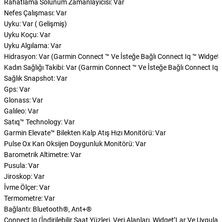
Rahatlama Solunum Zamanlayıcısı: Var
Nefes Çalışması: Var
Uyku: Var ( Gelişmiş)
Uyku Koçu: Var
Uyku Algılama: Var
Hidrasyon: Var (Garmin Connect ™ Ve İsteğe Bağlı Connect Iq ™ Widget'
Kadın Sağlığı Takibi: Var (Garmin Connect ™ Ve İsteğe Bağlı Connect Iq 
Sağlık Snapshot: Var
Gps: Var
Glonass: Var
Galıleo: Var
Satıq™ Technology: Var
Garmin Elevate™ Bilekten Kalp Atış Hızı Monitörü: Var
Pulse Ox Kan Oksijen Doygunluk Monitörü: Var
Barometrik Altimetre: Var
Pusula: Var
Jiroskop: Var
İvme Ölçer: Var
Termometre: Var
Bağlantı: Bluetooth®, Ant+®
Connect Iq (İndirilebilir Saat Yüzleri, Veri Alanları, Widget’Lar Ve Uygula