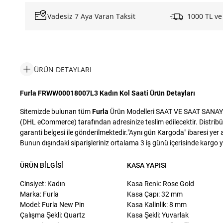
Vadesiz 7 Aya Varan Taksit
1000 TL ve
ÜRÜN DETAYLARI
Furla FRWW00018007L3 Kadın Kol Saati Ürün Detayları
Sitemizde bulunan tüm
Furla
Ürün Modelleri SAAT VE SAAT SANAYİ Tİ
(DHL eCommerce) tarafından adresinize teslim edilecektir. Distribü
garanti belgesi ile gönderilmektedir."Aynı gün Kargoda" ibaresi yer a
Bunun dışındaki siparişleriniz ortalama 3 iş günü içerisinde kargo yet
ÜRÜN BILGISI
KASA YAPISI
Cinsiyet: Kadın
Kasa Renk: Rose Gold
Marka: Furla
Kasa Çapı: 32 mm
Model: Furla New Pin
Kasa Kalinlik: 8 mm
Çalışma Şekli: Quartz
Kasa Şekli: Yuvarlak