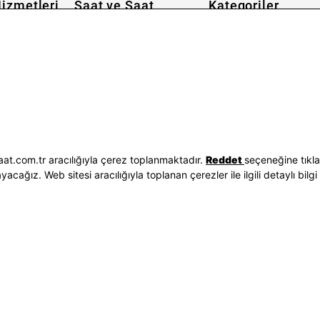
izmetleri
Saat ve Saat
Kategoriler
Hakkımızda
Erkek Saat
 İşlemleri
Neden Saat ve Saat
Kadın Saat
Seçenekleri
Mağazalar
Tüm Ürünler
ilgileri
Kurumsal Satış
Takı & Aksesuar
Mağazada Teknik Servis
Kampanyalar
Yatırımcı İlişkileri
İndirimliler
Sorgula
Online Özel
E-Fatura
Hediye Kartı
at.com.tr aracılığıyla çerez toplanmaktadır.
Reddet
seçeneğine tıkl
vuzları
Blog
ağız. Web sitesi aracılığıyla toplanan çerezler ile ilgili detaylı bilgi 
p
Bizi Takip Edin
Bize Ulaşın
3