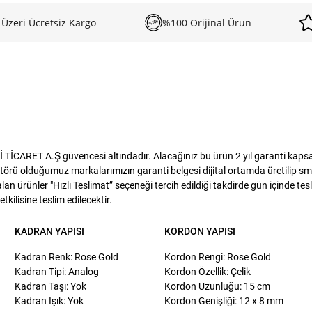
 Üzeri Ücretsiz Kargo
%100 Orijinal Ürün
CARET A.Ş güvencesi altındadır. Alacağınız bu ürün 2 yıl garanti kapsamın
törü olduğumuz markalarımızın garanti belgesi dijital ortamda üretilip sms
lan ürünler "Hızlı Teslimat” seçeneği tercih edildiği takdirde gün içinde te
kilisine teslim edilecektir.
KADRAN YAPISI
KORDON YAPISI
Kadran Renk: Rose Gold
Kordon Rengi: Rose Gold
Kadran Tipi: Analog
Kordon Özellik: Çelik
Kadran Taşı: Yok
Kordon Uzunluğu: 15 cm
Kadran Işık: Yok
Kordon Genişliği: 12 x 8 mm