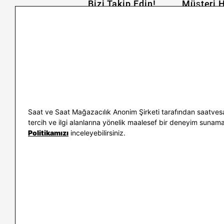
Bizi Takip Edin!
Müşteri H
İletişim
Nasıl Alırım
Sıkça Sorulan Sorular
Kargo ve İade
Kullanım Koşulları
Banka Taksit 
Kişisel Verilerin Korunması
Banka Hesap B
ve Aydınlatma Metni
Kolay İade
Bilgi Toplumu Hizmetleri
Sipariş Takip
Hediye Kartı 
E-Garanti ve 
Saat ve Saat Mağazacılık Anonim Şirketi tarafından saatvesa
Kullanım Kıla
tercih ve ilgi alanlarına yönelik maalesef bir deneyim sunamayac
Politikamızı
inceleyebilirsiniz.
İletişim
WhatsAp
0212 232 72 28
850 460 72 4