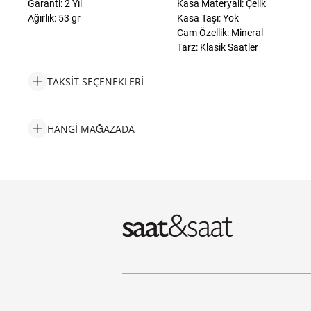
Garanti: 2 Yıl
Kasa Materyali: Çelik
Ağırlık: 53 gr
Kasa Taşı: Yok
Cam Özellik: Mineral
Tarz: Klasik Saatler
TAKSIT SEÇENEKLERI
Furla FRWW00018007L3 Kadın Kol Saati Taksit Seçenekleri
HANGI MAĞAZADA
Furla FRWW00018007L3 Kadın Kol Saati Hangi Mağazada Bulabi