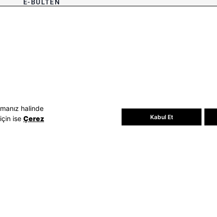
E-BÜLTEN
Bültene üye olun, kampanya ve
süprizleri kaçırmayın
E-posta Adresiniz
Üye Ol
E-posta adresinizi vererek
E-Bülten
aydınlatma metni
uyarınca tarafınıza e-
posta gönderilmesini kabul etmiş
olursunuz.
- Daha sonra abonelikten çıkabilirsiniz.
amanız halinde
Kabul Et
için ise
Çerez