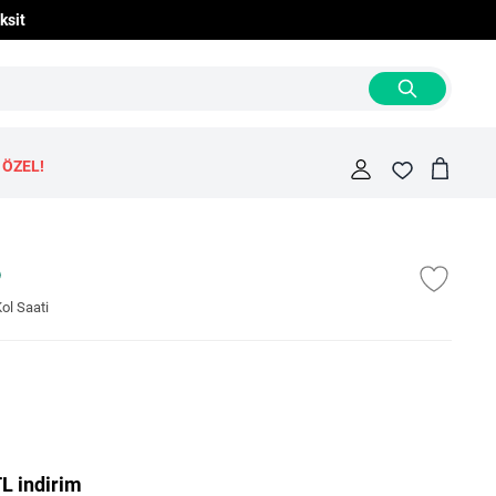
ksit
 ÖZEL!
Cart
Fav
l Saati
L indirim