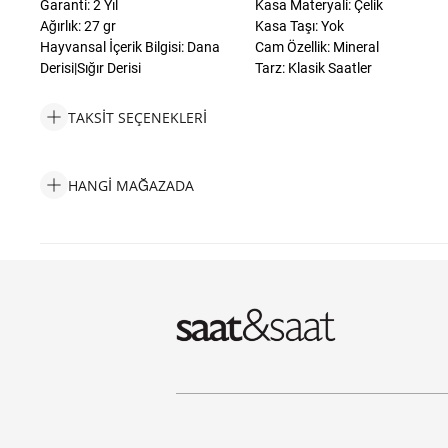
Garanti: 2 Yıl
Kasa Materyali: Çelik
Ağırlık: 27 gr
Kasa Taşı: Yok
Hayvansal İçerik Bilgisi: Dana
Cam Özellik: Mineral
Derisi|Sığır Derisi
Tarz: Klasik Saatler
TAKSIT SEÇENEKLERI
Furla FRWW00018004L3 Kadın Kol Saati Taksit Seçenekleri
HANGI MAĞAZADA
Furla FRWW00018004L3 Kadın Kol Saati Hangi Mağazada Bulabi