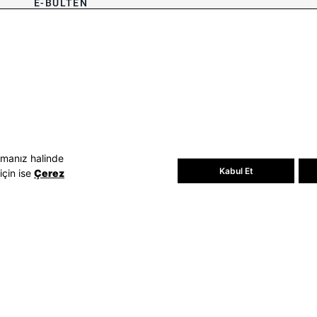
E-BÜLTEN
Bültene üye olun, kampanya ve
süprizleri kaçırmayın
E-posta Adresiniz
Üye Ol
E-posta adresinizi vererek
E-Bülten
aydınlatma metni
uyarınca tarafınıza e-
posta gönderilmesini kabul etmiş
olursunuz.
- Daha sonra abonelikten çıkabilirsiniz.
amanız halinde
Kabul Et
için ise
Çerez