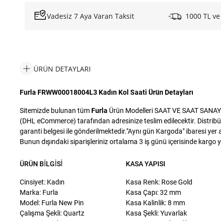
Vadesiz 7 Aya Varan Taksit
1000 TL ve
ÜRÜN DETAYLARI
Furla FRWW00018004L3 Kadın Kol Saati Ürün Detayları
Sitemizde bulunan tüm
Furla
Ürün Modelleri SAAT VE SAAT SANAYİ Tİ
(DHL eCommerce) tarafından adresinize teslim edilecektir. Distribü
garanti belgesi ile gönderilmektedir."Aynı gün Kargoda" ibaresi yer a
Bunun dışındaki siparişleriniz ortalama 3 iş günü içerisinde kargo yet
ÜRÜN BILGISI
KASA YAPISI
Cinsiyet: Kadın
Kasa Renk: Rose Gold
Marka: Furla
Kasa Çapı: 32 mm
Model: Furla New Pin
Kasa Kalinlik: 8 mm
Çalışma Şekli: Quartz
Kasa Şekli: Yuvarlak