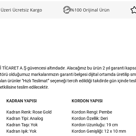
 Üzeri Ücretsiz Kargo
%100 Orijinal Ürün
CARET A.Ş güvencesi altındadır. Alacağınız bu ürün 2 yıl garanti kapsamın
törü olduğumuz markalarımızın garanti belgesi dijital ortamda üretilip sms
lan ürünler "Hızlı Teslimat” seçeneği tercih edildiği takdirde gün içinde te
kilisine teslim edilecektir.
KADRAN YAPISI
KORDON YAPISI
Kadran Renk: Rose Gold
Kordon Rengi: Pembe
Kadran Tipi: Analog
Kordon Özellik: Deri
Kadran Taşı: Yok
Kordon Uzunluğu: 19 cm
Kadran Işık: Yok
Kordon Genişliği: 12 x 10 mm