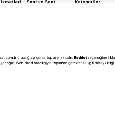
izmetleri
Saat ve Saat
Kategoriler
Hakkımızda
Erkek Saat
 İşlemleri
Neden Saat ve Saat
Kadın Saat
Seçenekleri
Mağazalar
Tüm Ürünler
ilgileri
Kurumsal Satış
Takı & Aksesuar
Mağazada Teknik Servis
Kampanyalar
Yatırımcı İlişkileri
İndirimliler
Sorgula
Online Özel
E-Fatura
Hediye Kartı
at.com.tr aracılığıyla çerez toplanmaktadır.
Reddet
seçeneğine tıkl
vuzları
Blog
ağız. Web sitesi aracılığıyla toplanan çerezler ile ilgili detaylı bilgi 
p
Bizi Takip Edin
Bize Ulaşın
3