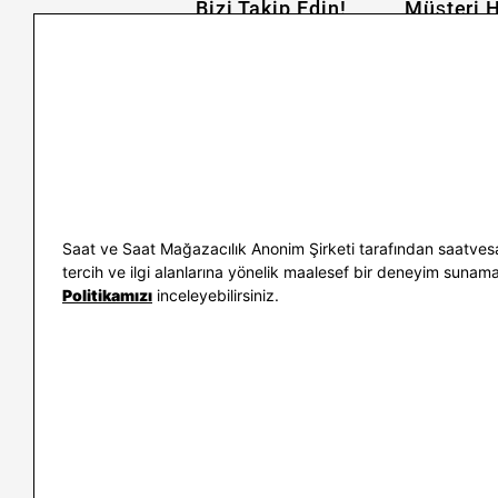
Bizi Takip Edin!
Müşteri H
İletişim
Nasıl Alırım
Sıkça Sorulan Sorular
Kargo ve İade
Kullanım Koşulları
Banka Taksit 
Kişisel Verilerin Korunması
Banka Hesap B
ve Aydınlatma Metni
Kolay İade
Bilgi Toplumu Hizmetleri
Sipariş Takip
Hediye Kartı 
E-Garanti ve 
Saat ve Saat Mağazacılık Anonim Şirketi tarafından saatvesa
Kullanım Kıla
tercih ve ilgi alanlarına yönelik maalesef bir deneyim sunamayac
Politikamızı
inceleyebilirsiniz.
İletişim
WhatsAp
0212 232 72 28
850 460 72 4