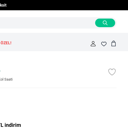
ksit
 ÖZEL!
Cart
Fav
l Saati
L indirim