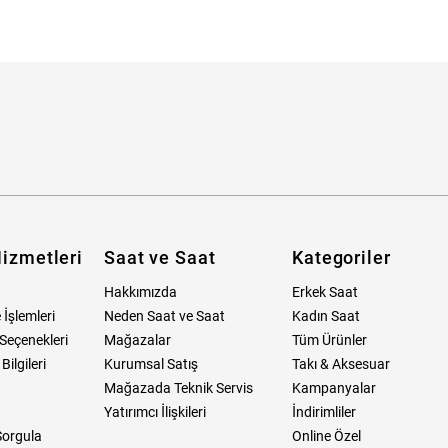
Skagen
Michael Kors
ymond Weil
Tory Burch
Tommy Hilfiger
Skagen
LIC
U.S. Polo Assn.
Boss Watches
Tommy Hilfiger
erto Cavalli
Universe Constant
Furla
Boss Watches
che Montre
Versace
Wesse
Furla
at ve Saat Aksesuar
Welder
Wesse
izmetleri
Saat ve Saat
Kategoriler
Hakkımızda
Erkek Saat
 İşlemleri
Neden Saat ve Saat
Kadın Saat
Seçenekleri
Mağazalar
Tüm Ürünler
ilgileri
Kurumsal Satış
Takı & Aksesuar
Mağazada Teknik Servis
Kampanyalar
Yatırımcı İlişkileri
İndirimliler
Sorgula
Online Özel