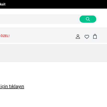
ksit
 ÖZEL!
Cart
Fav
çin tıklayın