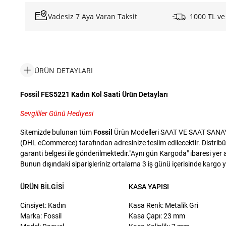
Vadesiz 7 Aya Varan Taksit
1000 TL ve
ÜRÜN DETAYLARI
Fossil FES5221 Kadın Kol Saati Ürün Detayları
Sevgililer Günü Hediyesi
Sitemizde bulunan tüm
Fossil
Ürün Modelleri SAAT VE SAAT SANAYİ T
(DHL eCommerce) tarafından adresinize teslim edilecektir. Distribü
garanti belgesi ile gönderilmektedir."Aynı gün Kargoda" ibaresi yer a
Bunun dışındaki siparişleriniz ortalama 3 iş günü içerisinde kargo yet
ÜRÜN BILGISI
KASA YAPISI
Cinsiyet: Kadın
Kasa Renk: Metalik Gri
Marka: Fossil
Kasa Çapı: 23 mm