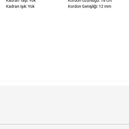
Kadran Taşı: Yok
Kordon Uzunluğu: 18 cm
Kadran Işık: Yok
Kordon Genişliği: 12 mm