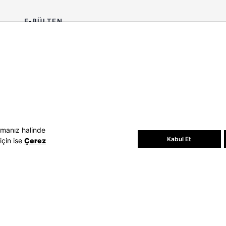
E-BÜLTEN
Bültene üye olun, kampanya ve
süprizleri kaçırmayın
E-posta Adresiniz
Üye Ol
E-posta adresinizi vererek
E-Bülten
aydınlatma metni
uyarınca tarafınıza e-
posta gönderilmesini kabul etmiş
olursunuz.
- Daha sonra abonelikten çıkabilirsiniz.
amanız halinde
Kabul Et
için ise
Çerez