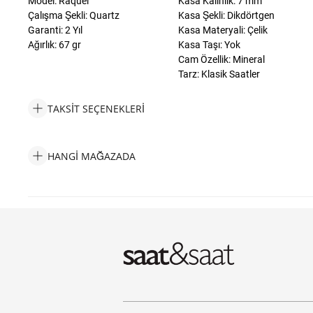
Model: Raquel
Kasa Kalinlik: 7 mm
Çalışma Şekli: Quartz
Kasa Şekli: Dikdörtgen
Garanti: 2 Yıl
Kasa Materyali: Çelik
Ağırlık: 67 gr
Kasa Taşı: Yok
Cam Özellik: Mineral
Tarz: Klasik Saatler
TAKSIT SEÇENEKLERI
Fossil FES5221 Kadın Kol Saati Taksit Seçenekleri
HANGI MAĞAZADA
Fossil FES5221 Kadın Kol Saati Hangi Mağazada Bulabilirim?