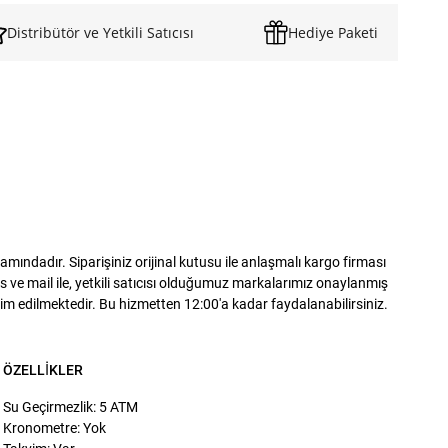
Kişiselleştirilmiş ürünlerde iade ve
göz önüne alarak siparişinizi veriniz.
Distribütör ve Yetkili Satıcısı
Hediye Paketi
ndadır. Siparişiniz orijinal kutusu ile anlaşmalı kargo firması
 ve mail ile, yetkili satıcısı olduğumuz markalarımız onaylanmış
slim edilmektedir. Bu hizmetten 12:00'a kadar faydalanabilirsiniz.
ÖZELLIKLER
Su Geçirmezlik: 5 ATM
Kronometre: Yok