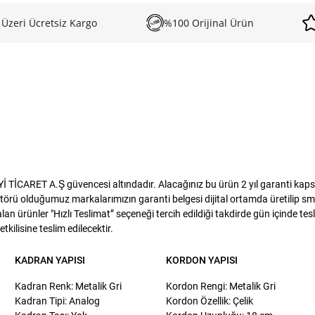
değişim yapılamaz. Bu durumu 
 Üzeri Ücretsiz Kargo
%100 Orijinal Ürün
İCARET A.Ş güvencesi altındadır. Alacağınız bu ürün 2 yıl garanti kapsamı
törü olduğumuz markalarımızın garanti belgesi dijital ortamda üretilip sms
lan ürünler "Hızlı Teslimat” seçeneği tercih edildiği takdirde gün içinde te
kilisine teslim edilecektir.
KADRAN YAPISI
KORDON YAPISI
Kadran Renk: Metalik Gri
Kordon Rengi: Metalik Gri
Kadran Tipi: Analog
Kordon Özellik: Çelik