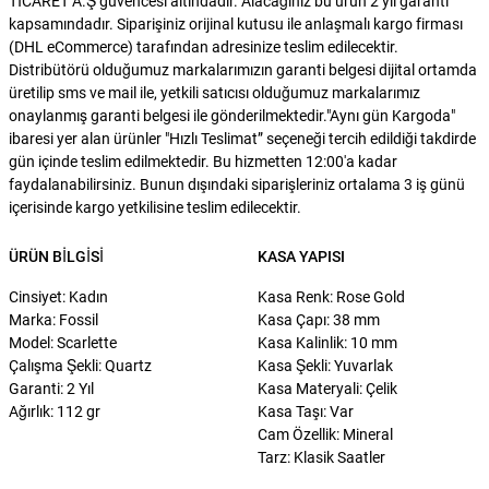
TİCARET A.Ş güvencesi altındadır. Alacağınız bu ürün 2 yıl garanti
kapsamındadır. Siparişiniz orijinal kutusu ile anlaşmalı kargo firması
(DHL eCommerce) tarafından adresinize teslim edilecektir.
Distribütörü olduğumuz markalarımızın garanti belgesi dijital ortamda
üretilip sms ve mail ile, yetkili satıcısı olduğumuz markalarımız
onaylanmış garanti belgesi ile gönderilmektedir."Aynı gün Kargoda"
ibaresi yer alan ürünler "Hızlı Teslimat” seçeneği tercih edildiği takdirde
gün içinde teslim edilmektedir. Bu hizmetten 12:00'a kadar
faydalanabilirsiniz. Bunun dışındaki siparişleriniz ortalama 3 iş günü
içerisinde kargo yetkilisine teslim edilecektir.
ÜRÜN BILGISI
KASA YAPISI
Cinsiyet: Kadın
Kasa Renk: Rose Gold
Marka: Fossil
Kasa Çapı: 38 mm
Model: Scarlette
Kasa Kalinlik: 10 mm
Çalışma Şekli: Quartz
Kasa Şekli: Yuvarlak
Garanti: 2 Yıl
Kasa Materyali: Çelik
Ağırlık: 112 gr
Kasa Taşı: Var
Cam Özellik: Mineral
Tarz: Klasik Saatler