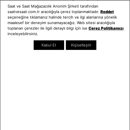
Kullanım Kılavuzları
Saat ve Saat Mağazacılık Anonim Şirketi tarafından
saatvesaat.com.tr aracılığıyla çerez toplanmaktadır.
Reddet
Saat ve Saat
Kategoriler
seçeneğine tıklamanız halinde tercih ve ilgi alanlarına yönelik
maalesef bir deneyim sunamayacağız. Web sitesi aracılığıyla
Hakkımızda
Erkek Saat
toplanan çerezler ile ilgili detaylı bilgi için ise
Çerez Politikamızı
Neden Saat ve Saat
Kadın Saat
inceleyebilirsiniz.
Mağazalar
Tüm Ürünler
Kurumsal Satış
Takı & Aksesuar
Kabul Et
Kişiselleştir
Mağazada Teknik Servis
Kampanyalar
Yatırımcı İlişkileri
İndirimliler
Online Özel
Hediye Kartı
Blog
İletişim
WhatsApp
0212 232 72 28
850 460 72 43
Bizi Takip Edin
Bize Ulaşın