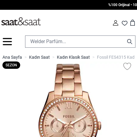
%100 Orijinal • 1000
Car
Fav
İçeriğe geç
Ana Sayfa
>
Kadın Saat
>
Kadın Klasik Saat
>
Fossil FES4315 Kadın
1. SATIR
SEZON
0
/10
2. SATIR
0
/10
3. SATIR