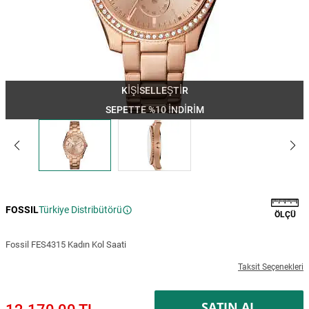
0
/10
FONT
KİŞİSELLEŞTİR
ÖNIZLEME
SEPETTE %10 İNDİRİM
KIŞISELLEŞTIRME EKLE
FOSSIL
Türkiye Distribütörü
ÖLÇÜ
Kişiselleştirilmiş ürünlerde iade ve değişim
Fossil FES4315 Kadın Kol Saati
yapılamaz. Bu durumu göz önüne alarak siparişinizi veriniz.
Taksit Seçenekleri
SATIN AL