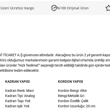
 Üzeri Ücretsiz Kargo
%100 Orijinal Ürün
İCARET A.Ş güvencesi altındadır. Alacağınız bu ürün 2 yıl garanti kapsamı
törü olduğumuz markalarımızın garanti belgesi dijital ortamda üretilip sms
lan ürünler "Hızlı Teslimat” seçeneği tercih edildiği takdirde gün içinde te
kilisine teslim edilecektir.
KADRAN YAPISI
KORDON YAPISI
Kadran Renk: Mavi
Kordon Rengi: Altın
Kadran Tipi: Analog
Rengi/Metalik Gri
Kadran Taşı: Yok
Kordon Özellik: Çelik
Kadran Işık: Yok
Kordon Uzunluğu: 20 cm