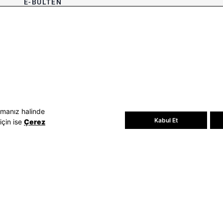
E-BÜLTEN
Bültene üye olun, kampanya ve
süprizleri kaçırmayın
E-posta Adresiniz
Üye Ol
E-posta adresinizi vererek
E-Bülten
aydınlatma metni
uyarınca tarafınıza e-
posta gönderilmesini kabul etmiş
olursunuz.
- Daha sonra abonelikten çıkabilirsiniz.
amanız halinde
Kabul Et
için ise
Çerez