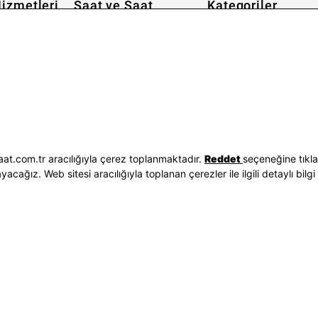
izmetleri
Saat ve Saat
Kategoriler
Hakkımızda
Erkek Saat
 İşlemleri
Neden Saat ve Saat
Kadın Saat
Seçenekleri
Mağazalar
Tüm Ürünler
ilgileri
Kurumsal Satış
Takı & Aksesuar
Mağazada Teknik Servis
Kampanyalar
Yatırımcı İlişkileri
İndirimliler
Sorgula
Online Özel
E-Fatura
Hediye Kartı
at.com.tr aracılığıyla çerez toplanmaktadır.
Reddet
seçeneğine tıkl
vuzları
Blog
ağız. Web sitesi aracılığıyla toplanan çerezler ile ilgili detaylı bilgi 
p
Bizi Takip Edin
Bize Ulaşın
3