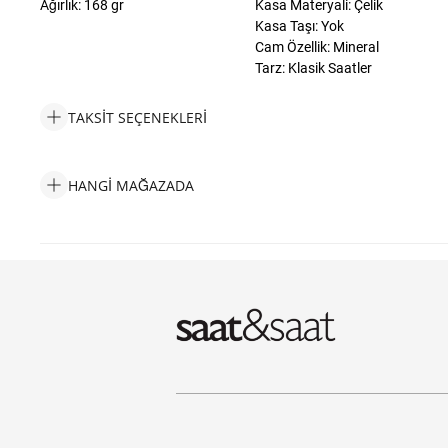
Ağırlık: 168 gr
Kasa Materyali: Çelik
Kasa Taşı: Yok
Cam Özellik: Mineral
Tarz: Klasik Saatler
TAKSIT SEÇENEKLERI
Fossil FME3230 Erkek Kol Saati Taksit Seçenekleri
HANGI MAĞAZADA
Fossil FME3230 Erkek Kol Saati Hangi Mağazada Bulabilirim?