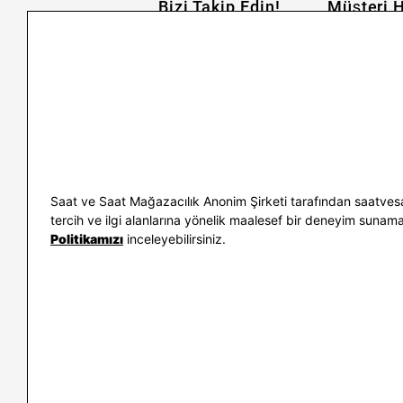
Bizi Takip Edin!
Müşteri H
İletişim
Nasıl Alırım
Sıkça Sorulan Sorular
Kargo ve İade
Kullanım Koşulları
Banka Taksit 
Kişisel Verilerin Korunması
Banka Hesap B
ve Aydınlatma Metni
Kolay İade
Bilgi Toplumu Hizmetleri
Sipariş Takip
Hediye Kartı 
E-Garanti ve 
Saat ve Saat Mağazacılık Anonim Şirketi tarafından saatvesa
Kullanım Kıla
tercih ve ilgi alanlarına yönelik maalesef bir deneyim sunamayac
Politikamızı
inceleyebilirsiniz.
İletişim
WhatsAp
0212 232 72 28
850 460 72 4