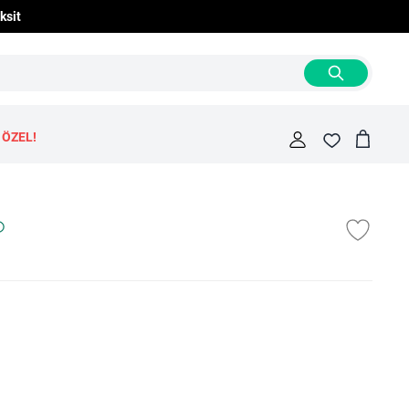
ksit
 ÖZEL!
Cart
Fav