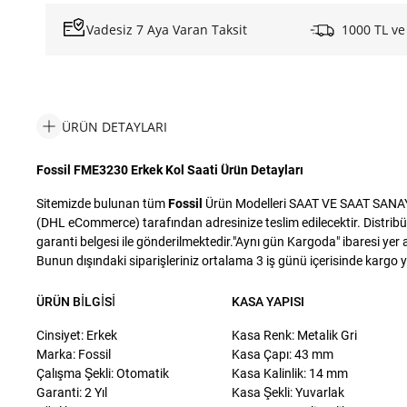
Vadesiz 7 Aya Varan Taksit
1000 TL ve
ÜRÜN DETAYLARI
Fossil FME3230 Erkek Kol Saati Ürün Detayları
Sitemizde bulunan tüm
Fossil
Ürün Modelleri SAAT VE SAAT SANAYİ T
(DHL eCommerce) tarafından adresinize teslim edilecektir. Distribü
garanti belgesi ile gönderilmektedir."Aynı gün Kargoda" ibaresi yer a
Bunun dışındaki siparişleriniz ortalama 3 iş günü içerisinde kargo yet
ÜRÜN BILGISI
KASA YAPISI
Cinsiyet: Erkek
Kasa Renk: Metalik Gri
Marka: Fossil
Kasa Çapı: 43 mm
Çalışma Şekli: Otomatik
Kasa Kalinlik: 14 mm
Garanti: 2 Yıl
Kasa Şekli: Yuvarlak