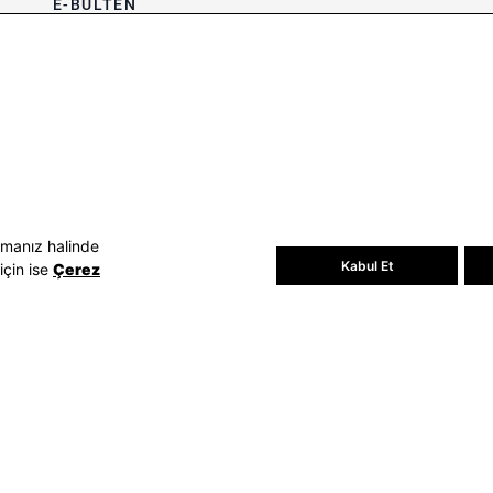
E-BÜLTEN
Bültene üye olun, kampanya ve
süprizleri kaçırmayın
E-posta Adresiniz
Üye Ol
E-posta adresinizi vererek
E-Bülten
aydınlatma metni
uyarınca tarafınıza e-
posta gönderilmesini kabul etmiş
olursunuz.
- Daha sonra abonelikten çıkabilirsiniz.
amanız halinde
Kabul Et
için ise
Çerez