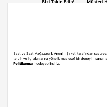
Bizi Takip Edin!
Müşteri H
İletişim
Nasıl Alırım
Sıkça Sorulan Sorular
Kargo ve İade
Kullanım Koşulları
Banka Taksit 
Kişisel Verilerin Korunması
Banka Hesap B
ve Aydınlatma Metni
Kolay İade
Bilgi Toplumu Hizmetleri
Sipariş Takip
Hediye Kartı 
E-Garanti ve 
Saat ve Saat Mağazacılık Anonim Şirketi tarafından saatvesa
Kullanım Kıla
tercih ve ilgi alanlarına yönelik maalesef bir deneyim sunamayac
Politikamızı
inceleyebilirsiniz.
İletişim
WhatsAp
0212 232 72 28
850 460 72 4