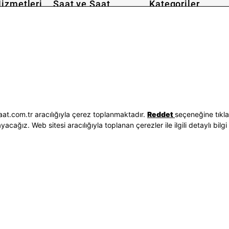
izmetleri
Saat ve Saat
Kategoriler
Hakkımızda
Erkek Saat
 İşlemleri
Neden Saat ve Saat
Kadın Saat
Seçenekleri
Mağazalar
Tüm Ürünler
ilgileri
Kurumsal Satış
Takı & Aksesuar
Mağazada Teknik Servis
Kampanyalar
Yatırımcı İlişkileri
İndirimliler
Sorgula
Online Özel
E-Fatura
Hediye Kartı
at.com.tr aracılığıyla çerez toplanmaktadır.
Reddet
seçeneğine tıkl
vuzları
Blog
ağız. Web sitesi aracılığıyla toplanan çerezler ile ilgili detaylı bilgi 
p
Bizi Takip Edin
Bize Ulaşın
3