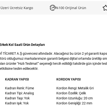
 Üzeri Ücretsiz Kargo
%100 Orijinal Ürün
rkek Kol Saati Ürün Detayları
İCARET A.Ş güvencesi altındadır. Alacağınız bu ürün 2 yıl garanti kapsamı
törü olduğumuz markalarımızın garanti belgesi dijital ortamda üretilip sms
lan ürünler "Hızlı Teslimat” seçeneği tercih edildiği takdirde gün içinde te
kilisine teslim edilecektir.
KADRAN YAPISI
KORDON YAPISI
Kadran Renk: Füme
Kordon Rengi: Metalik Gri
Kadran Tipi: Analog
Kordon Özellik: Çelik
Kadran Taşı: Yok
Kordon Uzunluğu: 20 cm
Kadran Işık: Yok
Kordon Genişliği: 22 mm