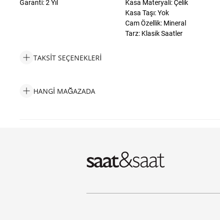
Garanti: 2 Yıl
Kasa Materyali: Çelik
Kasa Taşı: Yok
Cam Özellik: Mineral
Tarz: Klasik Saatler
TAKSIT SEÇENEKLERI
Fossil FLE1207SET Superman x Fossil Limited-Edition S-Shield E
HANGI MAĞAZADA
Fossil FLE1207SET Superman x Fossil Limited-Edition S-Shield 