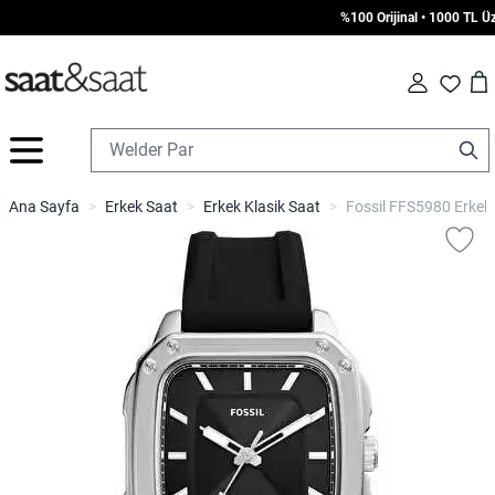
%100 Orijinal • 1000 TL Üzeri
Car
Fav
İçeriğe geç
Ana Sayfa
>
Erkek Saat
>
Erkek Klasik Saat
>
Fossil FFS5980 Erkek 