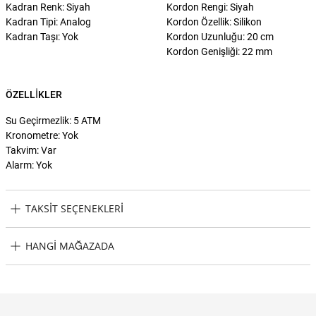
Kadran Renk: Siyah
Kordon Rengi: Siyah
Kadran Tipi: Analog
Kordon Özellik: Silikon
Kadran Taşı: Yok
Kordon Uzunluğu: 20 cm
Kordon Genişliği: 22 mm
ÖZELLIKLER
Su Geçirmezlik: 5 ATM
Kronometre: Yok
Takvim: Var
Alarm: Yok
TAKSIT SEÇENEKLERI
Fossil FFS5980 Erkek Kol Saati Taksit Seçenekleri
HANGI MAĞAZADA
Fossil FFS5980 Erkek Kol Saati Hangi Mağazada Bulabilirim?