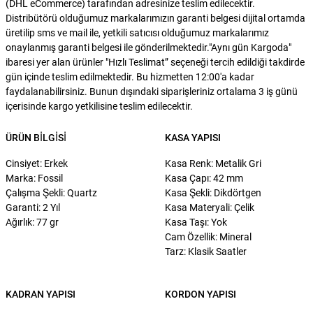
(DHL eCommerce) tarafından adresinize teslim edilecektir.
Distribütörü olduğumuz markalarımızın garanti belgesi dijital ortamda
üretilip sms ve mail ile, yetkili satıcısı olduğumuz markalarımız
onaylanmış garanti belgesi ile gönderilmektedir."Aynı gün Kargoda"
ibaresi yer alan ürünler "Hızlı Teslimat” seçeneği tercih edildiği takdirde
gün içinde teslim edilmektedir. Bu hizmetten 12:00'a kadar
faydalanabilirsiniz. Bunun dışındaki siparişleriniz ortalama 3 iş günü
içerisinde kargo yetkilisine teslim edilecektir.
ÜRÜN BILGISI
KASA YAPISI
Cinsiyet: Erkek
Kasa Renk: Metalik Gri
Marka: Fossil
Kasa Çapı: 42 mm
Çalışma Şekli: Quartz
Kasa Şekli: Dikdörtgen
Garanti: 2 Yıl
Kasa Materyali: Çelik
Ağırlık: 77 gr
Kasa Taşı: Yok
Cam Özellik: Mineral
Tarz: Klasik Saatler
KADRAN YAPISI
KORDON YAPISI