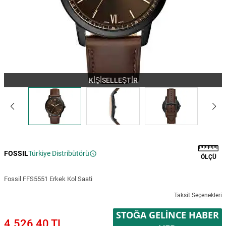
KİŞİSELLEŞTİR
FOSSIL
Türkiye Distribütörü
ÖLÇÜ
Fossil FFS5551 Erkek Kol Saati
Taksit Seçenekleri
STOĞA GELINCE HABER
4.526,40 TL