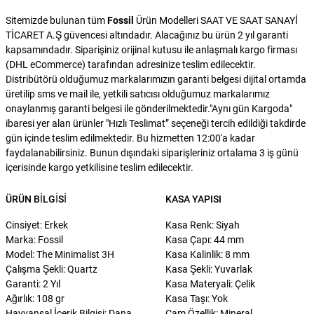
Sitemizde bulunan tüm
Fossil
Ürün Modelleri SAAT VE SAAT SANAYİ
TİCARET A.Ş güvencesi altındadır. Alacağınız bu ürün 2 yıl garanti
kapsamındadır. Siparişiniz orijinal kutusu ile anlaşmalı kargo firması
(DHL eCommerce) tarafından adresinize teslim edilecektir.
Distribütörü olduğumuz markalarımızın garanti belgesi dijital ortamda
üretilip sms ve mail ile, yetkili satıcısı olduğumuz markalarımız
onaylanmış garanti belgesi ile gönderilmektedir."Aynı gün Kargoda"
ibaresi yer alan ürünler "Hızlı Teslimat” seçeneği tercih edildiği takdirde
gün içinde teslim edilmektedir. Bu hizmetten 12:00'a kadar
faydalanabilirsiniz. Bunun dışındaki siparişleriniz ortalama 3 iş günü
içerisinde kargo yetkilisine teslim edilecektir.
ÜRÜN BILGISI
KASA YAPISI
Cinsiyet: Erkek
Kasa Renk: Siyah
Marka: Fossil
Kasa Çapı: 44 mm
Model: The Minimalist 3H
Kasa Kalinlik: 8 mm
Çalışma Şekli: Quartz
Kasa Şekli: Yuvarlak
Garanti: 2 Yıl
Kasa Materyali: Çelik
Ağırlık: 108 gr
Kasa Taşı: Yok
Hayvansal İçerik Bilgisi: Dana
Cam Özellik: Mineral