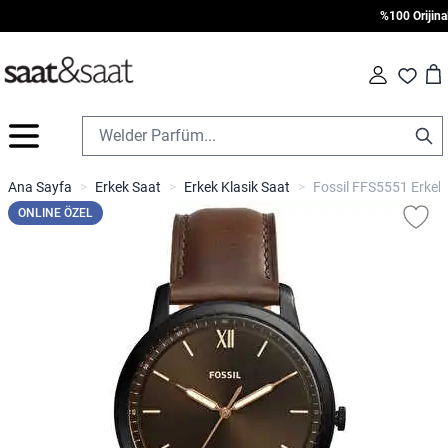
%100 Orijinal •
Car
Fav
İçeriğe geç
Ana Sayfa
>
Erkek Saat
>
Erkek Klasik Saat
>
Fossil FFS5551 Erkek 
ONLINE ÖZEL