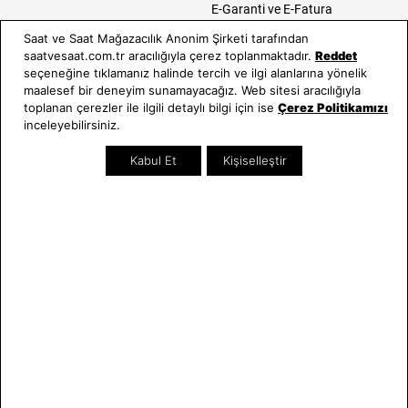
E-Garanti ve E-Fatura
Kullanım Kılavuzları
Saat ve Saat Mağazacılık Anonim Şirketi tarafından
saatvesaat.com.tr aracılığıyla çerez toplanmaktadır.
Reddet
Saat ve Saat
Kategoriler
seçeneğine tıklamanız halinde tercih ve ilgi alanlarına yönelik
maalesef bir deneyim sunamayacağız. Web sitesi aracılığıyla
Hakkımızda
Erkek Saat
toplanan çerezler ile ilgili detaylı bilgi için ise
Çerez Politikamızı
Neden Saat ve Saat
Kadın Saat
inceleyebilirsiniz.
Mağazalar
Tüm Ürünler
Kabul Et
Kişiselleştir
Kurumsal Satış
Takı & Aksesuar
Mağazada Teknik Servis
Kampanyalar
Yatırımcı İlişkileri
İndirimliler
Online Özel
Hediye Kartı
Blog
İletişim
WhatsApp
0212 232 72 28
850 460 72 43
Bizi Takip Edin
Bize Ulaşın