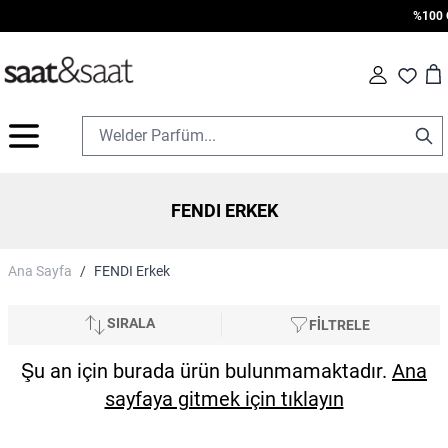
%100 Or
Car
Fav
İçeriğe geç
FENDI ERKEK
Ana Sayfa
/
FENDI Erkek
SIRALA
FİLTRELE
Şu an için burada ürün bulunmamaktadır.
Ana
sayfaya gitmek için tıklayın