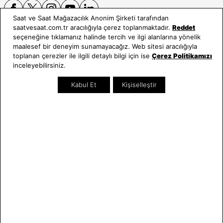
Saat ve Saat Mağazacılık Anonim Şirketi tarafından
saatvesaat.com.tr aracılığıyla çerez toplanmaktadır.
Reddet
seçeneğine tıklamanız halinde tercih ve ilgi alanlarına yönelik
E-BÜLTEN
maalesef bir deneyim sunamayacağız. Web sitesi aracılığıyla
toplanan çerezler ile ilgili detaylı bilgi için ise
Çerez Politikamızı
Bültene üye olun, kampanya ve süprizleri kaçırmayın
inceleyebilirsiniz.
E-posta Adresiniz
Kabul Et
Kişiselleştir
Üye Ol
E-posta adresinizi vererek
E-Bülten aydınlatma metni
uyarınca tarafınıza e-posta
gönderilmesini kabul etmiş olursunuz.
- Daha sonra abonelikten çıkabilirsiniz.