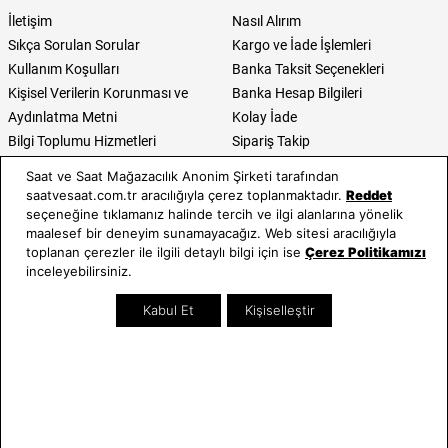
İletişim
Nasıl Alırım
Sıkça Sorulan Sorular
Kargo ve İade İşlemleri
Kullanım Koşulları
Banka Taksit Seçenekleri
Kişisel Verilerin Korunması ve
Banka Hesap Bilgileri
Aydınlatma Metni
Kolay İade
Bilgi Toplumu Hizmetleri
Sipariş Takip
Hediye Kartı Sorgula
Saat ve Saat Mağazacılık Anonim Şirketi tarafından
E-Garanti ve E-Fatura
saatvesaat.com.tr aracılığıyla çerez toplanmaktadır.
Reddet
Kullanım Kılavuzları
seçeneğine tıklamanız halinde tercih ve ilgi alanlarına yönelik
maalesef bir deneyim sunamayacağız. Web sitesi aracılığıyla
Saat ve Saat
Kategoriler
toplanan çerezler ile ilgili detaylı bilgi için ise
Çerez Politikamızı
inceleyebilirsiniz.
Hakkımızda
Erkek Saat
Kabul Et
Kişiselleştir
Neden Saat ve Saat
Kadın Saat
Mağazalar
Tüm Ürünler
Kurumsal Satış
Takı & Aksesuar
Mağazada Teknik Servis
Kampanyalar
Yatırımcı İlişkileri
İndirimliler
Online Özel