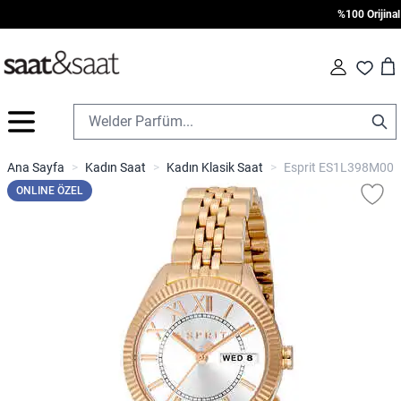
%100 Orijinal •
Car
Fav
İçeriğe geç
Ana Sayfa
>
Kadın Saat
>
Kadın Klasik Saat
>
Esprit ES1L398M0095
ONLINE ÖZEL