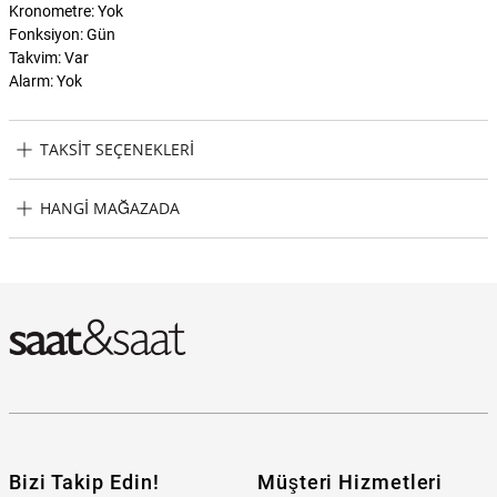
Kronometre: Yok
Fonksiyon: Gün
Takvim: Var
Alarm: Yok
TAKSIT SEÇENEKLERI
Esprit ES1L398M0095 Kadın Kol Saati Taksit Seçenekleri
HANGI MAĞAZADA
Esprit ES1L398M0095 Kadın Kol Saati Hangi Mağazada
Bulabilirim?
Bizi Takip Edin!
Müşteri Hizmetleri