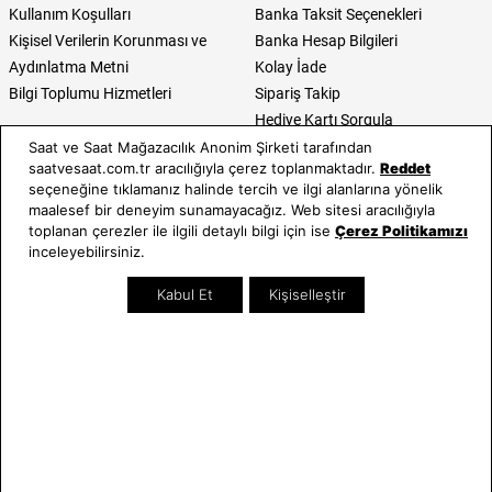
Kullanım Koşulları
Banka Taksit Seçenekleri
Kişisel Verilerin Korunması ve
Banka Hesap Bilgileri
Aydınlatma Metni
Kolay İade
Bilgi Toplumu Hizmetleri
Sipariş Takip
Hediye Kartı Sorgula
E-Garanti ve E-Fatura
Saat ve Saat Mağazacılık Anonim Şirketi tarafından
saatvesaat.com.tr aracılığıyla çerez toplanmaktadır.
Reddet
Kullanım Kılavuzları
seçeneğine tıklamanız halinde tercih ve ilgi alanlarına yönelik
maalesef bir deneyim sunamayacağız. Web sitesi aracılığıyla
Saat ve Saat
Kategoriler
toplanan çerezler ile ilgili detaylı bilgi için ise
Çerez Politikamızı
inceleyebilirsiniz.
Hakkımızda
Erkek Saat
Neden Saat ve Saat
Kadın Saat
Kabul Et
Kişiselleştir
Mağazalar
Tüm Ürünler
Kurumsal Satış
Takı & Aksesuar
Mağazada Teknik Servis
Kampanyalar
Yatırımcı İlişkileri
İndirimliler
Online Özel
Hediye Kartı
Blog