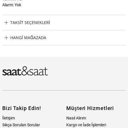
Alarm: Yok
TAKSIT SEÇENEKLERI
Esprit ES1L388M0015 Kadın Kol Saati Taksit Seçenekleri
HANGI MAĞAZADA
Esprit ES1L388M0015 Kadın Kol Saati Hangi Mağazada
Bulabilirim?
Bizi Takip Edin!
Müşteri Hizmetleri
İletişim
Nasıl Alırım
Sıkça Sorulan Sorular
Kargo ve İade İşlemleri