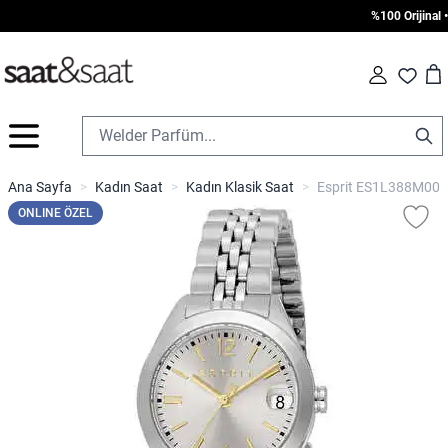
%100 Orijinal • 1
Car
Fav
İçeriğe geç
Ana Sayfa
>
Kadın Saat
>
Kadın Klasik Saat
>
Esprit ES1L388M0015
ONLINE ÖZEL