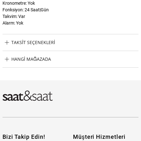
Kronometre: Yok
Fonksiyon: 24 Saat|Gün
Takvim: Var
Alarm: Yok
TAKSIT SEÇENEKLERI
Esprit ES1L364M0075 Kadın Kol Saati Taksit Seçenekleri
HANGI MAĞAZADA
Esprit ES1L364M0075 Kadın Kol Saati Hangi Mağazada
Bulabilirim?
Bizi Takip Edin!
Müşteri Hizmetleri