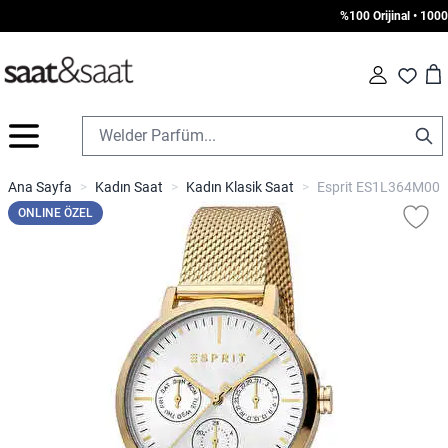
%100 Orijinal • 1000 TL
Car
Fav
İçeriğe geç
Ana Sayfa
>
Kadın Saat
>
Kadın Klasik Saat
>
Esprit ES1L364M0075
ONLINE ÖZEL