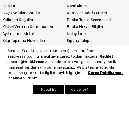
İletişim
Nasıl Alırım
Sıkça Sorulan Sorular
Kargo ve İade İşlemleri
Kullanım Koşulları
Banka Taksit Seçenekleri
Kişisel Verilerin Korunması ve
Banka Hesap Bilgileri
Aydınlatma Metni
Kolay İade
Bilgi Toplumu Hizmetleri
Sipariş Takip
Hediye Kartı Sorgula
Saat ve Saat Mağazacılık Anonim Şirketi tarafından
E-Garanti ve E-Fatura
saatvesaat.com.tr aracılığıyla çerez toplanmaktadır.
Reddet
Kullanım Kılavuzları
seçeneğine tıklamanız halinde tercih ve ilgi alanlarına yönelik
maalesef bir deneyim sunamayacağız. Web sitesi aracılığıyla
Saat ve Saat
Kategoriler
toplanan çerezler ile ilgili detaylı bilgi için ise
Çerez Politikamızı
inceleyebilirsiniz.
Hakkımızda
Erkek Saat
Kabul Et
Kişiselleştir
Neden Saat ve Saat
Kadın Saat
Mağazalar
Tüm Ürünler
Kurumsal Satış
Takı & Aksesuar
Mağazada Teknik Servis
Kampanyalar
Yatırımcı İlişkileri
İndirimliler
Online Özel