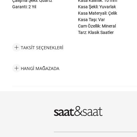
Çalışma Şekli: Quartz
Kasa Kalinlik: 10 mm
Garanti: 2 Yıl
Kasa Şekli: Yuvarlak
Kasa Materyali: Çelik
Kasa Taşı: Var
Cam Özellik: Mineral
Tarz: Klasik Saatler
TAKSIT SEÇENEKLERI
Escape ESCP203601 Kadın Kol Saati Taksit Seçenekleri
HANGI MAĞAZADA
Escape ESCP203601 Kadın Kol Saati Hangi Mağazada Bulabilir