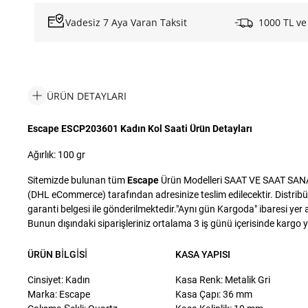
Vadesiz 7 Aya Varan Taksit
1000 TL ve
ÜRÜN DETAYLARI
Escape ESCP203601 Kadın Kol Saati Ürün Detayları
Ağırlık: 100 gr
Sitemizde bulunan tüm
Escape
Ürün Modelleri SAAT VE SAAT SANAYİ 
(DHL eCommerce) tarafından adresinize teslim edilecektir. Distribü
garanti belgesi ile gönderilmektedir."Aynı gün Kargoda" ibaresi yer a
Bunun dışındaki siparişleriniz ortalama 3 iş günü içerisinde kargo yet
ÜRÜN BILGISI
KASA YAPISI
Cinsiyet: Kadın
Kasa Renk: Metalik Gri
Marka: Escape
Kasa Çapı: 36 mm