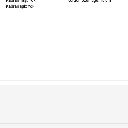
Kadran Taşı: Yok
Kordon Uzunluğu: 18 cm
Kadran Işık: Yok
im?