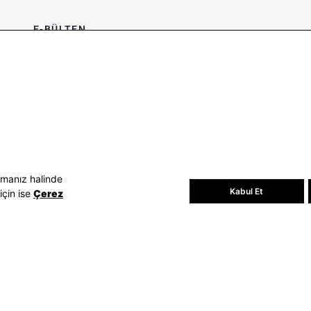
E-BÜLTEN
Bültene üye olun, kampanya ve
süprizleri kaçırmayın
E-posta Adresiniz
Üye Ol
E-posta adresinizi vererek
E-Bülten
aydınlatma metni
uyarınca tarafınıza e-
posta gönderilmesini kabul etmiş
olursunuz.
- Daha sonra abonelikten çıkabilirsiniz.
amanız halinde
Kabul Et
için ise
Çerez