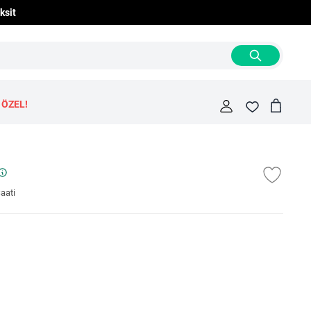
ksit
 ÖZEL!
Cart
Fav
aati