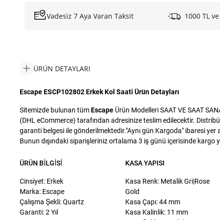
Vadesiz 7 Aya Varan Taksit
1000 TL ve
ÜRÜN DETAYLARI
Escape ESCP102802 Erkek Kol Saati Ürün Detayları
Sitemizde bulunan tüm
Escape
Ürün Modelleri SAAT VE SAAT SANAYİ 
(DHL eCommerce) tarafından adresinize teslim edilecektir. Distribü
garanti belgesi ile gönderilmektedir."Aynı gün Kargoda" ibaresi yer a
Bunun dışındaki siparişleriniz ortalama 3 iş günü içerisinde kargo yet
ÜRÜN BILGISI
KASA YAPISI
Cinsiyet: Erkek
Kasa Renk: Metalik Gri|Rose
Marka: Escape
Gold
Çalışma Şekli: Quartz
Kasa Çapı: 44 mm
Garanti: 2 Yıl
Kasa Kalinlik: 11 mm