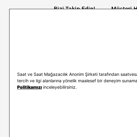
Bizi Takip Edin!
Müşteri H
İletişim
Nasıl Alırım
Sıkça Sorulan Sorular
Kargo ve İade
Kullanım Koşulları
Banka Taksit 
Kişisel Verilerin Korunması
Banka Hesap B
ve Aydınlatma Metni
Kolay İade
Bilgi Toplumu Hizmetleri
Sipariş Takip
Hediye Kartı 
E-Garanti ve 
Saat ve Saat Mağazacılık Anonim Şirketi tarafından saatvesa
Kullanım Kıla
tercih ve ilgi alanlarına yönelik maalesef bir deneyim sunamayac
Politikamızı
inceleyebilirsiniz.
İletişim
WhatsAp
0212 232 72 28
850 460 72 4