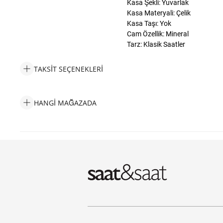
Kasa Şekli: Yuvarlak
Kasa Materyali: Çelik
Kasa Taşı: Yok
Cam Özellik: Mineral
Tarz: Klasik Saatler
TAKSIT SEÇENEKLERI
Escape ESCP102802 Erkek Kol Saati Taksit Seçenekleri
HANGI MAĞAZADA
Escape ESCP102802 Erkek Kol Saati Hangi Mağazada Bulabilir