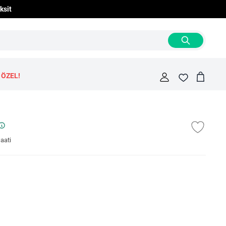
ksit
 ÖZEL!
Cart
Fav
aati