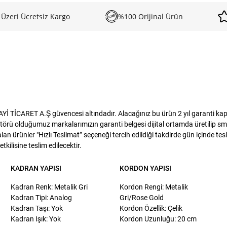
 Üzeri Ücretsiz Kargo
%100 Orijinal Ürün
TİCARET A.Ş güvencesi altındadır. Alacağınız bu ürün 2 yıl garanti kapsam
törü olduğumuz markalarımızın garanti belgesi dijital ortamda üretilip sms
lan ürünler "Hızlı Teslimat” seçeneği tercih edildiği takdirde gün içinde te
kilisine teslim edilecektir.
KADRAN YAPISI
KORDON YAPISI
Kadran Renk: Metalik Gri
Kordon Rengi: Metalik
Kadran Tipi: Analog
Gri/Rose Gold
Kadran Taşı: Yok
Kordon Özellik: Çelik
Kadran Işık: Yok
Kordon Uzunluğu: 20 cm