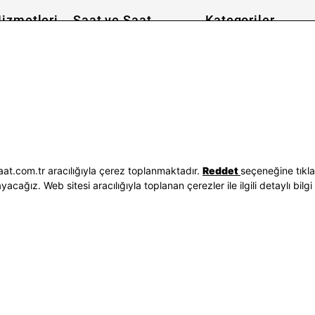
izmetleri
Saat ve Saat
Kategoriler
Hakkımızda
Erkek Saat
 İşlemleri
Neden Saat ve Saat
Kadın Saat
Seçenekleri
Mağazalar
Tüm Ürünler
ilgileri
Kurumsal Satış
Takı & Aksesuar
Mağazada Teknik Servis
Kampanyalar
Yatırımcı İlişkileri
İndirimliler
Sorgula
Online Özel
E-Fatura
Hediye Kartı
at.com.tr aracılığıyla çerez toplanmaktadır.
Reddet
seçeneğine tıkl
vuzları
Blog
ağız. Web sitesi aracılığıyla toplanan çerezler ile ilgili detaylı bilgi 
p
Bizi Takip Edin
Bize Ulaşın
3