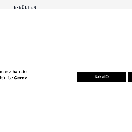
E-BÜLTEN
Bültene üye olun, kampanya ve
süprizleri kaçırmayın
E-posta Adresiniz
Üye Ol
E-posta adresinizi vererek
E-Bülten
aydınlatma metni
uyarınca tarafınıza e-
posta gönderilmesini kabul etmiş
olursunuz.
- Daha sonra abonelikten çıkabilirsiniz.
amanız halinde
Kabul Et
için ise
Çerez