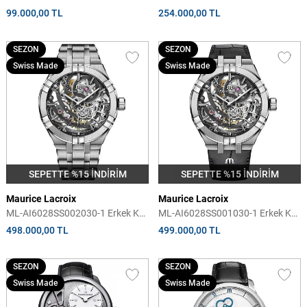
Kol Saati
Saati
99.000,00 TL
254.000,00 TL
SEZON
SEZON
Swiss Made
Swiss Made
SEPETTE %15 İNDİRİM
SEPETTE %15 İNDİRİM
Maurice Lacroix
Maurice Lacroix
ML-AI6028SS002030-1 Erkek Kol
ML-AI6028SS001030-1 Erkek Kol
Saati
Saati
498.000,00 TL
499.000,00 TL
SEZON
SEZON
Swiss Made
Swiss Made