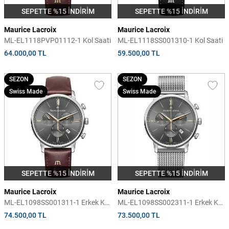
SEPETTE %15 İNDİRİM
SEPETTE %15 İNDİRİM
Maurice Lacroix
Maurice Lacroix
ML-EL1118PVP01112-1 Kol Saati
ML-EL1118SS001310-1 Kol Saati
64.000,00 TL
59.500,00 TL
SEZON
SEZON
Swiss Made
Swiss Made
SEPETTE %15 İNDİRİM
SEPETTE %15 İNDİRİM
Maurice Lacroix
Maurice Lacroix
ML-EL1098SS001311-1 Erkek Kol
ML-EL1098SS002311-1 Erkek Kol
Saati
Saati
74.500,00 TL
73.500,00 TL