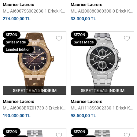
Maurice Lacroix
Maurice Lacroix
ML-AI6007SS002030-1 Erkek Kol
ML-AI200880080300-0 Erkek Kol
Saati
Saati
274.000,00 TL
33.300,00 TL
SEZON
SEZON
Swiss Made
Swiss Made
Limited Edition
SEPETTE %15 İNDİRİM
SEPETTE %15 İNDİRİM
Maurice Lacroix
Maurice Lacroix
ML-AI6008BRZ01730-3 Erkek Kol
ML-AI1118SS002330-1 Erkek Kol
Saati
Saati
190.000,00 TL
98.500,00 TL
SEZON
SEZON