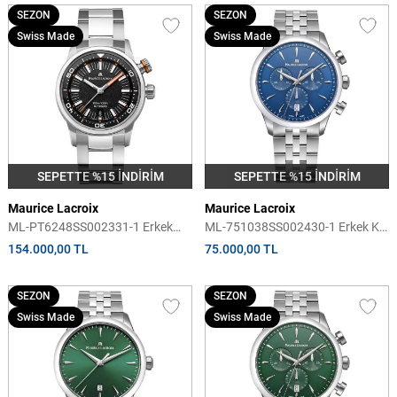
SEZON
SEZON
Swiss Made
Swiss Made
SEPETTE %15 İNDİRİM
SEPETTE %15 İNDİRİM
Maurice Lacroix
Maurice Lacroix
ML-PT6248SS002331-1 Erkek
ML-751038SS002430-1 Erkek Kol
Kol Saati
Saati
154.000,00 TL
75.000,00 TL
SEZON
SEZON
Swiss Made
Swiss Made