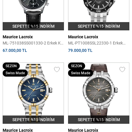
SEPETTE %15 İNDİRİM
SEPETTE %15 İNDİRİM
Maurice Lacroix
Maurice Lacroix
ML-751038SS001330-2 Erkek Kol
ML-PT1008SSL22330-1 Erkek
Saati
Kol Saati
67.000,00 TL
79.000,00 TL
SEZON
SEZON
Swiss Made
Swiss Made
SEPETTE %15 İNDİRİM
SEPETTE %15 İNDİRİM
Maurice Lacroix
Maurice Lacroix