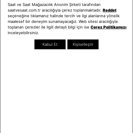
Saat ve Saat Mağazacılık Anonim Şirketi tarafından
Maurice Lacroix
Maurice Lacroix
saatvesaat.com.tr aracılığıyla çerez toplanmaktadır.
Reddet
ML-PT6358SS001333-2 Erkek
ML-AI6058SY013430-1 Erkek Kol
seçeneğine tıklamanız halinde tercih ve ilgi alanlarına yönelik
Kol Saati
Saati
maalesef bir deneyim sunamayacağız. Web sitesi aracılığıyla
149.000,00 TL
217.000,00 TL
toplanan çerezler ile ilgili detaylı bilgi için ise
Çerez Politikamızı
inceleyebilirsiniz.
SEZON
SEZON
Kabul Et
Kişiselleştir
Swiss Made
Swiss Made
SEPETTE %15 İNDİRİM
SEPETTE %15 İNDİRİM
Maurice Lacroix
Maurice Lacroix
ML-AI1108PVY13130-1 Erkek Kol
ML-AI1118PVY03130-1 Erkek Kol
Saati
Saati
86.500,00 TL
107.000,00 TL
SEZON
SEZON