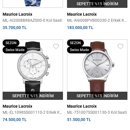
SEPETTE %15 İNDİRİM
Maurice Lacroix
Maurice Lacroix
ML-AI2008B88AZ000-0 Kol Saati
ML-AI6008PVB00330-2 Erkek Kol
Saati
35.700,00 TL
183.000,00 TL
SEZON
SEZON
Swiss Made
Swiss Made
SEPETTE %15 İNDİRİM
SEPETTE %15 İNDİRİM
Maurice Lacroix
Maurice Lacroix
ML-EL1098SS001110-2 Erkek Kol
ML-751007SS001130-3 Kol Saati
Saati
74.500,00 TL
51.500,00 TL