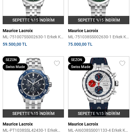
SEPETTE %15 İNDİRİM
SEPETTE %15 İNDİRİM
Maurice Lacroix
Maurice Lacroix
ML-751007SS002630-1 Erkek Kol
ML-751038SS002630-1 Erkek Kol
Saati
Saati
59.500,00 TL
75.000,00 TL
SEZON
SEZON
Swiss Made
Swiss Made
SEPETTE %15 İNDİRİM
SEPETTE %15 İNDİRİM
Maurice Lacroix
Maurice Lacroix
ML-PT1038SSL42430-1 Erkek
ML-AI6038SS001133-4 Erkek Kol