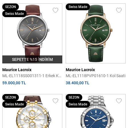
SEZON
Swiss Made
Swiss Made
SEPETTE %15 İNDİRİM
Maurice Lacroix
Maurice Lacroix
ML-EL1118SS001311-1 Erkek Kol
ML-EL1118PVP01610-1 Kol Saati
Saati
59.000,00 TL
38.400,00 TL
SEZON
SEZON
Swiss Made
Swiss Made