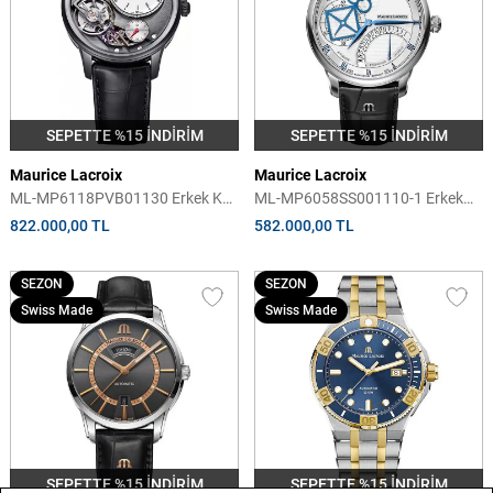
SEPETTE %15 İNDİRİM
SEPETTE %15 İNDİRİM
Maurice Lacroix
Maurice Lacroix
ML-MP6118PVB01130 Erkek Kol
ML-MP6058SS001110-1 Erkek
Saati
Kol Saati
822.000,00 TL
582.000,00 TL
SEZON
SEZON
Swiss Made
Swiss Made
SEPETTE %15 İNDİRİM
SEPETTE %15 İNDİRİM