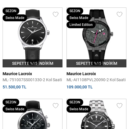
SEZON
SEZON
Swiss Made
Swiss Made
Limited Edition
SEPETTE %15 İNDİRİM
SEPETTE %15 İNDİRİM
Maurice Lacroix
Maurice Lacroix
ML-751007SS001330-2 Kol Saati
ML-AI1108PVL20090-2 Kol Saati
51.500,00 TL
109.000,00 TL
SEZON
SEZON
Swiss Made
Swiss Made