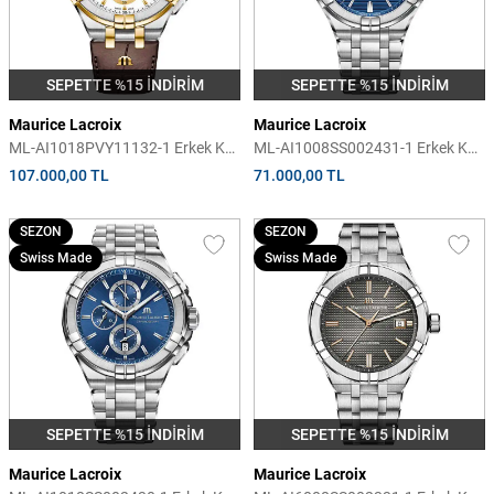
SEPETTE %15 İNDİRİM
SEPETTE %15 İNDİRİM
Maurice Lacroix
Maurice Lacroix
ML-AI1018PVY11132-1 Erkek Kol
ML-AI1008SS002431-1 Erkek Kol
Saati
Saati
107.000,00 TL
71.000,00 TL
SEZON
SEZON
Swiss Made
Swiss Made
SEPETTE %15 İNDİRİM
SEPETTE %15 İNDİRİM
Maurice Lacroix
Maurice Lacroix