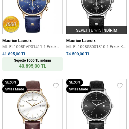
SEPETTE %15 İNDİRİM
Maurice Lacroix
Maurice Lacroix
ML-EL1098PVP01411-1 Erkek
ML-EL1098SS001310-1 Erkek Kol
Kol Saati
Saati
41.895,00 TL
74.500,00 TL
Sepette 1000 TL indirim
40.895,00 TL
SEZON
SEZON
Swiss Made
Swiss Made