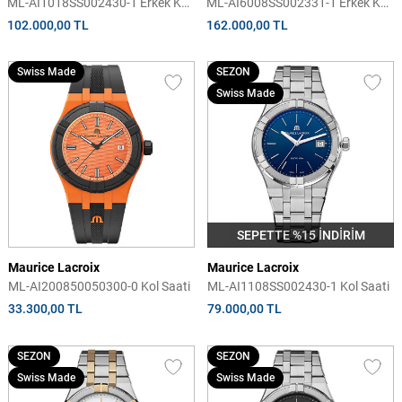
ML-AI1018SS002430-1 Erkek Kol
ML-AI6008SS002331-1 Erkek Kol
Saati
Saati
102.000,00 TL
162.000,00 TL
Swiss Made
SEZON
Swiss Made
SEPETTE %15 İNDİRİM
Maurice Lacroix
Maurice Lacroix
ML-AI200850050300-0 Kol Saati
ML-AI1108SS002430-1 Kol Saati
33.300,00 TL
79.000,00 TL
SEZON
SEZON
Swiss Made
Swiss Made