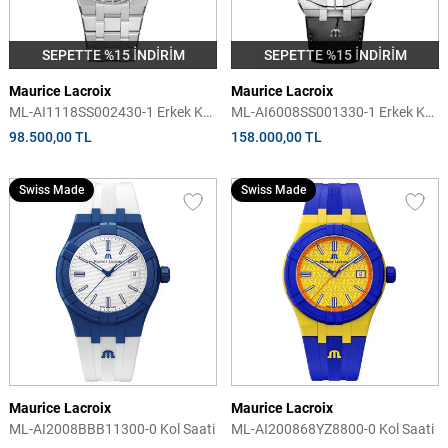
SEPETTE %15 İNDİRİM
SEPETTE %15 İNDİRİM
Maurice Lacroix
Maurice Lacroix
ML-AI1118SS002430-1 Erkek Kol
ML-AI6008SS001330-1 Erkek Kol
Saati
Saati
98.500,00 TL
158.000,00 TL
Swiss Made
Swiss Made
Maurice Lacroix
Maurice Lacroix
ML-AI2008BBB11300-0 Kol Saati
ML-AI200868YZ8800-0 Kol Saati