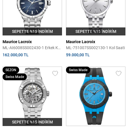
SEPETTE %15 İNDİRİM
SEPETTE %15 İNDİRİM
Maurice Lacroix
Maurice Lacroix
ML-AI6008SS002430-1 Erkek Kol
ML-751007SS002130-1 Kol Saati
Saati
162.000,00 TL
59.000,00 TL
SEZON
Swiss Made
Swiss Made
SEPETTE %15 İNDİRİM