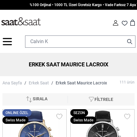
%100 Orijinal • 1000 TL Üzeri Ücretsiz Kargo • Vade Farksız 7 Aya Varan Taksit
Car
Fav
İçeriğe geç
ERKEK SAAT MAURICE LACROIX
111
ürün
Ana Sayfa
/
Erkek Saat
/
Erkek Saat Maurice Lacroix
SIRALA
FİLTRELE
ONLINE ÖZEL
SEZON
Swiss Made
Swiss Made