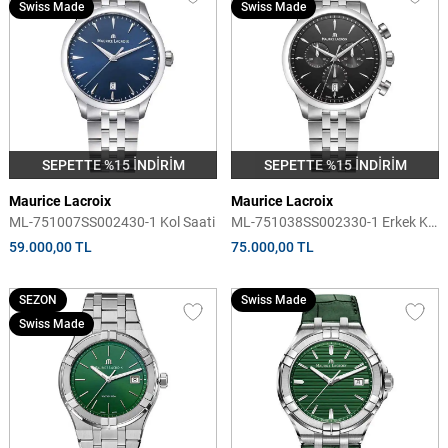
Swiss Made
Swiss Made
SEPETTE %15 İNDİRİM
SEPETTE %15 İNDİRİM
Maurice Lacroix
Maurice Lacroix
ML-751007SS002430-1 Kol Saati
ML-751038SS002330-1 Erkek Kol
Saati
59.000,00 TL
75.000,00 TL
SEZON
Swiss Made
Swiss Made