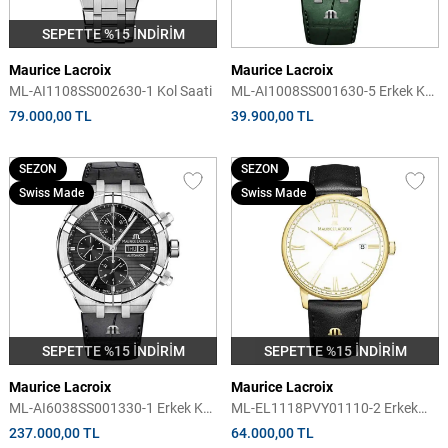
SEPETTE %15 İNDİRİM
Maurice Lacroix
Maurice Lacroix
ML-AI1108SS002630-1 Kol Saati
ML-AI1008SS001630-5 Erkek Kol
Saati
79.000,00 TL
39.900,00 TL
SEZON
SEZON
Swiss Made
Swiss Made
SEPETTE %15 İNDİRİM
SEPETTE %15 İNDİRİM
Maurice Lacroix
Maurice Lacroix
ML-AI6038SS001330-1 Erkek Kol
ML-EL1118PVY01110-2 Erkek
Saati
Kol Saati
237.000,00 TL
64.000,00 TL