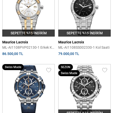
SEPETTE %15 İNDİRİM
SEPETTE %15 İNDİRİM
Maurice Lacroix
Maurice Lacroix
ML-AI1108PVP02130-1 Erkek Kol
ML-AI1108SS002330-1 Kol Saati
Saati
86.500,00 TL
79.000,00 TL
Swiss Made
SEZON
Swiss Made