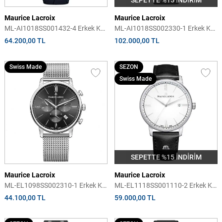
SEPETTE %15 İNDİRİM
Maurice Lacroix
Maurice Lacroix
ML-AI1018SS001432-4 Erkek Kol
ML-AI1018SS002330-1 Erkek Kol
Saati
Saati
64.200,00 TL
102.000,00 TL
Swiss Made
SEZON
Swiss Made
SEPETTE %15 İNDİRİM
Maurice Lacroix
Maurice Lacroix
ML-EL1098SS002310-1 Erkek Kol
ML-EL1118SS001110-2 Erkek Kol
Saati
Saati
44.100,00 TL
59.000,00 TL