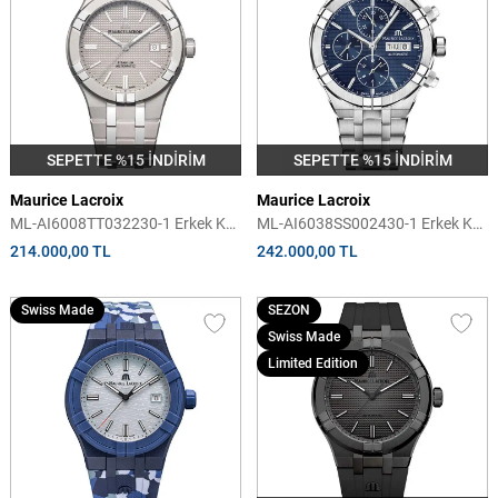
SEPETTE %15 İNDİRİM
SEPETTE %15 İNDİRİM
Maurice Lacroix
Maurice Lacroix
ML-AI6008TT032230-1 Erkek Kol
ML-AI6038SS002430-1 Erkek Kol
Saati
Saati
214.000,00 TL
242.000,00 TL
Swiss Made
SEZON
Swiss Made
Limited Edition