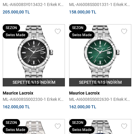
ML-AI6008SY013432-1 Erkek Kol
ML-AI6008SS001331-1 Erkek Kol
Saati
Saati
205.000,00 TL
158.000,00 TL
SEZON
SEZON
Swiss Made
Swiss Made
SEPETTE %15 İNDİRİM
SEPETTE %15 İNDİRİM
Maurice Lacroix
Maurice Lacroix
ML-AI6008SS002330-1 Erkek Kol
ML-AI6008SS002630-1 Erkek Kol
Saati
Saati
162.000,00 TL
162.000,00 TL
SEZON
SEZON
Swiss Made
Swiss Made