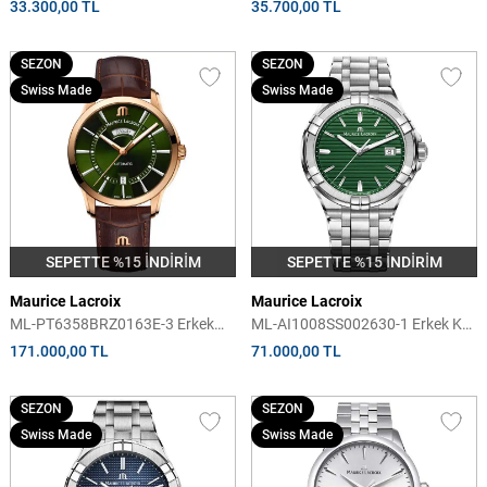
33.300,00 TL
35.700,00 TL
SEZON
SEZON
Swiss Made
Swiss Made
SEPETTE %15 İNDİRİM
SEPETTE %15 İNDİRİM
Maurice Lacroix
Maurice Lacroix
ML-PT6358BRZ0163E-3 Erkek
ML-AI1008SS002630-1 Erkek Kol
Kol Saati
Saati
171.000,00 TL
71.000,00 TL
SEZON
SEZON
Swiss Made
Swiss Made