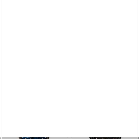
SEZON
SEZON
SEPETTE %10 İNDİRİM
SEPETTE %10 İNDİRİM
Emporio Armani
Emporio Armani
AR11691 Erkek Kol Saati
AR70017 Erkek Kol Saati
23.380,00 TL
29.990,00 TL
SEZON
SEZON