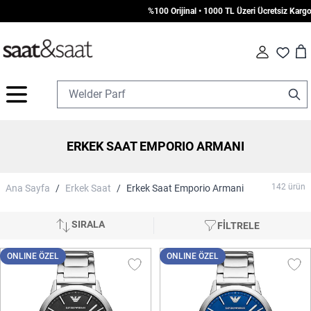
%100 Orijinal • 1000 TL Üzeri Ücretsiz Kargo • Vade Farksız 
Car
Fav
İçeriğe geç
ERKEK SAAT EMPORIO ARMANI
142
ürün
Ana Sayfa
/
Erkek Saat
/
Erkek Saat Emporio Armani
SIRALA
FİLTRELE
ONLINE ÖZEL
ONLINE ÖZEL