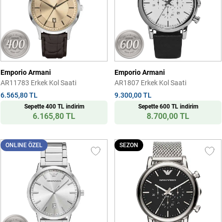
Emporio Armani
Emporio Armani
AR11783 Erkek Kol Saati
AR1807 Erkek Kol Saati
6.565,80 TL
9.300,00 TL
Sepette 400 TL indirim
Sepette 600 TL indirim
6.165,80 TL
8.700,00 TL
ONLINE ÖZEL
SEZON