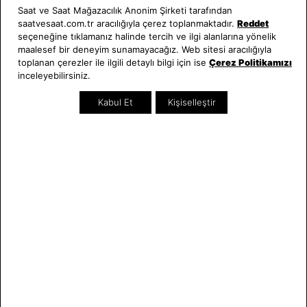
Saat ve Saat Mağazacılık Anonim Şirketi tarafından
saatvesaat.com.tr aracılığıyla çerez toplanmaktadır.
Reddet
seçeneğine tıklamanız halinde tercih ve ilgi alanlarına yönelik
maalesef bir deneyim sunamayacağız. Web sitesi aracılığıyla
SEPETTE %10 İNDİRİM
SEPETTE %10 İNDİRİM
toplanan çerezler ile ilgili detaylı bilgi için ise
Çerez Politikamızı
inceleyebilirsiniz.
Emporio Armani
Emporio Armani
AR11665 Erkek Kol Saati
AR60008 Erkek Kol Saati
Kabul Et
Kişiselleştir
18.260,00 TL
36.000,00 TL
SEZON
SEZON
SEPETTE %10 İNDİRİM
SEPETTE %10 İNDİRİM
Emporio Armani
Emporio Armani