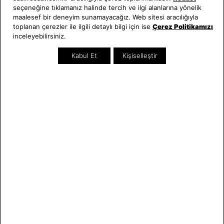
seçeneğine tıklamanız halinde tercih ve ilgi alanlarına yönelik
Hakkımızda
Erkek Saat
maalesef bir deneyim sunamayacağız. Web sitesi aracılığıyla
Neden Saat ve Saat
Kadın Saat
toplanan çerezler ile ilgili detaylı bilgi için ise
Çerez Politikamızı
Mağazalar
Tüm Ürünler
inceleyebilirsiniz.
Kurumsal Satış
Takı & Aksesuar
Kabul Et
Kişiselleştir
Mağazada Teknik Servis
Kampanyalar
Yatırımcı İlişkileri
İndirimliler
Online Özel
Hediye Kartı
Blog
İletişim
WhatsApp
0212 232 72 28
850 460 72 43
Bizi Takip Edin
Bize Ulaşın