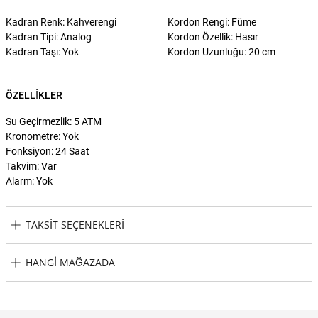
Kadran Renk: Kahverengi
Kordon Rengi: Füme
Kadran Tipi: Analog
Kordon Özellik: Hasır
Kadran Taşı: Yok
Kordon Uzunluğu: 20 cm
ÖZELLIKLER
Su Geçirmezlik: 5 ATM
Kronometre: Yok
Fonksiyon: 24 Saat
Takvim: Var
Alarm: Yok
TAKSIT SEÇENEKLERI
Emporio Armani AR11141 Erkek Kol Saati Taksit Seçenekleri
HANGI MAĞAZADA
Emporio Armani AR11141 Erkek Kol Saati Hangi Mağazada
Bulabilirim?