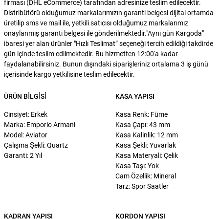
firması (DHL eCommerce) tarafından adresinize teslim edilecektir.
Distribütörü olduğumuz markalarımızın garanti belgesi dijital ortamda
üretilip sms ve mail ile, yetkili satıcısı olduğumuz markalarımız
onaylanmış garanti belgesi ile gönderilmektedir."Aynı gün Kargoda"
ibaresi yer alan ürünler "Hızlı Teslimat” seçeneği tercih edildiği takdirde
gün içinde teslim edilmektedir. Bu hizmetten 12:00'a kadar
faydalanabilirsiniz. Bunun dışındaki siparişleriniz ortalama 3 iş günü
içerisinde kargo yetkilisine teslim edilecektir.
ÜRÜN BILGISI
KASA YAPISI
Cinsiyet: Erkek
Kasa Renk: Füme
Marka: Emporio Armani
Kasa Çapı: 43 mm
Model: Aviator
Kasa Kalinlik: 12 mm
Çalışma Şekli: Quartz
Kasa Şekli: Yuvarlak
Garanti: 2 Yıl
Kasa Materyali: Çelik
Kasa Taşı: Yok
Cam Özellik: Mineral
Tarz: Spor Saatler
KADRAN YAPISI
KORDON YAPISI