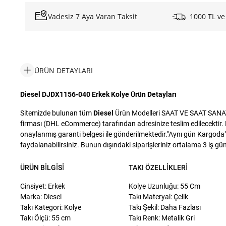
Vadesiz 7 Aya Varan Taksit
1000 TL ve
ÜRÜN DETAYLARI
Diesel DJDX1156-040 Erkek Kolye Ürün Detayları
Sitemizde bulunan tüm
Diesel
Ürün Modelleri SAAT VE SAAT SANAYİ T
firması (DHL eCommerce) tarafından adresinize teslim edilecektir. D
onaylanmış garanti belgesi ile gönderilmektedir."Aynı gün Kargoda" i
faydalanabilirsiniz. Bunun dışındaki siparişleriniz ortalama 3 iş günü
ÜRÜN BILGISI
TAKI ÖZELLIKLERI
Cinsiyet: Erkek
Kolye Uzunluğu: 55 Cm
Marka: Diesel
Takı Materyal: Çelik
Takı Kategori: Kolye
Takı Şekil: Daha Fazlası
Takı Ölçü: 55 cm
Takı Renk: Metalik Gri