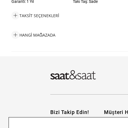
Garanti: 1 Yıl
Takı Taş: Sade
TAKSIT SEÇENEKLERI
Diesel DJDX1156-040 Erkek Kolye Taksit Seçenekleri
HANGI MAĞAZADA
Diesel DJDX1156-040 Erkek Kolye Hangi Mağazada Bulabilirim?
Bizi Takip Edin!
Müşteri H
İletişim
Nasıl Alırım