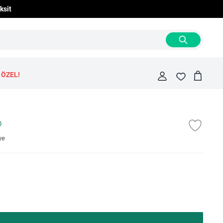
ksit
 ÖZEL!
Cart
Fav
ye