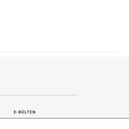
E-BÜLTEN
Bültene üye olun, kampanya ve
süprizleri kaçırmayın