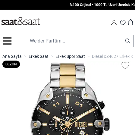
%100 Orijinal • 1000 TL Üzeri Ücretsiz Karg
Car
Fav
İçeriğe geç
Ana Sayfa
>
Erkek Saat
>
Erkek Spor Saat
>
Diesel DZ4627 Erkek Ko
SEZON