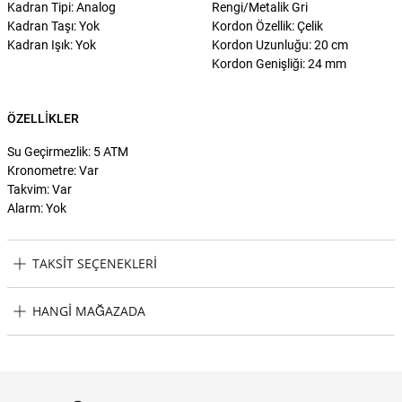
Kadran Tipi: Analog
Rengi/Metalik Gri
Kadran Taşı: Yok
Kordon Özellik: Çelik
Kadran Işık: Yok
Kordon Uzunluğu: 20 cm
Kordon Genişliği: 24 mm
ÖZELLIKLER
Su Geçirmezlik: 5 ATM
Kronometre: Var
Takvim: Var
Alarm: Yok
TAKSIT SEÇENEKLERI
Diesel DZ4627 Erkek Kol Saati Taksit Seçenekleri
HANGI MAĞAZADA
Diesel DZ4627 Erkek Kol Saati Hangi Mağazada Bulabilirim?