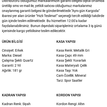
Distribütörü olduğumuz markalarımızın garanti belgesi dijital ortamda
üretilip sms ve mail ile, yetkili satıcısı olduğumuz markalarımız
onaylanmış garanti belgesi ile gönderilmektedir."Aynı gün Kargoda"
ibaresi yer alan ürünler "Hızlı Teslimat” seçeneği tercih edildiği takdirde
gün içinde teslim edilmektedir. Bu hizmetten 12:00'a kadar
faydalanabilirsiniz. Bunun dışındaki siparişleriniz ortalama 3 iş günü
içerisinde kargo yetkilisine teslim edilecektir.
ÜRÜN BILGISI
KASA YAPISI
Cinsiyet: Erkek
Kasa Renk: Metalik Gri
Marka: Diesel
Kasa Çapı: 49 mm
Çalışma Şekli: Quartz
Kasa Şekli: Yuvarlak
Garanti: 2 Yıl
Kasa Materyali: Çelik
Ağırlık: 181 gr
Kasa Taşı: Yok
Cam Özellik: Mineral
Tarz: Spor Saatler
KADRAN YAPISI
KORDON YAPISI
Kadran Renk: Siyah
Kordon Rengi: Altın