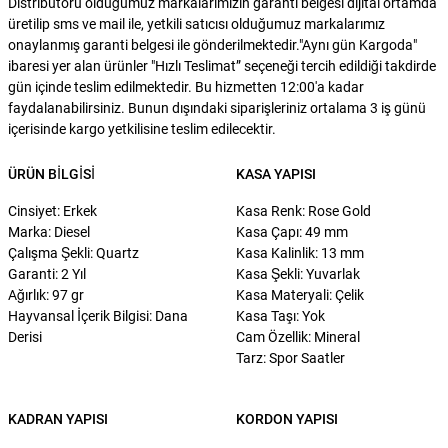
Distribütörü olduğumuz markalarımızın garanti belgesi dijital ortamda
üretilip sms ve mail ile, yetkili satıcısı olduğumuz markalarımız
onaylanmış garanti belgesi ile gönderilmektedir."Aynı gün Kargoda"
ibaresi yer alan ürünler "Hızlı Teslimat” seçeneği tercih edildiği takdirde
gün içinde teslim edilmektedir. Bu hizmetten 12:00'a kadar
faydalanabilirsiniz. Bunun dışındaki siparişleriniz ortalama 3 iş günü
içerisinde kargo yetkilisine teslim edilecektir.
ÜRÜN BILGISI
KASA YAPISI
Cinsiyet: Erkek
Kasa Renk: Rose Gold
Marka: Diesel
Kasa Çapı: 49 mm
Çalışma Şekli: Quartz
Kasa Kalinlik: 13 mm
Garanti: 2 Yıl
Kasa Şekli: Yuvarlak
Ağırlık: 97 gr
Kasa Materyali: Çelik
Hayvansal İçerik Bilgisi: Dana
Kasa Taşı: Yok
Derisi
Cam Özellik: Mineral
Tarz: Spor Saatler
KADRAN YAPISI
KORDON YAPISI