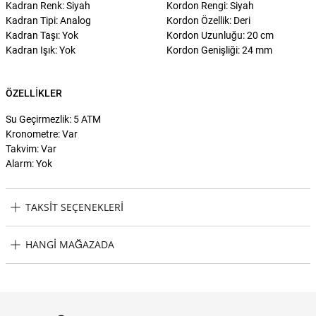
Kadran Renk: Siyah
Kordon Rengi: Siyah
Kadran Tipi: Analog
Kordon Özellik: Deri
Kadran Taşı: Yok
Kordon Uzunluğu: 20 cm
Kadran Işık: Yok
Kordon Genişliği: 24 mm
ÖZELLIKLER
Su Geçirmezlik: 5 ATM
Kronometre: Var
Takvim: Var
Alarm: Yok
TAKSIT SEÇENEKLERI
Diesel DZ4607 Erkek Kol Saati Taksit Seçenekleri
HANGI MAĞAZADA
Diesel DZ4607 Erkek Kol Saati Hangi Mağazada Bulabilirim?