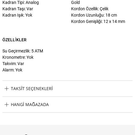
Kadran Tipi: Analog
Gold
Kadran Taşı: Var
Kordon Özellik: Çelik
Kadran Işık: Yok
Kordon Uzunluğu: 18 cm
Kordon Genişliği: 12 x 14 mm
ÖZELLIKLER
Su Geçirmezlik: 5 ATM
Kronometre: Yok
Takvim: Var
Alarm: Yok
TAKSIT SEÇENEKLERI
Cerruti 1881 CIWLG2232402 Kadın Kol Saati Taksit Seçenekleri
HANGI MAĞAZADA
Cerruti 1881 CIWLG2232402 Kadın Kol Saati Hangi Mağazada
Bulabilirim?