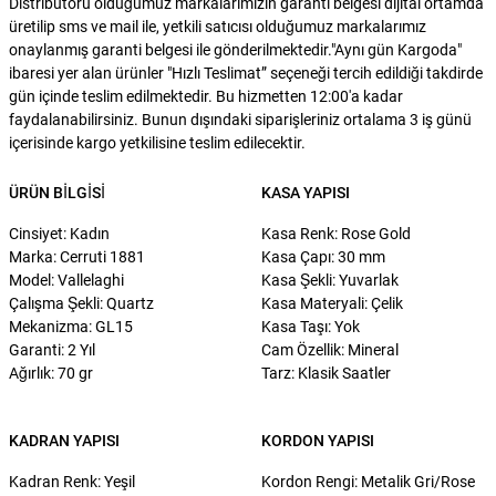
Distribütörü olduğumuz markalarımızın garanti belgesi dijital ortamda
üretilip sms ve mail ile, yetkili satıcısı olduğumuz markalarımız
onaylanmış garanti belgesi ile gönderilmektedir."Aynı gün Kargoda"
ibaresi yer alan ürünler "Hızlı Teslimat” seçeneği tercih edildiği takdirde
gün içinde teslim edilmektedir. Bu hizmetten 12:00'a kadar
faydalanabilirsiniz. Bunun dışındaki siparişleriniz ortalama 3 iş günü
içerisinde kargo yetkilisine teslim edilecektir.
ÜRÜN BILGISI
KASA YAPISI
Cinsiyet: Kadın
Kasa Renk: Rose Gold
Marka: Cerruti 1881
Kasa Çapı: 30 mm
Model: Vallelaghi
Kasa Şekli: Yuvarlak
Çalışma Şekli: Quartz
Kasa Materyali: Çelik
Mekanizma: GL15
Kasa Taşı: Yok
Garanti: 2 Yıl
Cam Özellik: Mineral
Ağırlık: 70 gr
Tarz: Klasik Saatler
KADRAN YAPISI
KORDON YAPISI
Kadran Renk: Yeşil
Kordon Rengi: Metalik Gri/Rose