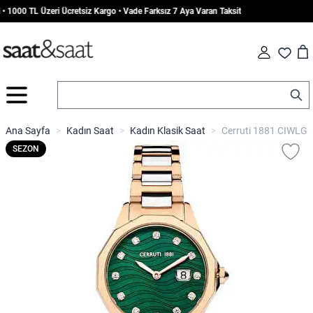
 1000 TL Üzeri Ücretsiz Kargo • Vade Farksız 7 Aya Varan Taksit
Car
Fav
İçeriğe geç
Ana Sayfa
>
Kadın Saat
>
Kadın Klasik Saat
>
Cerruti 1881 CIWLG2
SEZON